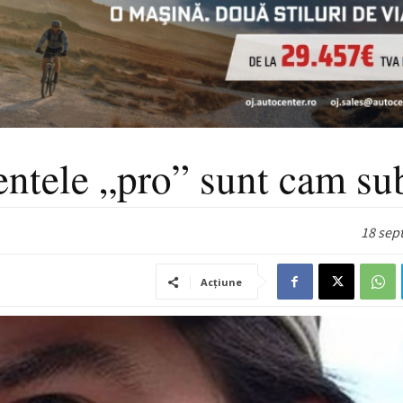
tele „pro” sunt cam sub
18 sep
Acțiune