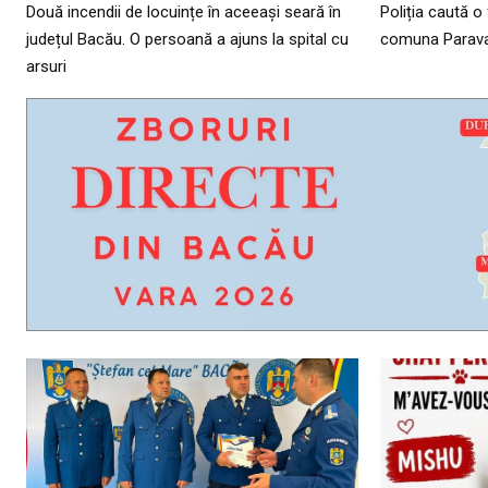
Două incendii de locuințe în aceeași seară în
Poliția caută o
județul Bacău. O persoană a ajuns la spital cu
comuna Parav
arsuri