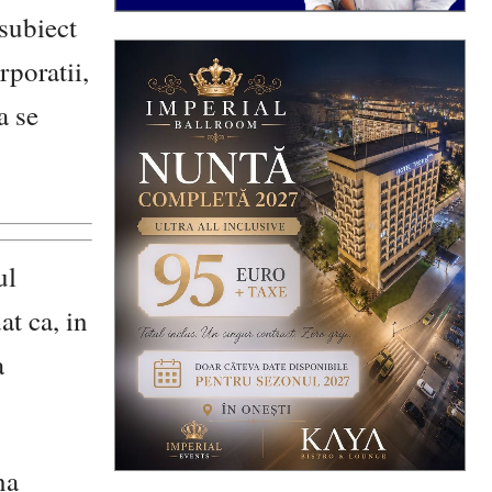
subiect
rporatii,
a se
ul
at ca, in
a
na