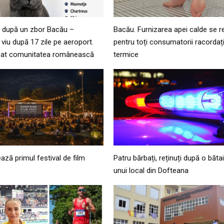
t după un zbor Bacău –
Bacău. Furnizarea apei calde se re
t viu după 17 zile pe aeroport.
pentru toți consumatorii racordați
izat comunitatea românească
termice
ează primul festival de film
Patru bărbați, reținuți după o băta
unui local din Dofteana