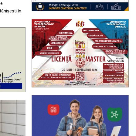
ne
ănișești în