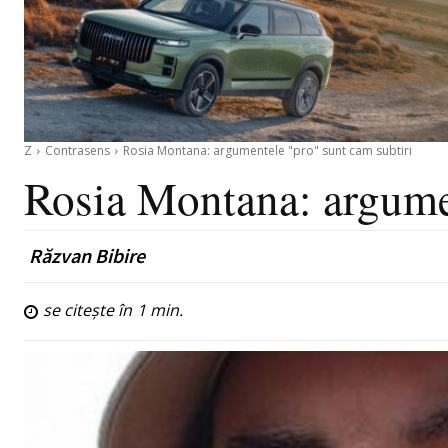
Z
Contrasens
Rosia Montana: argumentele "pro" sunt cam subtiri
Rosia Montana: argumen
Răzvan Bibire
se citește în
1
min.