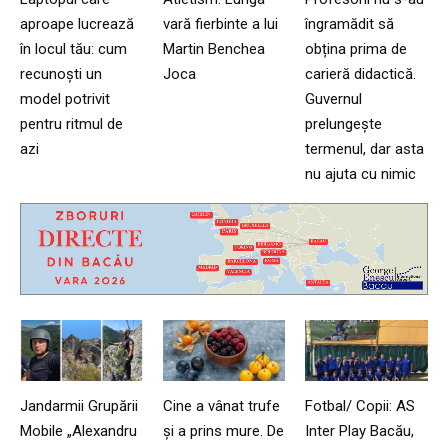
aproape lucrează
vară fierbinte a lui
îngramădit să
în locul tău: cum
Martin Benchea
obțina prima de
recunoști un
Joca
carieră didactică.
model potrivit
Guvernul
pentru ritmul de
prelungește
azi
termenul, dar asta
nu ajuta cu nimic
Jandarmii Grupării
Cine a vânat trufe
Fotbal/ Copii: AS
Mobile „Alexandru
și a prins mure. De
Inter Play Bacău,