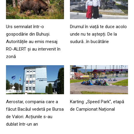
Urs semnalat într-o
Drumul în viață te duce acolo
gospodărie din Buhuși.
unde nu te aștepți. De la
Autoritățile au emis mesaj
sudură…în bucătărie
RO-ALERT și au intervenit în
zonă
Aerostar, compania care a
Karting: „Speed Park”, etapă
făcut Bacăul vedetă pe Bursa
de Campionat Național
de Valori. Acțiunile s-au
dublat într-un an