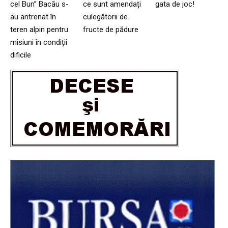
cel Bun” Bacău s-
ce sunt amendați
gata de joc!
au antrenat în
culegătorii de
teren alpin pentru
fructe de pădure
misiuni în condiții
dificile