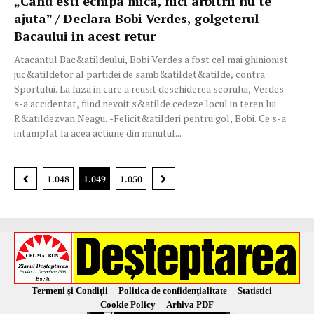
„Cand esti echipa mica, nici arbitrii nu te
ajuta” / Declara Bobi Verdes, golgeterul
Bacaului in acest retur
Atacantul Bac&atildeului, Bobi Verdes a fost cel mai ghinionist
juc&atildetor al partidei de samb&atildet&atilde, contra
Sportului. La faza in care a reusit deschiderea scorului, Verdes
s-a accidentat, fiind nevoit s&atilde cedeze locul in teren lui
R&atildezvan Neagu. -Felicit&atilderi pentru gol, Bobi. Ce s-a
intamplat la acea actiune din minutul...
1.048
1.049
1.050
Termeni și Condiții
Politica de confidențialitate
Statistici
Cookie Policy
Arhiva PDF