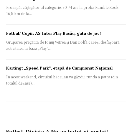
Proaspăt câștigător al categoriei 70-74 ani la proba Rumble Rock
16,5 km de la...
Fotbal/ Copii: AS Inter Play Bacău, gata de joc!
Gruparea pregătită de Ionuț Vetrea și Dan Bolfă care-și desfășoară
activitatea la baza „Play”...
Karting: „Speed Park”, etapă de Campionat Național
În acest weekend, circuitul băcăuan va găzdui runda a patra (din
totalul de șase),...
Fotbal, Divizia A Ne-au batut ai nostri!