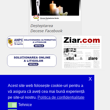
x
Acest site web folosește cookie-uri pentru a
vă asigura că aveți cea mai bună experiență
pe site-ul nostru.
Politica de confidențialitate
Tehnice
Tehnice