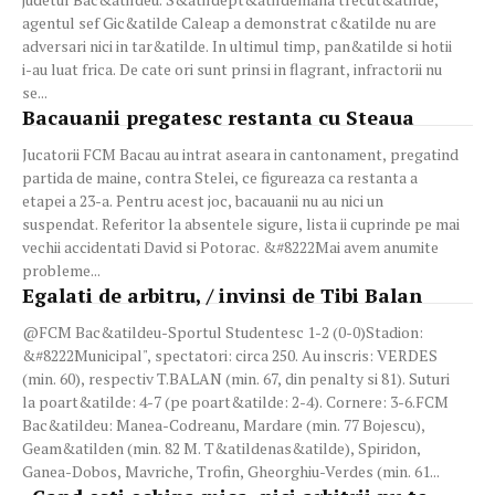
agentul sef Gic&atilde Caleap a demonstrat c&atilde nu are
adversari nici in tar&atilde. In ultimul timp, pan&atilde si hotii
i-au luat frica. De cate ori sunt prinsi in flagrant, infractorii nu
se...
Bacauanii pregatesc restanta cu Steaua
Jucatorii FCM Bacau au intrat aseara in cantonament, pregatind
partida de maine, contra Stelei, ce figureaza ca restanta a
etapei a 23-a. Pentru acest joc, bacauanii nu au nici un
suspendat. Referitor la absentele sigure, lista ii cuprinde pe mai
vechii accidentati David si Potorac. &#8222Mai avem anumite
probleme...
Egalati de arbitru, / invinsi de Tibi Balan
@FCM Bac&atildeu-Sportul Studentesc 1-2 (0-0)Stadion:
&#8222Municipal", spectatori: circa 250. Au inscris: VERDES
(min. 60), respectiv T.BALAN (min. 67, din penalty si 81). Suturi
la poart&atilde: 4-7 (pe poart&atilde: 2-4). Cornere: 3-6.FCM
Bac&atildeu: Manea-Codreanu, Mardare (min. 77 Bojescu),
Geam&atilden (min. 82 M. T&atildenas&atilde), Spiridon,
Ganea-Dobos, Mavriche, Trofin, Gheorghiu-Verdes (min. 61...