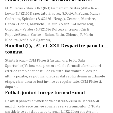
FCM Bacau - Steaua 0-2 (0-1)Au marcat: Cristea (&#821637),
Lovin (&#821664) spectatori: aprox. 8.000FCM Bacau: Manea -
Codreanu, Spiridon (&#821661 Neagu), Geaman, Mardare,
Ganea - Dobos, Mavriche, Balauru (&#821674 Dornescu),
Gheorgiu - Verdes (&#821686 Doltea) antrenor: Cristi
PopoviciSteaua: Carlos - Balan, Baciu, Ghionea, P. Marin -
Nicolita (&#821668 Ogararu),...
Handbal (f), „A”, et. XXII Despartire pana la
toamna
Stiinta Bacau - CSM Ploiesti (astazi, ora 16.00, Sala
Sporturilor)Va insemna pentru ambele formatii sfarsitul unei
editii de campionat destul de chinuite. Bacauancele, desi pe
ultima pozitie, se pot mandri ca au dat replici demne in ultimele
etape, chiar daca au fost invinse cu regularitate. CSM Ploiesti,
dupa o...
Fotbal, juniori Incepe turneul zonal
De azi si pan&#227 vineri se va desf&#227sura la Bac&#227u
unul din cele zece turnee zonale rezervate juniorilor C. Toate
partidele se vor disputa pe terenul &#8222Lucretiu Avram".