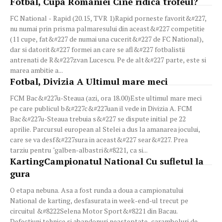
Fotbal, Cupa Romaniei Cine ridica trofeul?
FC National - Rapid (20.15, TVR 1)Rapid porneste favorit&#227,
nu numai prin prisma palmaresului din aceast&#227 competitie
(11 cupe, fat&#227 de numai una cucerit&#227 de FC National),
dar si datorit&#227 formei an care se afl&#227 fotbalistii
antrenati de R&#227zvan Lucescu. Pe de alt&#227 parte, este si
marea ambitie a...
Fotbal, Divizia A Ultimul mare meci
FCM Bac&#227u-Steaua (azi, ora 18.00)Este ultimul mare meci
pe care publicul b&#227c&#227uan il vede in Divizia A. FCM
Bac&#227u-Steaua trebuia s&#227 se dispute initial pe 22
aprilie. Parcursul european al Stelei a dus la amanarea jocului,
care se va desf&#227sura in aceast&#227 sear&#227. Prea
tarziu pentru "galben-albastri&#8221, ca si...
KartingCampionatul National Cu sufletul la
gura
O etapa nebuna. Asa a fost runda a doua a campionatului
National de karting, desfasurata in week-end-ul trecut pe
circuitul &#8222Selena Motor Sport&#8221 din Bacau.
Defectiuni tehnice si abandonuri neasteptate, caramboluri de