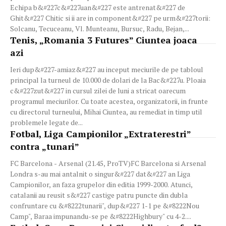
Echipa b&#227c&#227uan&#227 este antrenat&#227 de
Ghit&#227 Chitic si ii are in component&#227 pe urm&#227torii:
Solcanu, Tecuceanu, Vl. Munteanu, Bursuc, Radu, Bejan,...
Tenis, „Romania 3 Futures” Ciuntea joaca
azi
Ieri dup&#227-amiaz&#227 au inceput meciurile de pe tabloul
principal la turneul de 10.000 de dolari de la Bac&#227u. Ploaia
c&#227zut&#227 in cursul zilei de luni a stricat oarecum
programul meciurilor. Cu toate acestea, organizatorii, in frunte
cu directorul turneului, Mihai Ciuntea, au remediat in timp util
problemele legate de...
Fotbal, Liga Campionilor „Extraterestri”
contra „tunari”
FC Barcelona - Arsenal (21.45, ProTV)FC Barcelona si Arsenal
Londra s-au mai antalnit o singur&#227 dat&#227 an Liga
Campionilor, an faza grupelor din editia 1999-2000. Atunci,
catalanii au reusit s&#227 castige patru puncte din dubla
confruntare cu &#8222tunarii", dup&#227 1-1 pe &#8222Nou
Camp", Baraa impunandu-se pe &#8222Highbury" cu 4-2....