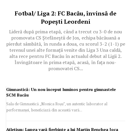
Fotbal/ Liga 2: FC Bacău, învinsă de
Popești Leordeni
Lideră după prima etapă, când a trecut cu 3-0 de nou
promovata CS Ștefăneștii de Jos, echipa băcăuană a
pierdut sâmbătă, în runda a doua, cu scorul 3-2 (1-1) pe
terenul unei alte formații venite din Liga 3 Una caldă,
alta rece pentru FC Bacău în actualul debut al Ligii 2.
Învingătoare în prima etapă, acasă, în fața nou-
promovatei CS...
Gimnastică: Un nou început luminos pentru gimnastele
SCM Bacău
Sala de Gimnastică „Monica Roșu”, un autentic laborator al
performanței, beneficiază din această vară...
Atletism: Lunga vară fierbinte a lui Martin Benchea Joca