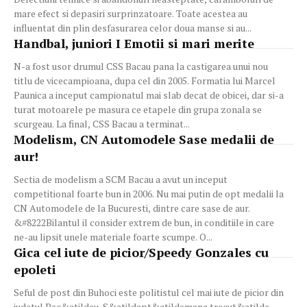
mare efect si depasiri surprinzatoare. Toate acestea au
influentat din plin desfasurarea celor doua manse si au...
Handbal, juniori I Emotii si mari merite
N-a fost usor drumul CSS Bacau pana la castigarea unui nou
titlu de vicecampioana, dupa cel din 2005. Formatia lui Marcel
Paunica a inceput campionatul mai slab decat de obicei, dar si-a
turat motoarele pe masura ce etapele din grupa zonala se
scurgeau. La final, CSS Bacau a terminat...
Modelism, CN Automodele Sase medalii de
aur!
Sectia de modelism a SCM Bacau a avut un inceput
competitional foarte bun in 2006. Nu mai putin de opt medalii la
CN Automodele de la Bucuresti, dintre care sase de aur.
&#8222Bilantul il consider extrem de bun, in conditiile in care
ne-au lipsit unele materiale foarte scumpe. O...
Gica cel iute de picior/Speedy Gonzales cu
epoleti
Seful de post din Buhoci este politistul cel mai iute de picior din
judetul Bac&atildeu. S&atildept&atildemana trecut&atilde,