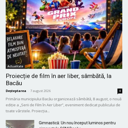
Actualitate
Proiecție de film în aer liber, sâmbătă, la
Bacău
Deșteptarea
-
7 august 2026
0
Primăria municipiului Bacău organizează sâmbătă, 8 august, o nouă
ediție a „Serii de Film în Aer Liber”, eveniment dedicat publicului de
toate vârstele. Proiecția...
Gimnastică: Un nou început luminos pentru