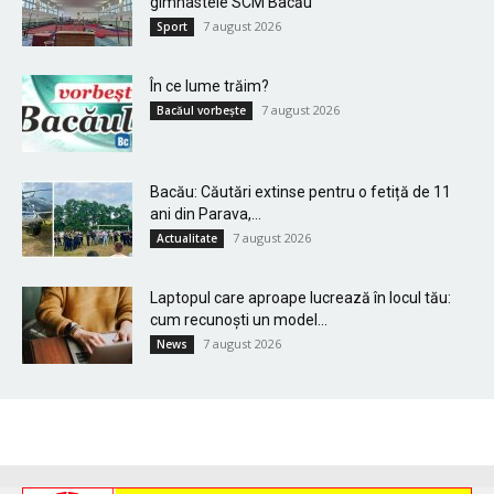
gimnastele SCM Bacău
7 august 2026
Sport
În ce lume trăim?
7 august 2026
Bacăul vorbește
Bacău: Căutări extinse pentru o fetiță de 11
ani din Parava,...
7 august 2026
Actualitate
Laptopul care aproape lucrează în locul tău:
cum recunoști un model...
7 august 2026
News