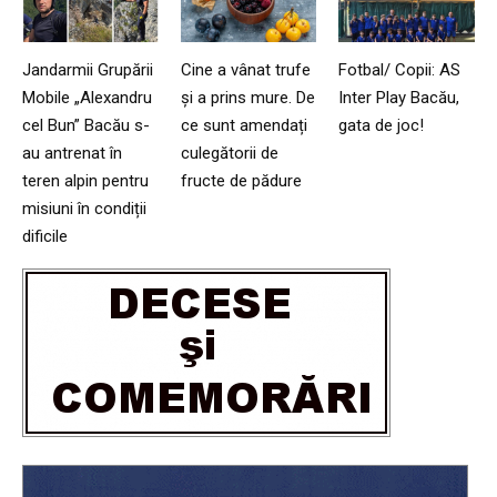
Jandarmii Grupării
Cine a vânat trufe
Fotbal/ Copii: AS
Mobile „Alexandru
și a prins mure. De
Inter Play Bacău,
cel Bun” Bacău s-
ce sunt amendați
gata de joc!
au antrenat în
culegătorii de
teren alpin pentru
fructe de pădure
misiuni în condiții
dificile