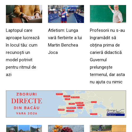
Laptopul care
Atletism: Lunga
Profesorii nu s-au
aproape lucrează
vară fierbinte a lui
îngramădit să
în locul tău: cum
Martin Benchea
obțina prima de
recunoști un
Joca
carieră didactică.
model potrivit
Guvernul
pentru ritmul de
prelungește
azi
termenul, dar asta
nu ajuta cu nimic