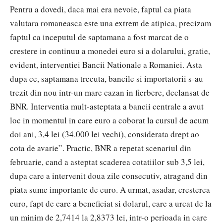
Pentru a dovedi, daca mai era nevoie, faptul ca piata
valutara romaneasca este una extrem de atipica, precizam
faptul ca inceputul de saptamana a fost marcat de o
crestere in continuu a monedei euro si a dolarului, gratie,
evident, interventiei Bancii Nationale a Romaniei. Asta
dupa ce, saptamana trecuta, bancile si importatorii s-au
trezit din nou intr-un mare cazan in fierbere, declansat de
BNR. Interventia mult-asteptata a bancii centrale a avut
loc in momentul in care euro a coborat la cursul de acum
doi ani, 3,4 lei (34.000 lei vechi), considerata drept ao
cota de avarie”. Practic, BNR a repetat scenariul din
februarie, cand a asteptat scaderea cotatiilor sub 3,5 lei,
dupa care a intervenit doua zile consecutiv, atragand din
piata sume importante de euro. A urmat, asadar, cresterea
euro, fapt de care a beneficiat si dolarul, care a urcat de la
un minim de 2,7414 la 2,8373 lei, intr-o perioada in care