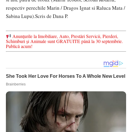
respectiv perechile Marin / Dragos Ignat si Raluca Mata /
Sabina Lupu).
Scris de Dana P.
Anunțurile la Imobiliare, Auto, Prestări Servicii, Pierderi,
Schimburi și Animale sunt GRATUITE până la 30 septembrie.
Publică acum!