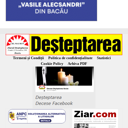
Termeni și Condiții
Politica de confidențialitate
Statistici
Cookie Policy
Arhiva PDF