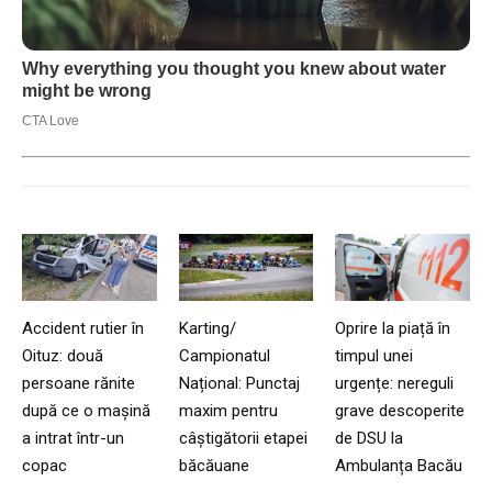
Accident rutier în
Karting/
Oprire la piață în
Oituz: două
Campionatul
timpul unei
persoane rănite
Național: Punctaj
urgențe: nereguli
după ce o mașină
maxim pentru
grave descoperite
a intrat într-un
câștigătorii etapei
de DSU la
copac
băcăuane
Ambulanța Bacău