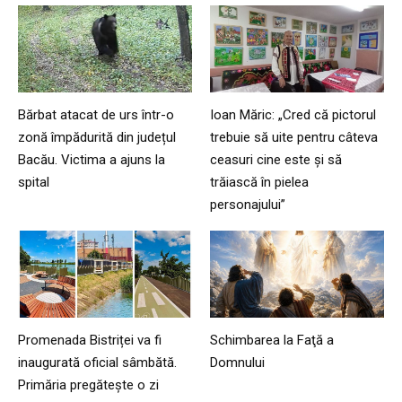
Bărbat atacat de urs într-o
Ioan Măric: „Cred că pictorul
zonă împădurită din județul
trebuie să uite pentru câteva
Bacău. Victima a ajuns la
ceasuri cine este și să
spital
trăiască în pielea
personajului”
Promenada Bistriței va fi
Schimbarea la Faţă a
inaugurată oficial sâmbătă.
Domnului
Primăria pregătește o zi