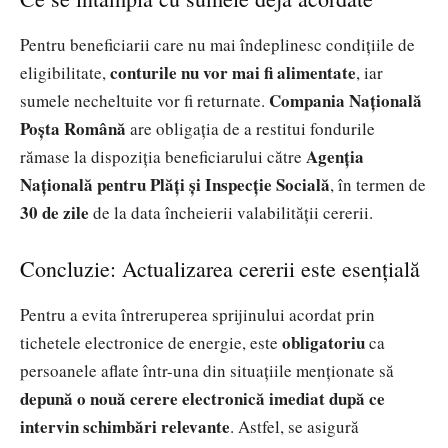
Pentru beneficiarii care nu mai îndeplinesc condițiile de
conturile nu vor mai fi alimentate
eligibilitate,
, iar
Compania Națională
sumele necheltuite vor fi returnate.
Poșta Română
are obligația de a restitui fondurile
Agenția
rămase la dispoziția beneficiarului către
Națională pentru Plăți și Inspecție Socială
, în termen de
30 de zile
de la data încheierii valabilității cererii.
Concluzie: Actualizarea cererii este esențială
Pentru a evita întreruperea sprijinului acordat prin
obligatoriu
tichetele electronice de energie, este
ca
persoanele aflate într-una din situațiile menționate să
depună o nouă cerere electronică imediat după ce
intervin schimbări relevante
. Astfel, se asigură