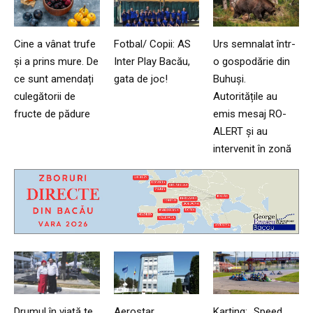
Cine a vânat trufe
Fotbal/ Copii: AS
Urs semnalat într-
și a prins mure. De
Inter Play Bacău,
o gospodărie din
ce sunt amendați
gata de joc!
Buhuși.
culegătorii de
Autoritățile au
fructe de pădure
emis mesaj RO-
ALERT și au
intervenit în zonă
Drumul în viață te
Aerostar,
Karting: „Speed