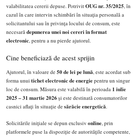
OUG nr. 35/2025
valabilitatea cererii depuse. Potrivit
, în
cazul în care intervin schimbări în situația personală a
solicitantului sau în privința locului de consum, este
depunerea unei noi cereri în format
necesară
electronic
, pentru a nu pierde ajutorul.
Cine beneficiază de acest sprijin
50 de lei pe lună
Ajutorul, în valoare de
, este acordat sub
tichet electronic de energie
forma unui
pentru un singur
1 iulie
loc de consum. Măsura este valabilă în perioada
2025 – 31 martie 2026
și este destinată consumatorilor
sărăcie energetică
casnici aflați în situație de
.
online
Solicitările inițiale se depun exclusiv
, prin
platformele puse la dispoziție de autoritățile competente,