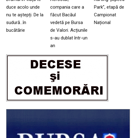
duce acolo unde
compania care a
Park”, etapă de
nu te aștepți. De la
făcut Bacăul
Campionat
sudură…în
vedetă pe Bursa
Național
bucătărie
de Valori. Acțiunile
s-au dublat într-un
an