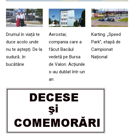
Drumul în viață te
Aerostar,
Karting: „Speed
duce acolo unde
compania care a
Park”, etapă de
nu te aștepți. De la
făcut Bacăul
Campionat
sudură…în
vedetă pe Bursa
Național
bucătărie
de Valori. Acțiunile
s-au dublat într-un
an