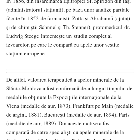
În 1856, din însărcinarea Epitropiei Sf. Spiridon din Iași
(administratorul stațiunii), pe baza unor analize parţiale
făcute în 1852 de farmaciştii Zotta şi Abrahamfi (ajutaţi
și de chimiştii Schnnel şi Th. Stenner), protomedicul dr.
Ludwig Steege întocmeşte un studiu complet al
izvoarelor, pe care le compară cu apele unor vestite
staţiuni europene.
De altfel, valoarea terapeutică a apelor minerale de la
Slănic-Moldova a fost confirmată de-a lungul timpului de
medaliile obținute la Expozițiile internaționale de la
Viena (medalie de aur, 1873), Frankfurt pe Main (medalie
de argint, 1881), București (medalie de aur, 1894), Paris
(medalie de aur, 1889). Din aceste motive a fost
comparată de catre specialiști cu apele minerale de la