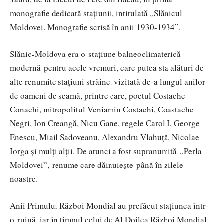
monografie dedicată stațiunii, intitulată ,,Slănicul
Moldovei. Monografie scrisă în anii 1930-1934”.
Slănic-Moldova era o staţiune balneoclimaterică
modernă pentru acele vremuri, care putea sta alături de
alte renumite staţiuni străine, vizitată de-a lungul anilor
de oameni de seamă, printre care, poetul Costache
Conachi, mitropolitul Veniamin Costachi, Coastache
Negri, Ion Creangă, Nicu Gane, regele Carol I, George
Enescu, Miail Sadoveanu, Alexandru Vlahuță, Nicolae
Iorga și mulți alții. De atunci a fost supranumită „Perla
Moldovei”, renume care dăinuieşte până în zilele
noastre.
Anii Primului Război Mondial au prefãcut stațiunea într-
o ruină, iar în timpul celui de Al Doilea Război Mondial