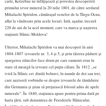
carte, Kotzebue ne înfățișează și povestea descoperirii
primului izvor mineral la 20 iulie 1801, de către serdarul
Mihalachi Spiridon, cămărașul ocnelor de la Târgu-Ocna,
aflat la vânătoare prin acele locuri. Iată, așadar, trecură
220 de ani de la acel moment, care va marca și nașterea
stațiunii Slănic-Moldova!
Ulterior, Mihalachi Spiridon va mai descoperi în anii
1804-1807 izvoarele nr. 3, 4 şi 5, şi prin tăierea pădurii şi
spargerea stâncilor face drum pe care oamenii erau în
stare să meargă la izvoare cel puţin călare. În 1812 ,,se
iviră la Slănic cei dintâi bolnavi, în număr de doi sau trei,
care auziseră vorbindu-se despre izvoarele de tămăduire
din Germania și știau să prețuiască folosul adus de apele
minerale”. În 1840, staţiunea apare pentru prima dată pe
harta ţării, sub denumirea de Feredeiele Slănicului.