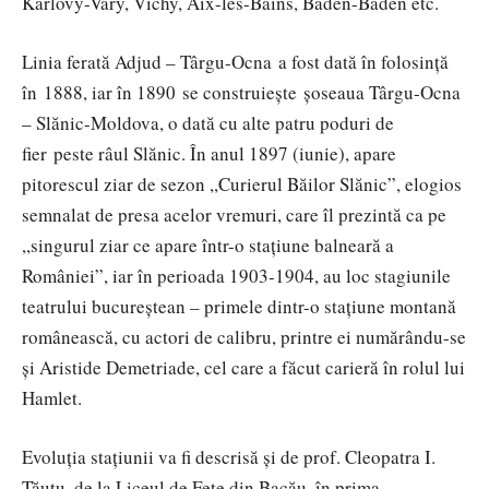
Karlovy-Vary, Vichy, Aix-les-Bains, Baden-Baden etc.
Linia ferată Adjud – Târgu-Ocna a fost dată în folosinţă
în 1888, iar în 1890 se construieşte şoseaua Târgu-Ocna
– Slănic-Moldova, o dată cu alte patru poduri de
fier peste râul Slănic. În anul 1897 (iunie), apare
pitorescul ziar de sezon ,,Curierul Băilor Slănic”, elogios
semnalat de presa acelor vremuri, care îl prezintă ca pe
,,singurul ziar ce apare într-o staţiune balneară a
României”, iar în perioada 1903-1904, au loc stagiunile
teatrului bucureştean – primele dintr-o staţiune montană
românească, cu actori de calibru, printre ei numărându-se
şi Aristide Demetriade, cel care a făcut carieră în rolul lui
Hamlet.
Evoluția stațiunii va fi descrisă și de prof. Cleopatra I.
Tăutu, de la Liceul de Fete din Bacău, în prima