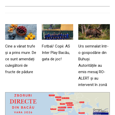
Cine a vânat trufe
Fotbal/ Copii: AS
Urs semnalat într-
și a prins mure. De
Inter Play Bacău,
o gospodărie din
ce sunt amendați
gata de joc!
Buhuși.
culegătorii de
Autoritățile au
fructe de pădure
emis mesaj RO-
ALERT și au
intervenit în zonă