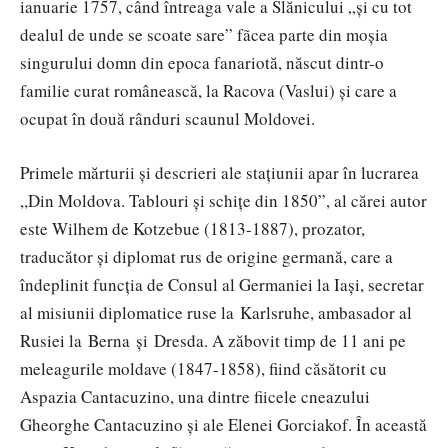
ianuarie 1757, când întreaga vale a Slănicului „şi cu tot
dealul de unde se scoate sare” fãcea parte din moşia
singurului domn din epoca fanariotă, născut dintr-o
familie curat românească, la Racova (Vaslui) şi care a
ocupat în două rânduri scaunul Moldovei.
Primele mărturii și descrieri ale stațiunii apar în lucrarea
,,Din Moldova. Tablouri și schițe din 1850”, al cărei autor
este Wilhem de Kotzebue (1813-1887), prozator,
traducător și diplomat rus de origine germană, care a
îndeplinit funcția de Consul al Germaniei la Iași, secretar
al misiunii diplomatice ruse la Karlsruhe, ambasador al
Rusiei la Berna și Dresda. A zăbovit timp de 11 ani pe
meleagurile moldave (1847-1858), fiind căsătorit cu
Aspazia Cantacuzino, una dintre fiicele cneazului
Gheorghe Cantacuzino şi ale Elenei Gorciakof. În această