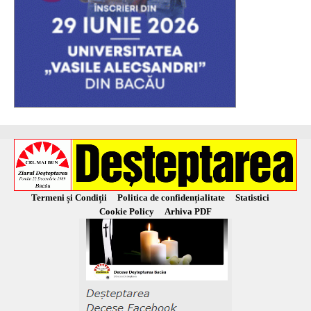
Termeni și Condiții
Politica de confidențialitate
Statistici
Cookie Policy
Arhiva PDF