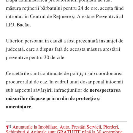
măsura reținerii bărbatului pentru 24 de ore, acesta fiind
introdus în Centrul de Reținere și Arestare Preventivă al
I.P.J. Bacău.
Ulterior, persoana în cauză a fost prezentată instanței de
judecată, care a dispus față de aceasta măsura arestării
preventive pentru 30 de zile.
Cercetările sunt continuate de polițiști sub coordonarea
procurorului de caz, în cadrul unui dosar penal întocmit
nerespectarea
sub aspectul săvârșirii infracțiunilor de
măsurilor dispuse prin ordin de protecție
și
amenințare
.
Anunțurile la Imobiliare, Auto, Prestări Servicii, Pierderi,
Schimburi și Animale sunt GRATUITE până la 30 septembrie.