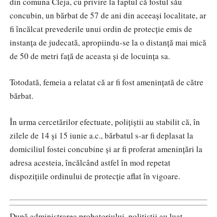
din comuna Cleja, cu privire la faptul că fostul său
concubin, un bărbat de 57 de ani din aceeași localitate, ar
fi încălcat prevederile unui ordin de protecție emis de
instanța de judecată, apropiindu-se la o distanță mai mică
de 50 de metri față de aceasta și de locuința sa.
Totodată, femeia a relatat că ar fi fost amenințată de către
bărbat.
În urma cercetărilor efectuate, polițiștii au stabilit că, în
zilele de 14 și 15 iunie a.c., bărbatul s-ar fi deplasat la
domiciliul fostei concubine și ar fi proferat amenințări la
adresa acesteia, încălcând astfel în mod repetat
dispozițiile ordinului de protecție aflat în vigoare.
După administrarea probatoriului, polițiștii au luat