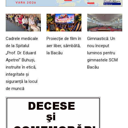
Cadrele medicale
Proiecție de film în
Gimnastică: Un
de la Spitalul
aer liber, sâmbătă,
nou început
„Prof. Dr. Eduard
la Bacău
luminos pentru
Apetrei” Buhuși,
gimnastele SCM
instruite în etică,
Bacău
integritate și
siguranță la locul
de muncă