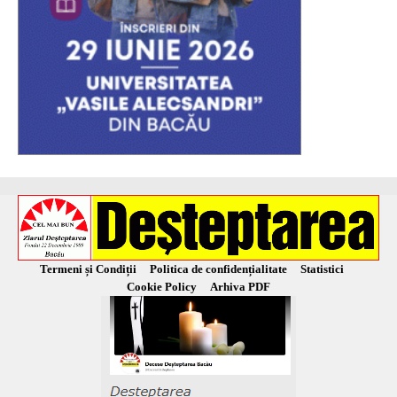
Termeni și Condiții
Politica de confidențialitate
Statistici
Cookie Policy
Arhiva PDF