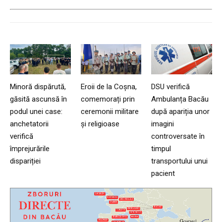
Minoră dispărută,
Eroii de la Coșna,
DSU verifică
găsită ascunsă în
comemorați prin
Ambulanța Bacău
podul unei case:
ceremonii militare
după apariția unor
anchetatorii
și religioase
imagini
verifică
controversate în
împrejurările
timpul
dispariției
transportului unui
pacient