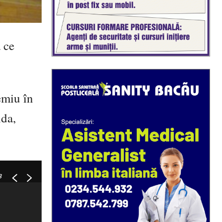
 ce
emiu în
ida,
3