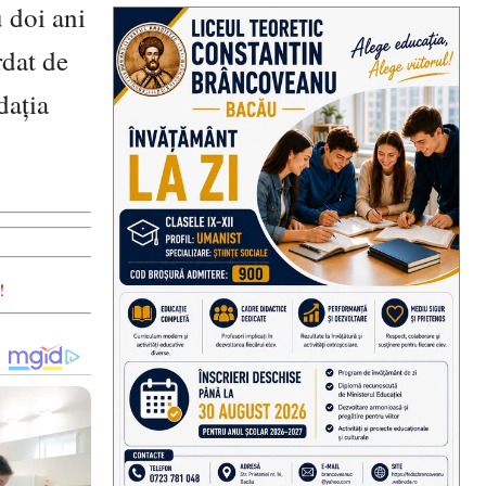
 doi ani
rdat de
daţia
!