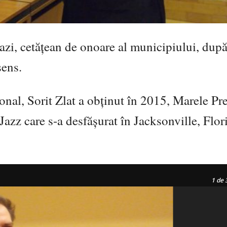
 azi, cetățean de onoare al municipiului, după
sens.
onal, Sorit Zlat a obținut în 2015, Marele Pr
azz care s-a desfășurat în Jacksonville, Flor
1
de 