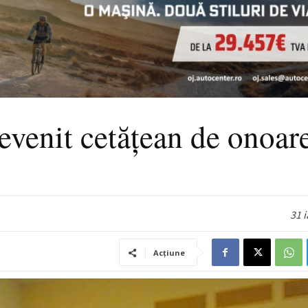
devenit cetățean de onoare
31 
Acțiune