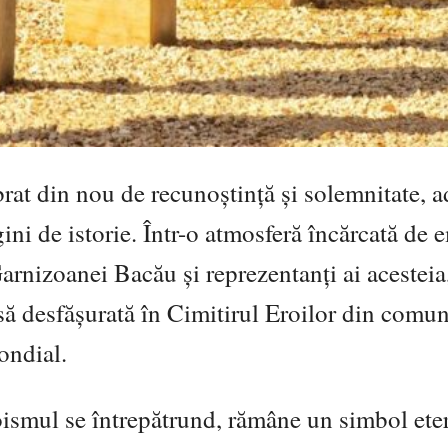
brat din nou de recunoștință și solemnitate, 
ni de istorie. Într-o atmosferă încărcată de 
rnizoanei Bacău și reprezentanți ai acesteia
asă desfășurată în Cimitirul Eroilor din comu
ondial.
roismul se întrepătrund, rămâne un simbol ete