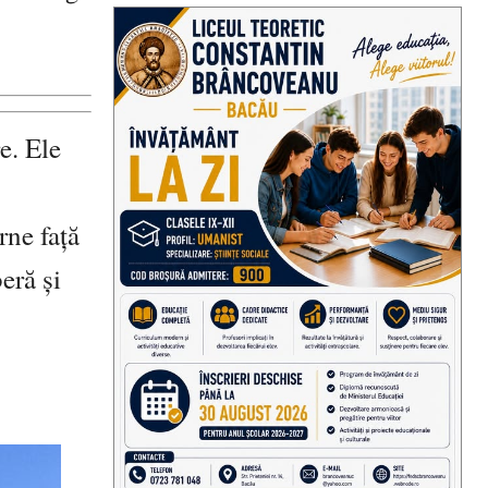
e. Ele
rne față
eră și