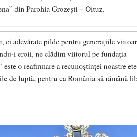
lena” din Parohia Grozești – Oituz.
ci adevărate pilde pentru generațiile viitoar
ndu-i eroii, ne clădim viitorul pe fundația
 este o reafirmare a recunoștinței noastre ete
rile de luptă, pentru ca România să rămână lib