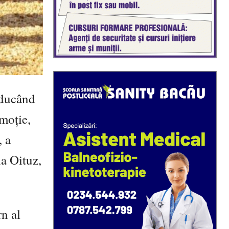
aducând
emoție,
, a
na Oituz,
rn al