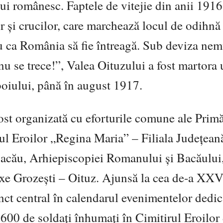
lui românesc. Faptele de vitejie din anii 191
 și crucilor, care marchează locul de odihnă 
tru ca România să fie întreagă. Sub deviza nem
nu se trece!”, Valea Oituzului a fost martora
boiului, până în august 1917.
t organizată cu eforturile comune ale Primă
l Eroilor „Regina Maria” – Filiala Județean
acău, Arhiepiscopiei Romanului și Bacăului
xe Grozești – Oituz. Ajunsă la cea de-a XXV
nct central în calendarul evenimentelor dedic
.600 de soldați înhumați în Cimitirul Eroilor