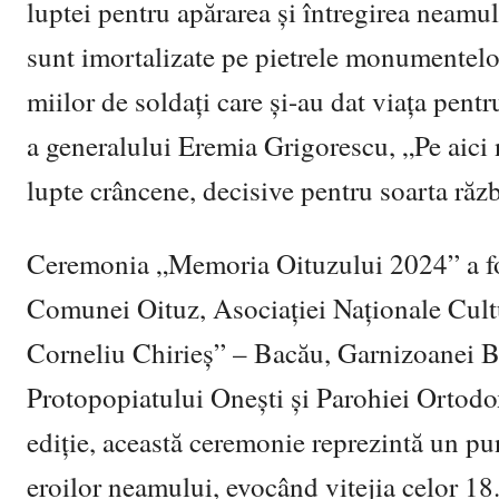
luptei pentru apărarea și întregirea neamu
sunt imortalizate pe pietrele monumentelor
miilor de soldați care și-au dat viața pen
a generalului Eremia Grigorescu, „Pe aici 
lupte crâncene, decisive pentru soarta răz
Ceremonia „Memoria Oituzului 2024” a fos
Comunei Oituz, Asociației Naționale Cultu
Corneliu Chirieș” – Bacău, Garnizoanei B
Protopopiatului Onești și Parohiei Ortodo
ediție, această ceremonie reprezintă un pu
eroilor neamului, evocând vitejia celor 18