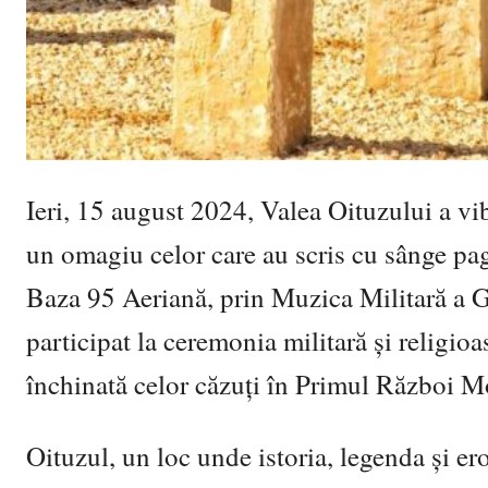
Ieri, 15 august 2024, Valea Oituzului a vi
un omagiu celor care au scris cu sânge pagi
Baza 95 Aeriană, prin Muzica Militară a Ga
participat la ceremonia militară și religio
închinată celor căzuți în Primul Război M
Oituzul, un loc unde istoria, legenda și e