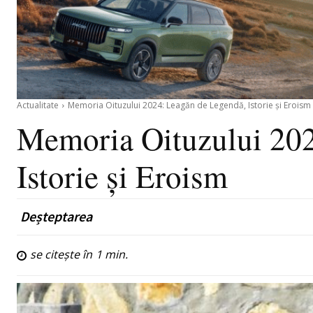
Actualitate
Memoria Oituzului 2024: Leagăn de Legendă, Istorie și Eroism
Memoria Oituzului 202
Istorie și Eroism
Deșteptarea
se citește în
1
min.