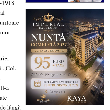
6-1918
al
uritoare
 unor
riei
ă „Col.
,
II-a
ate
 de lângă