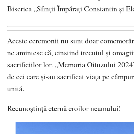
Biserica „Sfinții Împărați Constantin și E
Aceste ceremonii nu sunt doar comemorări, 
ne amintesc că, cinstind trecutul și omagii
sacrificiilor lor. „Memoria Oituzului 2024”
de cei care și-au sacrificat viața pe câmpu
unită.
Recunoștință eternă eroilor neamului!