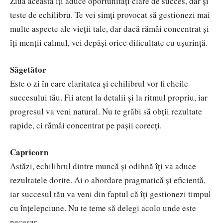
Ziua aceasta îți aduce oportunități clare de succes, dar și
teste de echilibru. Te vei simți provocat să gestionezi mai
multe aspecte ale vieții tale, dar dacă rămâi concentrat și
îți menții calmul, vei depăși orice dificultate cu ușurință.
Săgetător
Este o zi în care claritatea și echilibrul vor fi cheile
succesului tău. Fii atent la detalii și la ritmul propriu, iar
progresul va veni natural. Nu te grăbi să obții rezultate
rapide, ci rămâi concentrat pe pașii corecți.
Capricorn
Astăzi, echilibrul dintre muncă și odihnă îți va aduce
rezultatele dorite. Ai o abordare pragmatică și eficientă,
iar succesul tău va veni din faptul că îți gestionezi timpul
cu înțelepciune. Nu te teme să delegi acolo unde este
necesar.