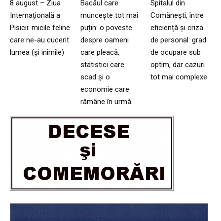
8 august – Ziua
Bacăul care
Spitalul din
Internațională a
muncește tot mai
Comănești, între
Pisicii: micile feline
puțin: o poveste
eficiență și criza
care ne-au cucerit
despre oameni
de personal: grad
lumea (și inimile)
care pleacă,
de ocupare sub
statistici care
optim, dar cazuri
scad și o
tot mai complexe
economie care
rămâne în urmă