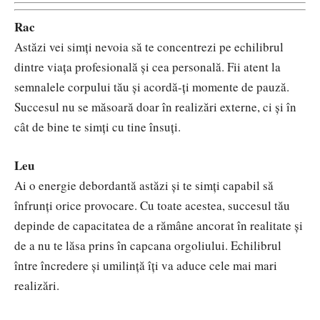
Rac
Astăzi vei simți nevoia să te concentrezi pe echilibrul
dintre viața profesională și cea personală. Fii atent la
semnalele corpului tău și acordă-ți momente de pauză.
Succesul nu se măsoară doar în realizări externe, ci și în
cât de bine te simți cu tine însuți.
Leu
Ai o energie debordantă astăzi și te simți capabil să
înfrunți orice provocare. Cu toate acestea, succesul tău
depinde de capacitatea de a rămâne ancorat în realitate și
de a nu te lăsa prins în capcana orgoliului. Echilibrul
între încredere și umilință îți va aduce cele mai mari
realizări.