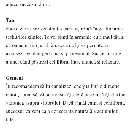
aduce succesul dorit.
Taur
Este o zi în care vei simți o mare ușurință în gestionarea
taskurilor zilnice. Te vei simți în armonie cu ritmul tău și
cu oamenii din jurul tău, ceea ce îți va permite să
avansezi pe plan personal și profesional. Succesul vine
atunci când păstrezi echilibrul între muncă și relaxare.
Gemeni
Îți recomandăm să îți canalizezi energia într-o direcție
clară și precisă. Ziua aceasta îți oferă ocazia să îți clarifici
viziunea asupra viitorului. Dacă rămâi calm și echilibrat,
succesul va veni ca o consecință naturală a acțiunilor
tale.