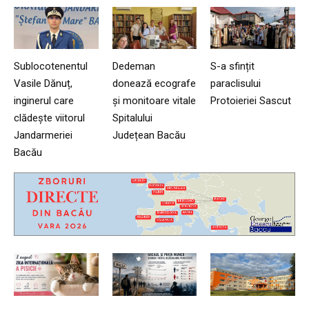
Sublocotenentul
Dedeman
S-a sfințit
Vasile Dănuț,
donează ecografe
paraclisului
inginerul care
și monitoare vitale
Protoieriei Sascut
clădește viitorul
Spitalului
Jandarmeriei
Județean Bacău
Bacău