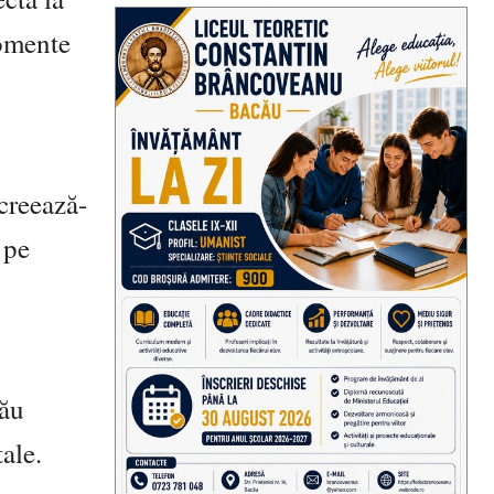
momente
 creează-
 pe
tău
tale.