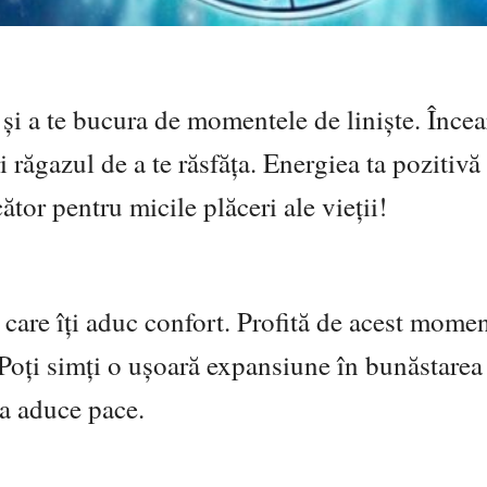
 și a te bucura de momentele de liniște. Încea
ri răgazul de a te răsfăța. Energiea ta pozitivă
ător pentru micile plăceri ale vieții!
e care îți aduc confort. Profită de acest mome
. Poți simți o ușoară expansiune în bunăstarea
 va aduce pace.