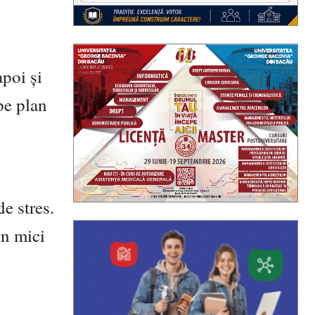
apoi și
pe plan
de stres.
in mici