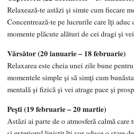
Relaxează-te astăzi și simte cum fiecare 
Concentrează-te pe lucrurile care îți aduc c
momente plăcute alături de cei dragi și vei
Vărsător (20 ianuarie – 18 februarie)
Relaxarea este cheia unei zile bune pentru t
momentele simple și să simți cum bunăstare
mentală și fizică și vei atrage pace și prosp
Pești (19 februarie – 20 martie)
Astăzi ai parte de o atmosferă calmă care te
și exteriorul liniștit îți vor aduce o stare d