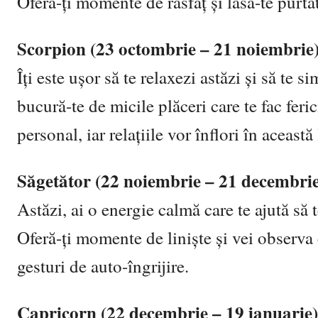
Oferă-ți momente de răsfăț și lasă-te purtat
Scorpion (23 octombrie – 21 noiembrie
Îți este ușor să te relaxezi astăzi și să te 
bucură-te de micile plăceri care te fac fer
personal, iar relațiile vor înflori în această 
Săgetător (22 noiembrie – 21 decembrie
Astăzi, ai o energie calmă care te ajută să t
Oferă-ți momente de liniște și vei observa 
gesturi de auto-îngrijire.
Capricorn (22 decembrie – 19 ianuarie)