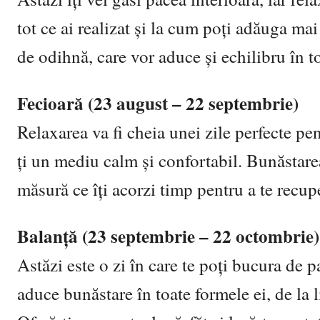
tot ce ai realizat și la cum poți adăuga ma
de odihnă, care vor aduce și echilibru în to
Fecioară (23 august – 22 septembrie)
Relaxarea va fi cheia unei zile perfecte pent
ți un mediu calm și confortabil. Bunăstare
măsură ce îți acorzi timp pentru a te recupe
Balanță (23 septembrie – 22 octombrie)
Astăzi este o zi în care te poți bucura de 
aduce bunăstare în toate formele ei, de la li