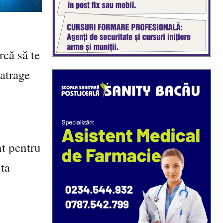
rcă să te
 atrage
nt pentru
 ta