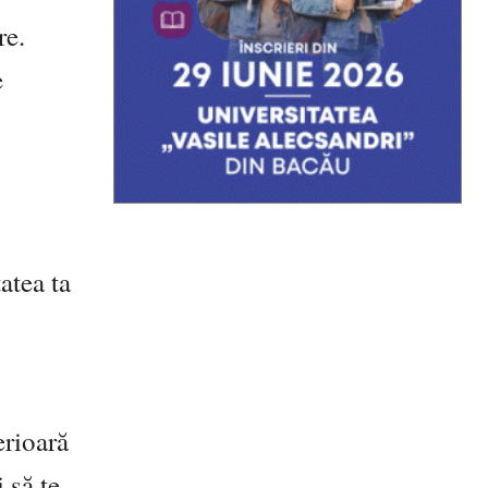
re.
e
atea ta
erioară
 să te