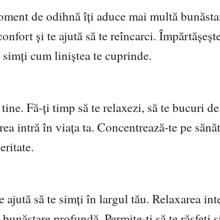
moment de odihnă îți aduce mai multă bunăsta
onfort și te ajută să te reîncarci. Împărtășeșt
 simți cum liniștea te cuprinde.
ine. Fă-ți timp să te relaxezi, să te bucuri de
a intră în viața ta. Concentrează-te pe sănăt
eritate.
 ajută să te simți în largul tău. Relaxarea int
e bunăstare profundă. Permite-ți să te răsfeți și