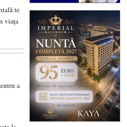
ntală te
n viața
pentru a
ecta la