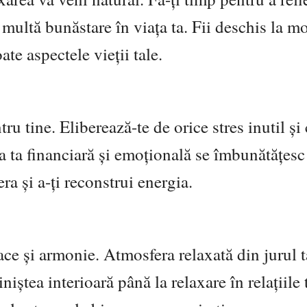
i multă bunăstare în viața ta. Fii deschis la 
ate aspectele vieții tale.
ru tine. Eliberează-te de orice stres inutil și
a ta financiară și emoțională se îmbunătățesc
ra și a-ți reconstrui energia.
pace și armonie. Atmosfera relaxată din jurul 
niștea interioară până la relaxare în relațiile 