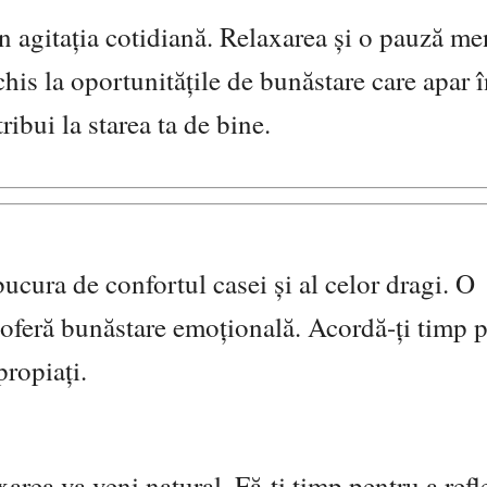
in agitația cotidiană. Relaxarea și o pauză me
schis la oportunitățile de bunăstare care apar î
tribui la starea ta de bine.
bucura de confortul casei și al celor dragi. O
ți oferă bunăstare emoțională. Acordă-ți timp 
propiați.
axarea va veni natural. Fă-ți timp pentru a refl