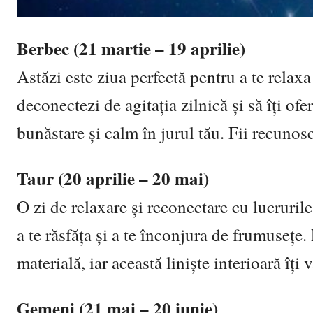
Berbec (21 martie – 19 aprilie)
Astăzi este ziua perfectă pentru a te relaxa
deconectezi de agitația zilnică și să îți ofe
bunăstare și calm în jurul tău. Fii recunosc
Taur (20 aprilie – 20 mai)
O zi de relaxare și reconectare cu lucruril
a te răsfăța și a te înconjura de frumusețe
materială, iar această liniște interioară îți
Gemeni (21 mai – 20 iunie)