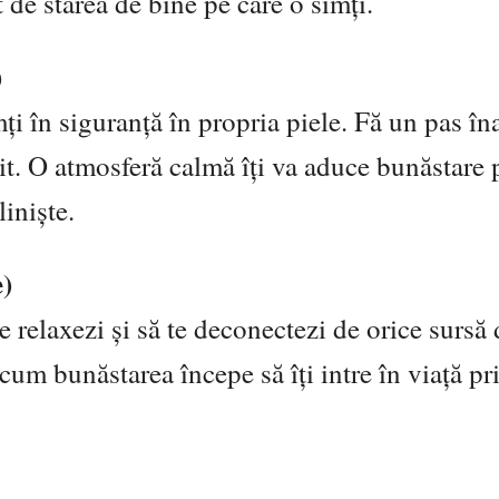
 de starea de bine pe care o simți.
)
simți în siguranță în propria piele. Fă un pas în
icit. O atmosferă calmă îți va aduce bunăstare 
liniște.
)
e relaxezi și să te deconectezi de orice sursă 
cum bunăstarea începe să îți intre în viață pr