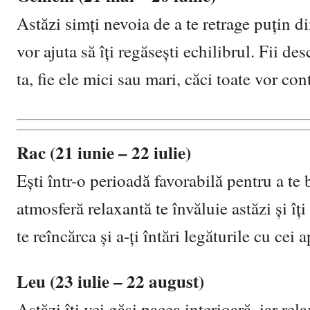
Astăzi simți nevoia de a te retrage puțin d
vor ajuta să îți regăsești echilibrul. Fii de
ta, fie ele mici sau mari, căci toate vor con
Rac (21 iunie – 22 iulie)
Ești într-o perioadă favorabilă pentru a te 
atmosferă relaxantă te învăluie astăzi și î
te reîncărca și a-ți întări legăturile cu cei a
Leu (23 iulie – 22 august)
Astăzi îți vei găsi pacea interioară, iar rel