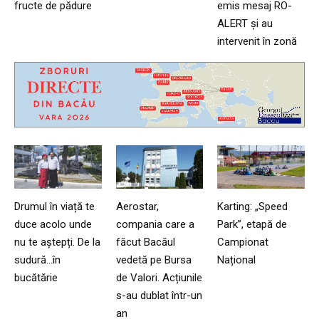
fructe de pădure
emis mesaj RO-
ALERT și au
intervenit în zonă
Drumul în viață te
Aerostar,
Karting: „Speed
duce acolo unde
compania care a
Park”, etapă de
nu te aștepți. De la
făcut Bacăul
Campionat
sudură…în
vedetă pe Bursa
Național
bucătărie
de Valori. Acțiunile
s-au dublat într-un
an