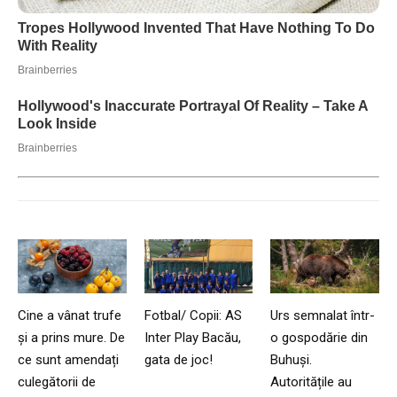
Cine a vânat trufe
Fotbal/ Copii: AS
Urs semnalat într-
și a prins mure. De
Inter Play Bacău,
o gospodărie din
ce sunt amendați
gata de joc!
Buhuși.
culegătorii de
Autoritățile au