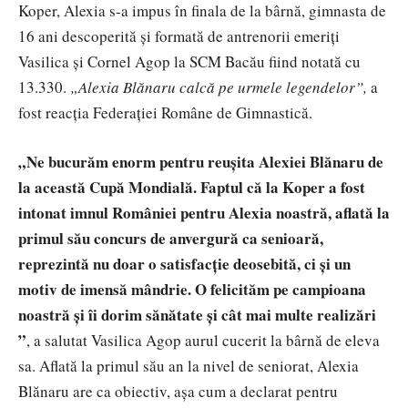
Koper, Alexia s-a impus în finala de la bârnă, gimnasta de
16 ani descoperită și formată de antrenorii emeriți
Vasilica și Cornel Agop la SCM Bacău fiind notată cu
13.330.
„Alexia Blănaru calcă pe urmele legendelor”,
a
fost reacția Federației Române de Gimnastică.
„Ne bucurăm enorm pentru reușita Alexiei Blănaru de
la această Cupă Mondială. Faptul că la Koper a fost
intonat imnul României pentru Alexia noastră, aflată la
primul său concurs de anvergură ca senioară,
reprezintă nu doar o satisfacție deosebită, ci și un
motiv de imensă mândrie. O felicităm pe campioana
noastră și îi dorim sănătate și cât mai multe realizări
”
, a salutat Vasilica Agop aurul cucerit la bârnă de eleva
sa. Aflată la primul său an la nivel de seniorat, Alexia
Blănaru are ca obiectiv, așa cum a declarat pentru