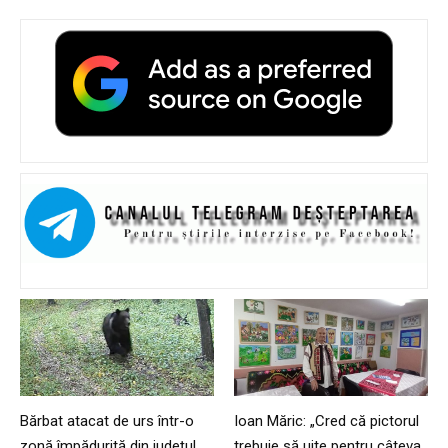
Bărbat atacat de urs într-o
Ioan Măric: „Cred că pictorul
zonă împădurită din județul
trebuie să uite pentru câteva