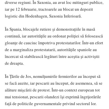
diverse regiuni. În Saxonia, au avut loc mitinguri publice,
iar pe 12 februarie, tractoarele au blocat un depozit
logistic din Hodenhagen, Saxonia Inferioară.
În Spania, blocajele rutiere și demonstrațiile în masă
continuă, iar autoritățile au ordonat poliției să folosească
gloanțe de cauciuc împotriva protestatarilor. Într-un efort
de a marginaliza protestatarii, autoritățile spaniole au
încercat să stabilească legături între aceștia și activiștii
de dreapta.
În Țările de Jos, nemulțumirile fermierilor au început să
se facă auzite, iar pescarii au început, de asemenea, să se
alăture mișcării de protest. Într-un context european tot
mai tensionat, pescarii olandezi își exprimă îngrijorările
față de politicile guvernamentale privind sectorul lor.