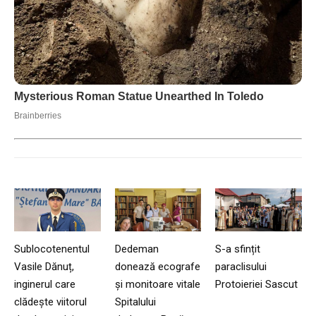
Sublocotenentul
Dedeman
S-a sfințit
Vasile Dănuț,
donează ecografe
paraclisului
inginerul care
și monitoare vitale
Protoieriei Sascut
clădește viitorul
Spitalului