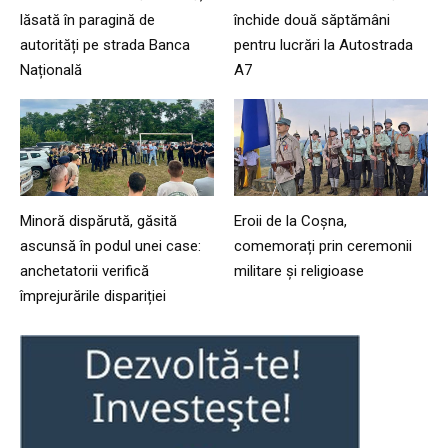
lăsată în paragină de
închide două săptămâni
autorități pe strada Banca
pentru lucrări la Autostrada
Națională
A7
Minoră dispărută, găsită
Eroii de la Coșna,
ascunsă în podul unei case:
comemorați prin ceremonii
anchetatorii verifică
militare și religioase
împrejurările dispariției