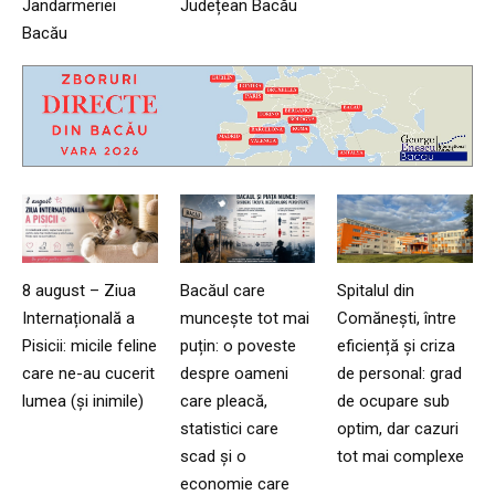
Jandarmeriei
Județean Bacău
Bacău
8 august – Ziua
Bacăul care
Spitalul din
Internațională a
muncește tot mai
Comănești, între
Pisicii: micile feline
puțin: o poveste
eficiență și criza
care ne-au cucerit
despre oameni
de personal: grad
lumea (și inimile)
care pleacă,
de ocupare sub
statistici care
optim, dar cazuri
scad și o
tot mai complexe
economie care