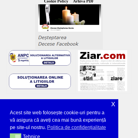
Cookie Policy
Arhiva PDF
x
Acest site web folosește cookie-uri pentru a
vă asigura că aveți cea mai bună experiență
pe site-ul nostru.
Politica de confidențialitate
Tehnice
Tehnice