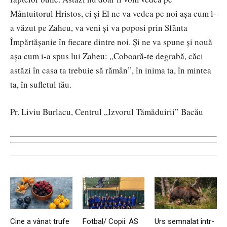
Mântuitorul Hristos, ci şi El ne va vedea pe noi aşa cum l-
a văzut pe Zaheu, va veni și va poposi prin Sfânta
Împărtășanie în fiecare dintre noi. Şi ne va spune şi nouă
aşa cum i-a spus lui Zaheu: „Coboară-te degrabă, căci
astăzi în casa ta trebuie să rămân”, în inima ta, în mintea
ta, în sufletul tău.
Pr. Liviu Burlacu, Centrul „Izvorul Tămăduirii” Bacău
Cine a vânat trufe
Fotbal/ Copii: AS
Urs semnalat într-