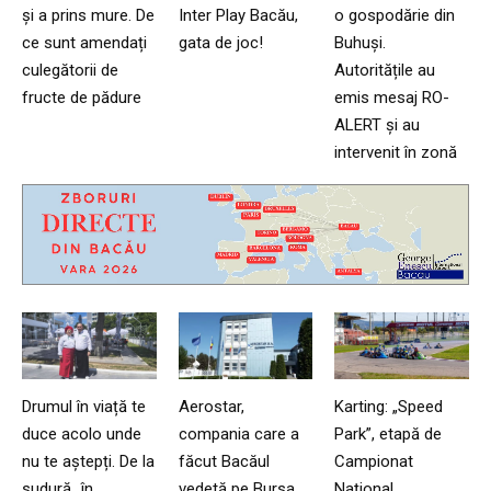
și a prins mure. De
Inter Play Bacău,
o gospodărie din
ce sunt amendați
gata de joc!
Buhuși.
culegătorii de
Autoritățile au
fructe de pădure
emis mesaj RO-
ALERT și au
intervenit în zonă
Drumul în viață te
Aerostar,
Karting: „Speed
duce acolo unde
compania care a
Park”, etapă de
nu te aștepți. De la
făcut Bacăul
Campionat
sudură…în
vedetă pe Bursa
Național