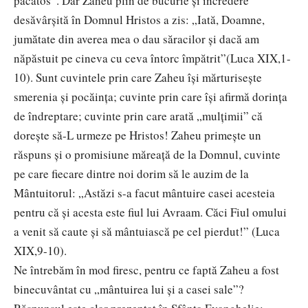
păcătos”. Dar Zaheu plin de bucurie şi încredere
desăvârşită în Domnul Hristos a zis: „Iată, Doamne,
jumătate din averea mea o dau săracilor şi dacă am
năpăstuit pe cineva cu ceva întorc împătrit”(Luca XIX,1-
10). Sunt cuvintele prin care Zaheu își mărturisește
smerenia și pocăința; cuvinte prin care își afirmă dorința
de îndreptare; cuvinte prin care arată „mulțimii” că
dorește să-L urmeze pe Hristos! Zaheu primește un
răspuns și o promisiune măreață de la Domnul, cuvinte
pe care fiecare dintre noi dorim să le auzim de la
Mântuitorul: „Astăzi s-a facut mântuire casei acesteia
pentru că și acesta este fiul lui Avraam. Căci Fiul omului
a venit să caute și să mântuiască pe cel pierdut!” (Luca
XIX,9-10).
Ne întrebăm în mod firesc, pentru ce faptă Zaheu a fost
binecuvântat cu „mântuirea lui și a casei sale”?