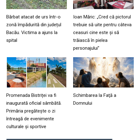
Bărbat atacat de urs într-o
Ioan Măric: „Cred că pictorul
zonă împădurită din județul
trebuie să uite pentru câteva
Bacău. Victima a ajuns la
ceasuri cine este și să
spital
trăiască în pielea
personajului”
Promenada Bistriței va fi
Schimbarea la Faţă a
inaugurată oficial sâmbătă.
Domnului
Primăria pregătește o zi
întreagă de evenimente
culturale și sportive