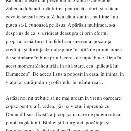
Răspunsul este clar prezentat în Sfânta Evanghelie:
Zaheu a dobândit mântuirea pentru că a dorit și a făcut
ceva în sensul acesta. Zaheu cât a stat în „mulțime” nu
putea să-L cunoască pe Iisus. A părăsit mulțimea, s-a
desprins de ea, s-a ridicat deasupra ei prin efortul
propriu, a mărturisit în felul său smerenia, pocăința,
credința și dorința de îndreptare însoțită de promisiunea
de schimbare în bine prin facerea de fapte bune. Deja în
acest moment Zaheu trăia în altă stare, cea „plăcută lui
Dumnezeu”. De aceea Iisus a poposit în casa, în inima, în
viața lor curățindu-i și oferindu-le mântuirea!…
Astăzi noi nu trebuie să ne mai urcăm în vreun oarecare
copac pentru a-L vedea, găsi și viețui împreună cu
Domnul Iisus. Există alţi copaci în care ne putem ridica:
pomii rugăciunii, Bibliei şi Liturghiei, pocăinţei şi
faptelor bune. Astăzi nu doar îl vom vedea pe