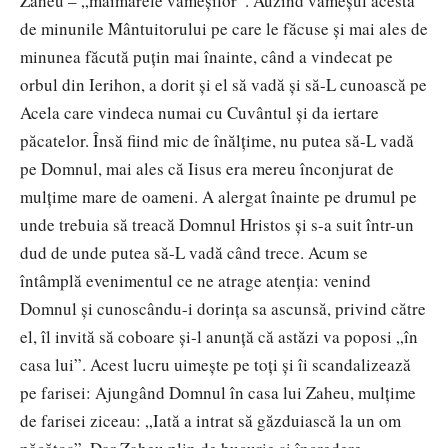
Zaheu – „maimarele vameșilor”. Auzind vameșul acesta
de minunile Mântuitorului pe care le făcuse şi mai ales de
minunea făcută puţin mai înainte, când a vindecat pe
orbul din Ierihon, a dorit şi el să vadă și să-L cunoască pe
Acela care vindeca numai cu Cuvântul şi da iertare
păcatelor. Însă fiind mic de înălțime, nu putea să-L vadă
pe Domnul, mai ales că Iisus era mereu înconjurat de
mulţime mare de oameni. A alergat înainte pe drumul pe
unde trebuia să treacă Domnul Hristos şi s-a suit într-un
dud de unde putea să-L vadă când trece. Acum se
întâmplă evenimentul ce ne atrage atenția: venind
Domnul și cunoscându-i dorința sa ascunsă, privind către
el, îl invită să coboare și-l anunță că astăzi va poposi „în
casa lui”. Acest lucru uimește pe toți și îi scandalizează
pe farisei: Ajungând Domnul în casa lui Zaheu, mulţime
de farisei ziceau: „Iată a intrat să găzduiască la un om