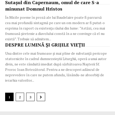
Sutașul din Capernaum, omul de care S-a
minunat Domnul Hristos
În Micile poeme în proză ale lui Baudelaire poate fi parcursă
cea mai profundă sintagmă pe care un om modern ar fi putut-o
exprima în raport cu existența răului din lume: ”Astăzi, cea mai
frumoasă șiretenie a diavolului constă în a ne convinge că el nu
există”. Trebuie să admitem...
DESPRE LUMINĂ ȘI GRIJILE VIEȚII
Una dintre cele mai frumoase și mai pline de substanță pericope
statornicite în cadrul dumnezeieștii Liturghii, operă a unui autor
divin, ne este rânduită imediat după sărbătoarea Nașterii Sf.
Proroc Ioan Botezătorul. Pentru a ne descoperi adâncul de
neprevedere în care ne putem afunda, lăsându-ne absorbiți de
ierarhia valorilor...
1
2
3