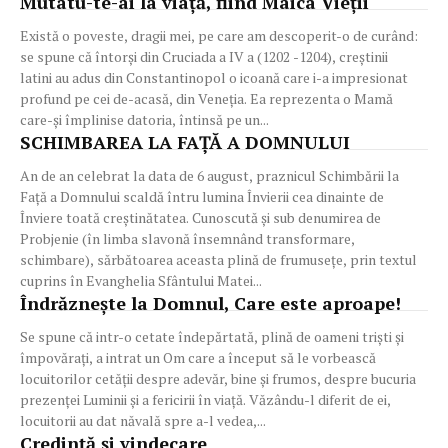
Mutatu-te-ai la viață, fiind Maica Vieții
Există o poveste, dragii mei, pe care am descoperit-o de curând:
se spune că întorși din Cruciada a IV a (1202 -1204), creștinii
latini au adus din Constantinopol o icoană care i-a impresionat
profund pe cei de-acasă, din Veneția. Ea reprezenta o Mamă
care-și împlinise datoria, întinsă pe un...
SCHIMBAREA LA FAȚĂ A DOMNULUI
An de an celebrat la data de 6 august, praznicul Schimbării la
Față a Domnului scaldă întru lumina Învierii cea dinainte de
Înviere toată creștinătatea. Cunoscută și sub denumirea de
Probjenie (în limba slavonă însemnând transformare,
schimbare), sărbătoarea aceasta plină de frumusețe, prin textul
cuprins în Evanghelia Sfântului Matei...
Îndrăzneşte la Domnul, Care este aproape!
Se spune că intr-o cetate îndepărtată, plină de oameni trişti şi
împovăraţi, a intrat un Om care a început să le vorbească
locuitorilor cetăţii despre adevăr, bine şi frumos, despre bucuria
prezenţei Luminii şi a fericirii în viaţă. Văzându-l diferit de ei,
locuitorii au dat năvală spre a-l vedea,...
Credință și vindecare