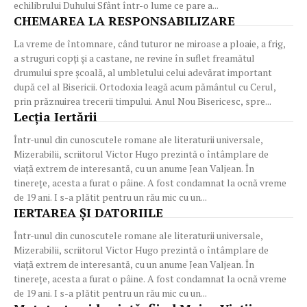
echilibrului Duhului Sfânt într-o lume ce pare a...
CHEMAREA LA RESPONSABILIZARE
La vreme de întomnare, când tuturor ne miroase a ploaie, a frig,
a struguri copți și a castane, ne revine în suflet freamătul
drumului spre școală, al umbletului celui adevărat important
după cel al Bisericii. Ortodoxia leagă acum pământul cu Cerul,
prin prăznuirea trecerii timpului. Anul Nou Bisericesc, spre...
Lecția Iertării
Într-unul din cunoscutele romane ale literaturii universale,
Mizerabilii, scriitorul Victor Hugo prezintă o întâmplare de
viață extrem de interesantă, cu un anume Jean Valjean. În
tinerețe, acesta a furat o pâine. A fost condamnat la ocnă vreme
de 19 ani. I s-a plătit pentru un rău mic cu un...
IERTAREA ȘI DATORIILE
Într-unul din cunoscutele romane ale literaturii universale,
Mizerabilii, scriitorul Victor Hugo prezintă o întâmplare de
viață extrem de interesantă, cu un anume Jean Valjean. În
tinerețe, acesta a furat o pâine. A fost condamnat la ocnă vreme
de 19 ani. I s-a plătit pentru un rău mic cu un...