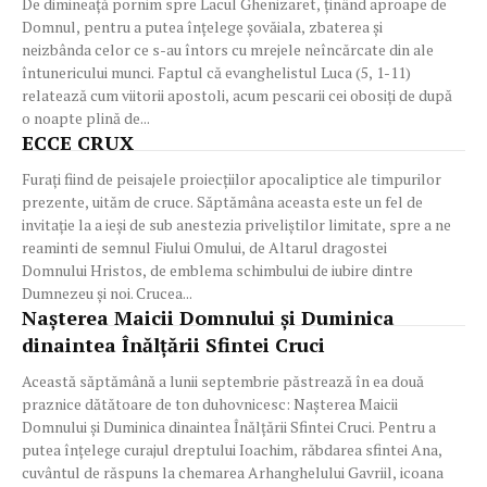
De dimineață pornim spre Lacul Ghenizaret, ținând aproape de
Domnul, pentru a putea înțelege șovăiala, zbaterea și
neizbânda celor ce s-au întors cu mrejele neîncărcate din ale
întunericului munci. Faptul că evanghelistul Luca (5, 1-11)
relatează cum viitorii apostoli, acum pescarii cei obosiți de după
o noapte plină de...
ECCE CRUX
Furați fiind de peisajele proiecțiilor apocaliptice ale timpurilor
prezente, uităm de cruce. Săptămâna aceasta este un fel de
invitație la a ieși de sub anestezia priveliștilor limitate, spre a ne
reaminti de semnul Fiului Omului, de Altarul dragostei
Domnului Hristos, de emblema schimbului de iubire dintre
Dumnezeu și noi. Crucea...
Nașterea Maicii Domnului și Duminica
dinaintea Înălțării Sfintei Cruci
Această săptămână a lunii septembrie păstrează în ea două
praznice dătătoare de ton duhovnicesc: Nașterea Maicii
Domnului și Duminica dinaintea Înălțării Sfintei Cruci. Pentru a
putea înțelege curajul dreptului Ioachim, răbdarea sfintei Ana,
cuvântul de răspuns la chemarea Arhanghelului Gavriil, icoana