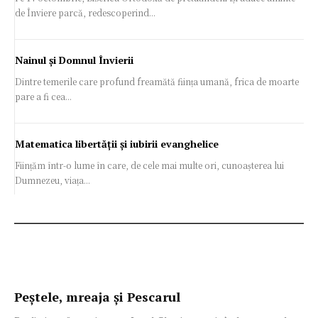
de Înviere parcă, redescoperind...
Nainul și Domnul Învierii
Dintre temerile care profund freamătă ființa umană, frica de moarte
pare a fi cea...
Matematica libertății și iubirii evanghelice
Ființăm într-o lume în care, de cele mai multe ori, cunoașterea lui
Dumnezeu, viața...
Peștele, mreaja și Pescarul