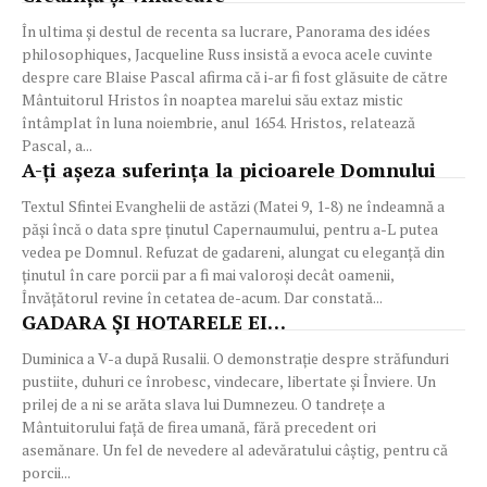
În ultima și destul de recenta sa lucrare, Panorama des idées
philosophiques, Jacqueline Russ insistă a evoca acele cuvinte
despre care Blaise Pascal afirma că i-ar fi fost glăsuite de către
Mântuitorul Hristos în noaptea marelui său extaz mistic
întâmplat în luna noiembrie, anul 1654. Hristos, relatează
Pascal, a...
A-ți așeza suferința la picioarele Domnului
Textul Sfintei Evanghelii de astăzi (Matei 9, 1-8) ne îndeamnă a
păși încă o data spre ținutul Capernaumului, pentru a-L putea
vedea pe Domnul. Refuzat de gadareni, alungat cu eleganță din
ținutul în care porcii par a fi mai valoroși decât oamenii,
Învățătorul revine în cetatea de-acum. Dar constată...
GADARA ȘI HOTARELE EI…
Duminica a V-a după Rusalii. O demonstrație despre străfunduri
pustiite, duhuri ce înrobesc, vindecare, libertate și Înviere. Un
prilej de a ni se arăta slava lui Dumnezeu. O tandrețe a
Mântuitorului față de firea umană, fără precedent ori
asemănare. Un fel de nevedere al adevăratului câștig, pentru că
porcii...