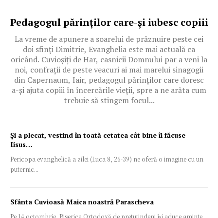
Pedagogul părinților care-și iubesc copiii
La vreme de apunere a soarelui de prăznuire peste cei
doi sfinți Dimitrie, Evanghelia este mai actuală ca
oricând. Cuvioșiți de Har, casnicii Domnului par a veni la
noi, confrații de peste veacuri ai mai marelui sinagogii
din Capernaum, Iair, pedagogul părinților care doresc
a-și ajuta ­copiii în încercările vieții, spre a ne arăta cum
trebuie să stingem focul...
Și a plecat, vestind în toată cetatea cât bine îi făcuse
Iisus…
Pericopa evanghelică a zilei (Luca 8, 26-39) ne oferă o imagine cu un
puternic...
Sfânta Cuvioasă Maica noastră Parascheva
Pe 14 octombrie, Biserica Or­todoxă de pretutindeni își aduce aminte