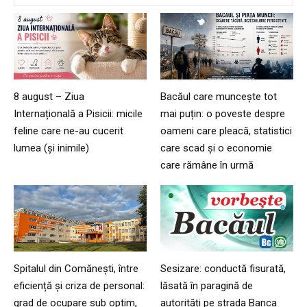
8 august – Ziua
Bacăul care muncește tot
Internațională a Pisicii: micile
mai puțin: o poveste despre
feline care ne-au cucerit
oameni care pleacă, statistici
lumea (și inimile)
care scad și o economie
care rămâne în urmă
Spitalul din Comănești, între
Sesizare: conductă fisurată,
eficiență și criza de personal:
lăsată în paragină de
grad de ocupare sub optim,
autorități pe strada Banca