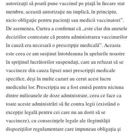
autorizații să poată pune vaccinul pe piață în fiecare stat
membru, această autorizație nu implică, în principiu,
nicio obligație pentru pacienți sau medicii vaccinatori”.
De asemenea, Curtea a confirmat că „este clar din anexele
deciziilor contestate că pentru administrarea vaccinurilor
în cauză era necesară o prescripție medicală”. Aceasta
este ceea ce am susținut întotdeauna în apelurile noastre
în sprijinul lucrătorilor suspendați, care au refuzat să se
vaccineze din cauza lipsei unei prescripții medicale
specifice, deși în multe cazuri au cerut acest lucru
medicului lor. Prescripția nu a fost emisă pentru niciuna
dintre milioanele de doze administrate, ceea ce face ca
toate aceste administrări să fie contra legii (existând o
excepție legală pentru cei care nu au dorit să se
vaccineze), cu consecințele legale ale ilegimității
dispozițiilor regulamentare care impuneau obligația și