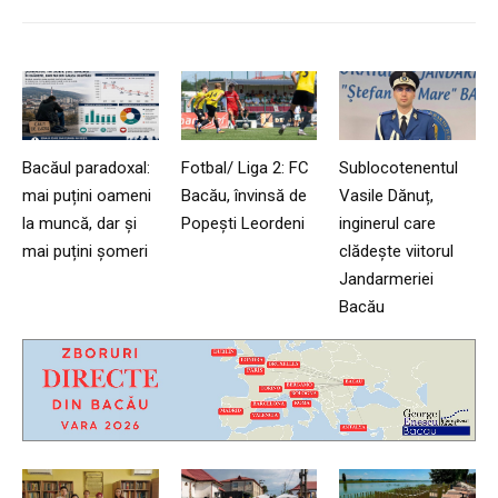
Bacăul paradoxal:
Fotbal/ Liga 2: FC
Sublocotenentul
mai puțini oameni
Bacău, învinsă de
Vasile Dănuț,
la muncă, dar și
Popești Leordeni
inginerul care
mai puțini șomeri
clădește viitorul
Jandarmeriei
Bacău