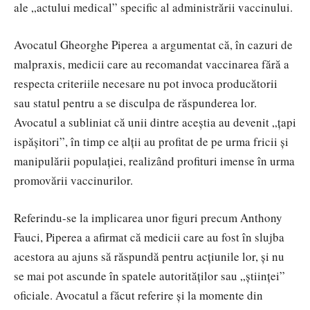
ale „actului medical” specific al administrării vaccinului.
Avocatul Gheorghe Piperea a argumentat că, în cazuri de
malpraxis, medicii care au recomandat vaccinarea fără a
respecta criteriile necesare nu pot invoca producătorii
sau statul pentru a se disculpa de răspunderea lor.
Avocatul a subliniat că unii dintre aceștia au devenit „țapi
ispășitori”, în timp ce alții au profitat de pe urma fricii și
manipulării populației, realizând profituri imense în urma
promovării vaccinurilor.
Referindu-se la implicarea unor figuri precum Anthony
Fauci, Piperea a afirmat că medicii care au fost în slujba
acestora au ajuns să răspundă pentru acțiunile lor, și nu
se mai pot ascunde în spatele autorităților sau „științei”
oficiale. Avocatul a făcut referire și la momente din