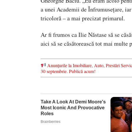
Gheorghe Baciu. „Eu eram acolo pentru
a unei Academii de Înfrumusețare, iar 
tricoloră – a mai precizat primarul.
Ar fi frumos ca Ilie Năstase să se căs
aici să se căsătorească tot mai multe p
Anunțurile la Imobiliare, Auto, Prestări Ser
30 septembrie. Publică acum!