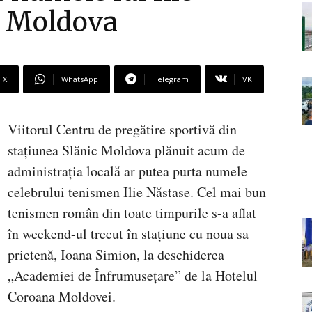
c Moldova
X
WhatsApp
Telegram
VK
Viitorul Centru de pregătire sportivă din
stațiunea Slănic Moldova plănuit acum de
administrația locală ar putea purta numele
celebrului tenismen Ilie Năstase. Cel mai bun
tenismen român din toate timpurile s-a aflat
în weekend-ul trecut în stațiune cu noua sa
prietenă, Ioana Simion, la deschiderea
„Academiei de Înfrumusețare” de la Hotelul
Coroana Moldovei.