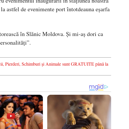
 evenimentul inaugurării în stațiunea noastră
la astfel de evenimente port întotdeauna eșarfa
ătorească în Slănic Moldova. Și mi-aș dori ca
ersonalități”.
vicii, Pierderi, Schimburi și Animale sunt GRATUITE până la