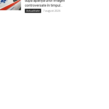
după apariția unor imagini
controversate în timpul...
7 august 2026
Actualitate