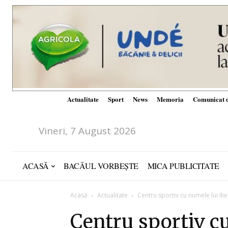
Actualitate
Sport
News
Memoria
Comunicat d
Vineri, 7 August 2026
ACASĂ
BACĂUL VORBEȘTE
MICA PUBLICITATE
Acasă
Actualitate
Centru sportiv cu numele lui Ili
Centru sportiv cu