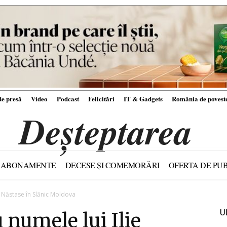
e presă
Video
Podcast
Felicitări
IT & Gadgets
România de povest
Deșteptarea
ABONAMENTE
DECESE ȘI COMEMORĂRI
OFERTA DE PUB
e Năstase în Slănic Moldova
U
 numele lui Ilie