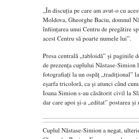
„În discuția pe care am avut-o cu acest
Moldova, Gheorghe Baciu, domnul Năst
înființarea unui Centru de pregătire sp
acest Centru să poarte numele lui”.
Presa centrală „tabloidă” și paginile d
de prezența cuplului Năstase-Simion l
fotografiați la un ospăț „tradițional”
eșarfa tricoloră, ca și atunci când cun
Ioana Simion s-au căsătorit civil la Sl
dar care apoi și-a „editat” postarea și 
Cuplul Năstase-Simion a negat, ulterior