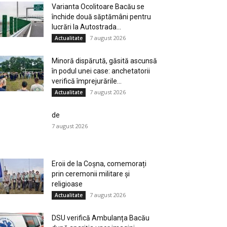
Varianta Ocolitoare Bacău se
închide două săptămâni pentru
lucrări la Autostrada...
7 august 2026
Actualitate
Minoră dispărută, găsită ascunsă
în podul unei case: anchetatorii
verifică împrejurările...
7 august 2026
Actualitate
de
7 august 2026
Eroii de la Coșna, comemorați
prin ceremonii militare și
religioase
7 august 2026
Actualitate
DSU verifică Ambulanța Bacău