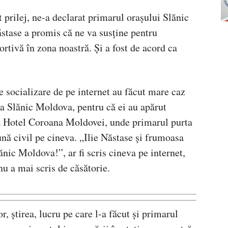
 prilej, ne-a declarat primarul orașului Slănic
ase a promis că ne va susține pentru
ortivă în zona noastră. Și a fost de acord ca
e socializare de pe internet au făcut mare caz
a Slănic Moldova, pentru că ei au apărut
 la Hotel Coroana Moldovei, unde primarul purta
ună civil pe cineva. „Ilie Năstase și frumoasa
ănic Moldova!”, ar fi scris cineva pe internet,
nu a mai scris de căsătorie.
, știrea, lucru pe care l-a făcut și primarul