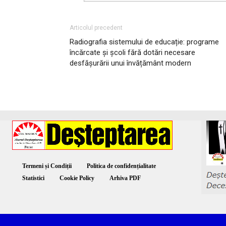
Articolul precedent
Radiografia sistemului de educație: programe
încărcate și școli fără dotări necesare
desfășurării unui învățământ modern
Termeni și Condiții
Politica de confidențialitate
Statistici
Cookie Policy
Arhiva PDF