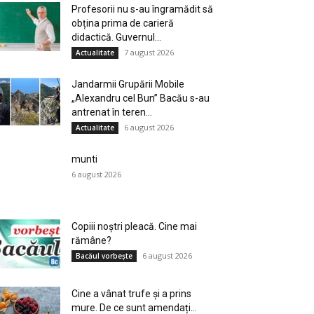
Profesorii nu s-au îngramădit să
obțina prima de carieră
didactică. Guvernul...
7 august 2026
Actualitate
Jandarmii Grupării Mobile
„Alexandru cel Bun” Bacău s-au
antrenat în teren...
6 august 2026
Actualitate
munti
6 august 2026
Copiii noștri pleacă. Cine mai
rămâne?
6 august 2026
Bacăul vorbește
Cine a vânat trufe și a prins
mure. De ce sunt amendați...