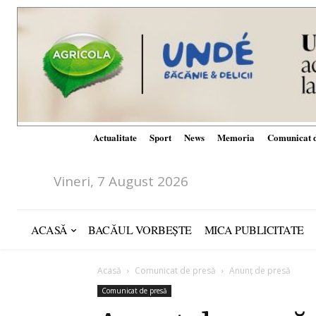
Actualitate
Sport
News
Memoria
Comunicat d
Vineri, 7 August 2026
ACASĂ
BACĂUL VORBEȘTE
MICA PUBLICITATE
Acasă
Comunicat de presă
Anunț de presă
Comunicat de presă