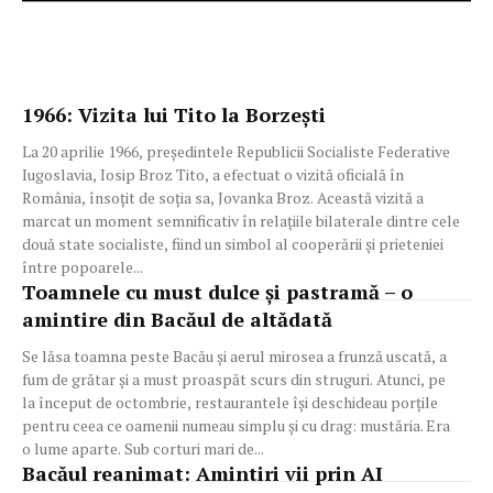
1966: Vizita lui Tito la Borzești
La 20 aprilie 1966, președintele Republicii Socialiste Federative
Iugoslavia, Iosip Broz Tito, a efectuat o vizită oficială în
România, însoțit de soția sa, Jovanka Broz. Această vizită a
marcat un moment semnificativ în relațiile bilaterale dintre cele
două state socialiste, fiind un simbol al cooperării și prieteniei
între popoarele...
Toamnele cu must dulce și pastramă – o
amintire din Bacăul de altădată
Se lăsa toamna peste Bacău și aerul mirosea a frunză uscată, a
fum de grătar și a must proaspăt scurs din struguri. Atunci, pe
la început de octombrie, restaurantele își deschideau porțile
pentru ceea ce oamenii numeau simplu și cu drag: mustăria. Era
o lume aparte. Sub corturi mari de...
Bacăul reanimat: Amintiri vii prin AI