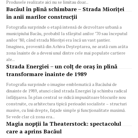
Produsele realizate aici nu se limitau doar...
Bacăul în plină schimbare – Strada Mioriței
în anii marilor construcții
Fotografia surprinde o etapă intensă de dezvoltare urbană a
municipiului Bacău, probabil la sfârșitul anilor ’70 sau începutul
anilor ’80, când strada Mioriței era încă un vast șantier.
Imaginea, provenită din Arhiva Deșteptarea, ne arată cum arăta
zona înainte de a deveni unul dintre cele mai populate cartiere
ale...
Strada Energiei – un colț de oraș în plină
transformare înainte de 1989
Fotografia surprinde o imagine emblematică a Bacăului de
dinainte de 1989, atunci când strada Energiei își schimba radical
înfățișarea. În plan central se ridică impunătoare blocurile nou
construite, cu arhitectura tipică perioadei socialiste – structuri
masive, cu linii drepte, fațade simple și funcționalitate maximă.
Se vede clar că zona era...
Magia nopții la Theaterstock: spectacolul
care a aprins Bacăul