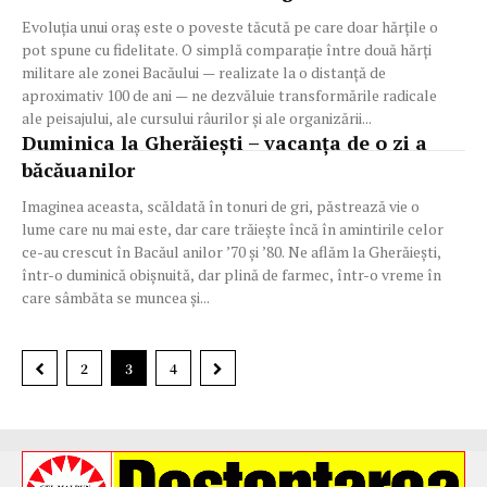
Evoluția unui oraș este o poveste tăcută pe care doar hărțile o
pot spune cu fidelitate. O simplă comparație între două hărți
militare ale zonei Bacăului — realizate la o distanță de
aproximativ 100 de ani — ne dezvăluie transformările radicale
ale peisajului, ale cursului râurilor și ale organizării...
Duminica la Gherăiești – vacanța de o zi a
băcăuanilor
Imaginea aceasta, scăldată în tonuri de gri, păstrează vie o
lume care nu mai este, dar care trăiește încă în amintirile celor
ce-au crescut în Bacăul anilor ’70 și ’80. Ne aflăm la Gherăiești,
într-o duminică obișnuită, dar plină de farmec, într-o vreme în
care sâmbăta se muncea și...
2
3
4