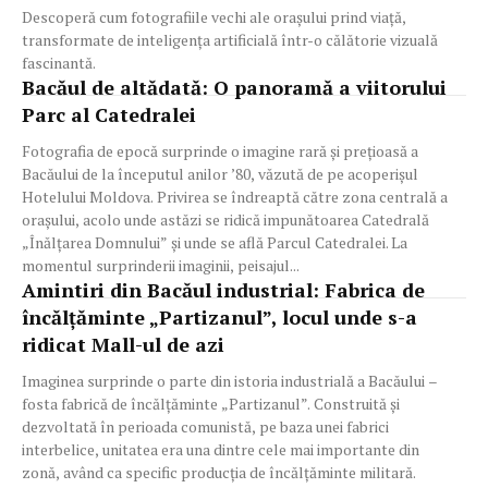
Descoperă cum fotografiile vechi ale orașului prind viață,
transformate de inteligența artificială într-o călătorie vizuală
fascinantă.
Bacăul de altădată: O panoramă a viitorului
Parc al Catedralei
Fotografia de epocă surprinde o imagine rară și prețioasă a
Bacăului de la începutul anilor ’80, văzută de pe acoperișul
Hotelului Moldova. Privirea se îndreaptă către zona centrală a
orașului, acolo unde astăzi se ridică impunătoarea Catedrală
„Înălțarea Domnului” și unde se află Parcul Catedralei. La
momentul surprinderii imaginii, peisajul...
Amintiri din Bacăul industrial: Fabrica de
încălțăminte „Partizanul”, locul unde s-a
ridicat Mall-ul de azi
Imaginea surprinde o parte din istoria industrială a Bacăului –
fosta fabrică de încălțăminte „Partizanul”. Construită și
dezvoltată în perioada comunistă, pe baza unei fabrici
interbelice, unitatea era una dintre cele mai importante din
zonă, având ca specific producția de încălțăminte militară.