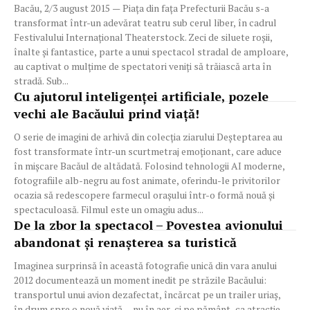
Bacău, 2/3 august 2015 — Piața din fața Prefecturii Bacău s-a
transformat într-un adevărat teatru sub cerul liber, în cadrul
Festivalului Internațional Theaterstock. Zeci de siluete roșii,
înalte și fantastice, parte a unui spectacol stradal de amploare,
au captivat o mulțime de spectatori veniți să trăiască arta în
stradă. Sub...
Cu ajutorul inteligenței artificiale, pozele
vechi ale Bacăului prind viață!
O serie de imagini de arhivă din colecția ziarului Deșteptarea au
fost transformate într-un scurtmetraj emoționant, care aduce
în mișcare Bacăul de altădată. Folosind tehnologii AI moderne,
fotografiile alb-negru au fost animate, oferindu-le privitorilor
ocazia să redescopere farmecul orașului într-o formă nouă și
spectaculoasă. Filmul este un omagiu adus...
De la zbor la spectacol – Povestea avionului
abandonat și renașterea sa turistică
Imaginea surprinsă în această fotografie unică din vara anului
2012 documentează un moment inedit pe străzile Bacăului:
transportul unui avion dezafectat, încărcat pe un trailer uriaș,
în drum spre o nouă viață – nu în aer, ci pe pământ, ca atracție