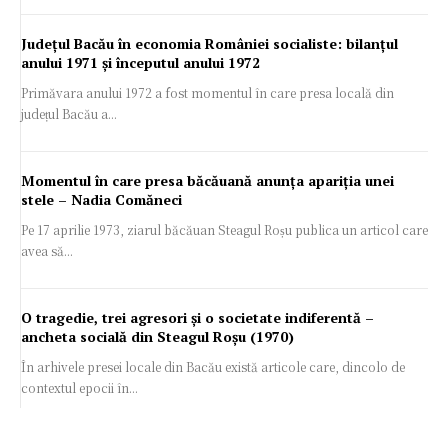
Județul Bacău în economia României socialiste: bilanțul
anului 1971 și începutul anului 1972
Primăvara anului 1972 a fost momentul în care presa locală din
județul Bacău a...
Momentul în care presa băcăuană anunța apariția unei
stele – Nadia Comăneci
Pe 17 aprilie 1973, ziarul băcăuan Steagul Roșu publica un articol care
avea să...
O tragedie, trei agresori și o societate indiferentă –
ancheta socială din Steagul Roșu (1970)
În arhivele presei locale din Bacău există articole care, dincolo de
contextul epocii în...