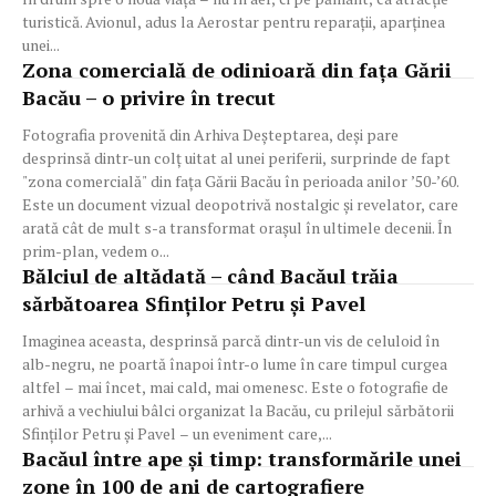
turistică. Avionul, adus la Aerostar pentru reparații, aparținea
unei...
Zona comercială de odinioară din fața Gării
Bacău – o privire în trecut
Fotografia provenită din Arhiva Deșteptarea, deși pare
desprinsă dintr-un colț uitat al unei periferii, surprinde de fapt
"zona comercială" din fața Gării Bacău în perioada anilor ’50-’60.
Este un document vizual deopotrivă nostalgic și revelator, care
arată cât de mult s-a transformat orașul în ultimele decenii. În
prim-plan, vedem o...
Bălciul de altădată – când Bacăul trăia
sărbătoarea Sfinților Petru și Pavel
Imaginea aceasta, desprinsă parcă dintr-un vis de celuloid în
alb-negru, ne poartă înapoi într-o lume în care timpul curgea
altfel – mai încet, mai cald, mai omenesc. Este o fotografie de
arhivă a vechiului bâlci organizat la Bacău, cu prilejul sărbătorii
Sfinților Petru și Pavel – un eveniment care,...
Bacăul între ape și timp: transformările unei
zone în 100 de ani de cartografiere