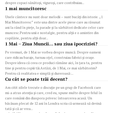
despre copaci sănătoși, viguroși, care contribuiau...
1 mai muncitoresc
Unele cântece nu sunt doar melodii – sunt bucăți din istorie. „1
Mai Muncitoresc” este una dintre acele piese care au răsunat
ani la rând în piețe, la parade și la sărbători dedicate celor care
muncesc.Pentru unii e nostalgie, pentru alții e o amintire din
copilărie, pentru alții doar...
1 Mai – Ziua Muncii… sau ziua ipocriziei?
Pe vremuri, de 1 Mai se vorbea despre muncă. Despre oameni
care ridicau baraje, turnau oțel, construiau fabrici și orașe.
Despre ideea că ceea ce produci rămâne aici, în țara ta, pentru
tine și pentru copiii tăi.Astăzi, de 1 Mai, ce mai sărbătorim?
Pentru că realitatea e simplă și dureroasă:...
Cu cât se poate trăi decent?
Am citit zilele trecute o discuție pe un grup de Facebook care
mi-a atras atenția și care, cred eu, spune multe despre felul în
care românii din diaspora privesc întoarcerea acasă. Un
băcăuan plecat de 12 ani în Londra scria că urmează să devină
tată și că ar vrea...