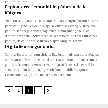
pentru cei care...
Exploatarea lemnului în pădurea de la
Măgura
Vă scriu în legătură cu o situație ciudată și îngrijorătoare care se
petrece în pădurea de la Măgura. Zilnic se extrag bușteni din
pădure, iar aceștia sunt tăiați chiar la marginea șoselei de
diferite persoane. Activitatea se desfășoară pe toată lungimea
pădurii, de când începe urcarea spre Măgura și până...
Digitalizarea gunoiului
Sunt un locuitor al municipiului Bacău și, în ultima perioadă, am
observat o schimbare care mi-a atras atenția: pentru a arunca
gunoiul, în anumite zone trebuie deja să folosești o cartelă de
acces sau chiar o aplicație pe telefonul mobil. Au apărut
tomberoane „digitale”, la care accesul se face...
2
3
4