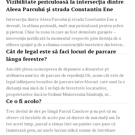
Vizibilitate periculoasă la intersecția dintre
Aleea Parcului și strada Constantin Ene
Intersecția dintre Aleea Parcului și strada Constantin Ene a
devenit, în ultima perioadă, mult mai periculoasă pentru șoferi
și pietoni. Chiar în zona în care au fost demolate garajele –
intervenție justificată la momentul respectiv prin dorința de a
elibera spațiul și de a elimina construcțiile inestetice din beton...
Cât de legal este să faci locuri de parcare
lânga ferestre?
Am citit știrea cu inceperea de depunere a dosarelor pt
atribuirea unui loc de parcare de reședință.Ok, acum cât este de
legal inființarea locurilor de parcare intre blocuri care sunt la o
distanță mai mică de 5 m față de ferestrele locatarilor,
proprietarilor dacă in Ordinul Ministerului Sănătații, nr...
Ce o fi acolo?
Trec destul de des pe lângă Parcul Cancicov și nu pot să nu
observ că lucrările de acolo par să dureze de mai mulți ani. În
tot acest timp, parcul a rămas într-un șantier care pare că
înaintează greu, iar unele lucruri ridică semne de întrebare