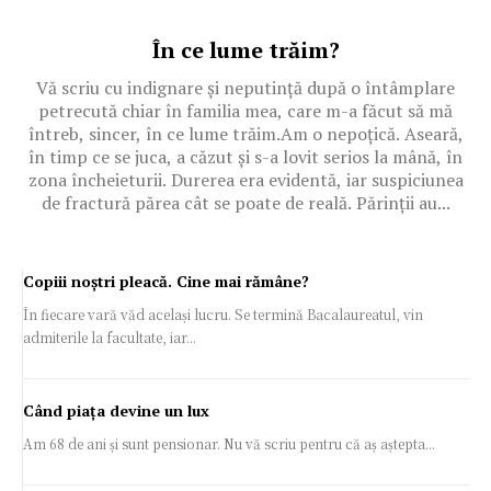
În ce lume trăim?
Vă scriu cu indignare și neputință după o întâmplare
petrecută chiar în familia mea, care m-a făcut să mă
întreb, sincer, în ce lume trăim.Am o nepoțică. Aseară,
în timp ce se juca, a căzut și s-a lovit serios la mână, în
zona încheieturii. Durerea era evidentă, iar suspiciunea
de fractură părea cât se poate de reală. Părinții au...
Copiii noștri pleacă. Cine mai rămâne?
În fiecare vară văd același lucru. Se termină Bacalaureatul, vin
admiterile la facultate, iar...
Când piața devine un lux
Am 68 de ani și sunt pensionar. Nu vă scriu pentru că aș aștepta...