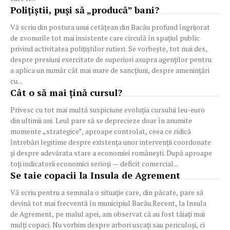
Polițiștii, puși să „producă” bani?
Vă scriu din postura unui cetățean din Bacău profund îngrijorat
de zvonurile tot mai insistente care circulă în spațiul public
privind activitatea polițiștilor rutieri. Se vorbește, tot mai des,
despre presiuni exercitate de superiori asupra agenților pentru
a aplica un număr cât mai mare de sancțiuni, despre amenințări
cu...
Cât o să mai țină cursul?
Privesc cu tot mai multă suspiciune evoluția cursului leu-euro
din ultimii ani. Leul pare să se deprecieze doar în anumite
momente „strategice”, aproape controlat, ceea ce ridică
întrebări legitime despre existența unor intervenții coordonate
și despre adevărata stare a economiei românești. După aproape
toți indicatorii economici serioși — deficit comercial...
Se taie copacii la Insula de Agrement
Vă scriu pentru a semnala o situație care, din păcate, pare să
devină tot mai frecventă în municipiul Bacău.Recent, la Insula
de Agrement, pe malul apei, am observat că au fost tăiați mai
mulți copaci. Nu vorbim despre arbori uscați sau periculoși, ci