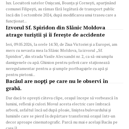
lux. Locuitorii satelor Onișcani, Boanța și Cornești, aparținând
comunei Filipești, au rămas fără legătură de transport public
încă din 1 octombrie 2024, după modificarea unui traseu care a
funcționat...
Izvorul Sf. Spiridon din Slănic Moldova
atrage turiștii și îi ferește de accidente
Ieri, 09.05.2026, la orele 14:30, de Ziua Victoriei și a Europei, am
mers cu nevasta mea la Slănic Moldova, la izvorul „Sf.
Spiridon”, din strada Vasile Alecsandri nr. 2, ca să-mi umplu
damigenele cu apă. Ghinion pentru șoferii care staționează
neregulamentar pentru a-și umple portbagajele cu apă și
pentru pietonii...
Bacăul are nopți pe care nu le observi în
grabă.
Dar dacă te oprești câteva clipe, orașul începe să vorbească în
lumini, reflexii și culori. Movul acesta electric care îmbracă
arborii, asfaltul încă ud după ploaie, liniștea bulevardului și
luminile care se pierd în depărtare transformă orașul într-un
decor aproape cinematografic. Parcă nu mai e același Bacău pe
care îl...