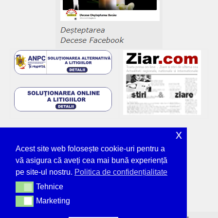
x
Acest site web folosește cookie-uri pentru a
vă asigura că aveți cea mai bună experiență
pe site-ul nostru.
Politica de confidențialitate
Tehnice
Tehnice
Marketing
Marketing
© Deșteptarea - unicul ziar tipărit din Bacău,