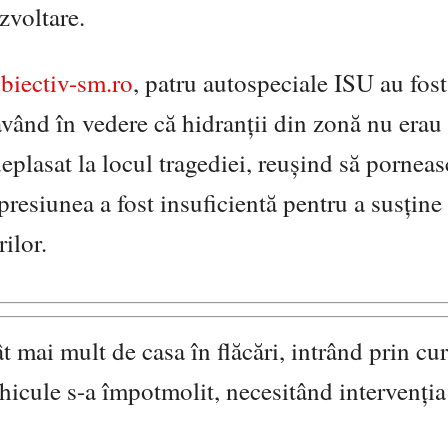
zvoltare.
iectiv-sm.ro
, patru autospeciale ISU au fost
având în vedere că hidranții din zonă nu erau
plasat la locul tragediei, reușind să porneas
presiunea a fost insuficientă pentru a susține
ilor.
t mai mult de casa în flăcări, intrând prin cu
ehicule s-a împotmolit, necesitând intervenți