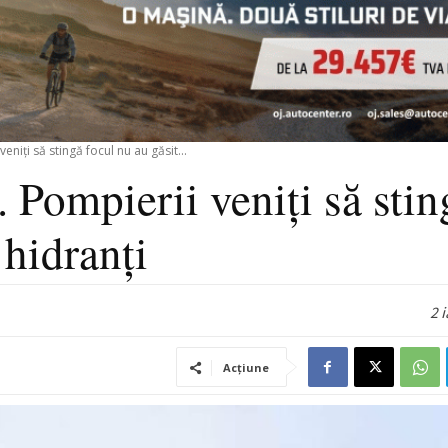
eniți să stingă focul nu au găsit...
. Pompierii veniți să stin
 hidranți
2 
Acțiune