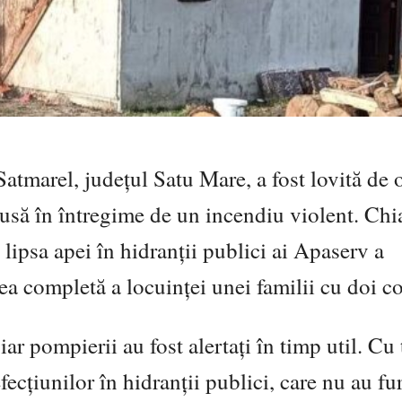
Satmarel, județul Satu Mare, a fost lovită de 
trusă în întregime de un incendiu violent. Chi
 lipsa apei în hidranții publici ai Apaserv a
rea completă a locuinței unei familii cu doi co
iar pompierii au fost alertați în timp util. Cu
efecțiunilor în hidranții publici, care nu au fu