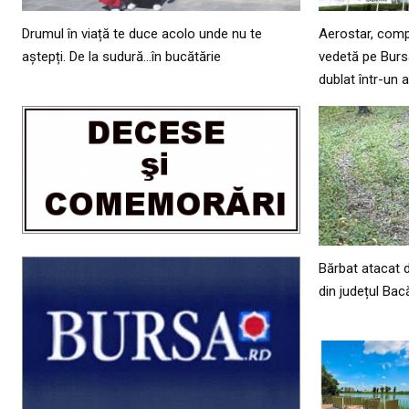
Drumul în viață te duce acolo unde nu te
Aerostar, comp
aștepți. De la sudură…în bucătărie
vedetă pe Bursa
dublat într-un 
Bărbat atacat 
din județul Bac