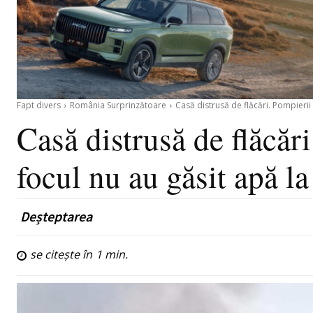
Fapt divers
România Surprinzătoare
Casă distrusă de flăcări. Pompierii v
Casă distrusă de flăcări
focul nu au găsit apă la
Deșteptarea
se citește în
1
min.