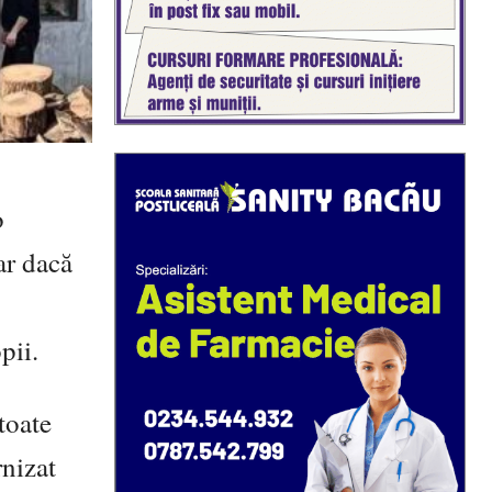
o
ar dacă
pii.
 toate
rnizat