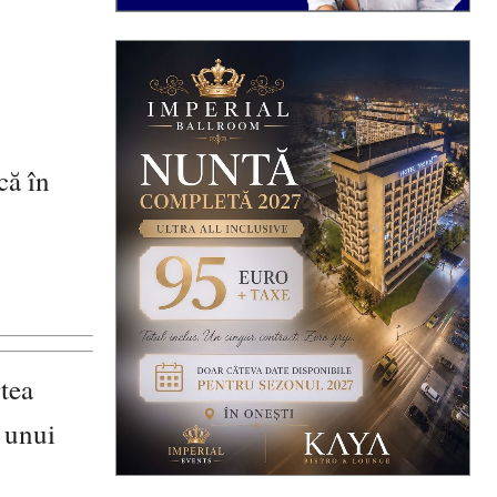
că în
rtea
a unui