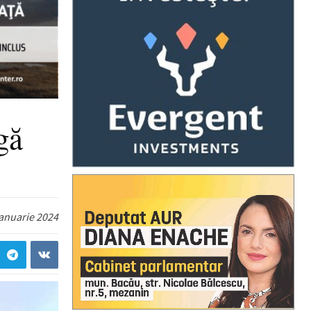
gă
ianuarie 2024