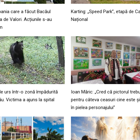
ania care a făcut Bacăul
Karting: „Speed Park”, etapă de 
 de Valori. Acțiunile s-au
Național
an
de urs într-o zonă împădurită
Ioan Măric: „Cred că pictorul trebu
ău. Victima a ajuns la spital
pentru câteva ceasuri cine este și
în pielea personajului”