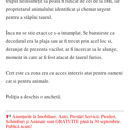
trupul neînsuflețit să poată fi ridicat de cei de la IML iar
proprietarul animalului identificat și chemat urgent
pentru a stăpîni taurul.
Înca nu se stie exact ce s-a intamplat. Se banuieste ca
decedatul era la plaja sau ar fi trecut prin acel loc si,
deranjat de prezenta vacilor, ar fi incercat sa le alunge,
moment in care ar fi fost atacat de taurul furios.
Cert este ca zona era cu acces interzis atat pentru oameni
cat si pentru animale.
Poliția a deschis o anchetă.
Anunțurile la Imobiliare, Auto, Prestări Servicii, Pierderi,
Schimburi și Animale sunt GRATUITE până la 30 septembrie.
Publică acum!