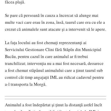
făcea plajă.
Se pare că persoană în cauza a încercat să alunge mai
multe vaci care erau în zona, însă, taurul care era cu ele a
crezut că animalele sunt atacate și a intervenit să le apere.
La fața locului au fost chemați reprezentanți ai
Serviciului Gestionare Cîini fără Stăpîn din Municipiul
Bacău, pentru cazul în care animalul ar fi trebui
tranchilizat; intervenția nu a mai fost necesară, deoarece
a fost chemat stăpânul animalului care a ținut taurul sub
control cât timp angajații IML au ridicat cadavrul pentru
a-l transporta la Morgă.
Animalul a fost îndepărtat și ținut la distanță astfel încît