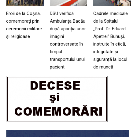
Eroii de la Coșna,
DSU verifică
Cadrele medicale
comemorați prin
Ambulanța Bacău
de la Spitalul
ceremonii militare
după apariția unor
„Prof. Dr. Eduard
și religioase
imagini
Apetrei” Buhuși,
controversate în
instruite în etică,
timpul
integritate și
transportului unui
siguranță la locul
pacient
de muncă