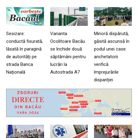
Sesizare:
Varianta
Minoră dispărută,
conductă fisurată,
Ocolitoare Bacău
găsită ascunsă în
lăsată în paragină
se închide două
podul unei case:
de autorități pe
săptămâni pentru
anchetatorii
strada Banca
lucrări la
verifică
Națională
Autostrada A7
împrejurările
dispariției