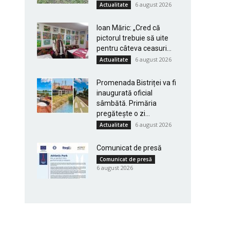
6 august 2026
Actualitate
Ioan Măric: „Cred că
pictorul trebuie să uite
pentru câteva ceasuri...
6 august 2026
Actualitate
Promenada Bistriței va fi
inaugurată oficial
sâmbătă. Primăria
pregătește o zi...
6 august 2026
Actualitate
Comunicat de presă
Comunicat de presă
6 august 2026