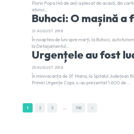
Florin Popa (46 de ani) a plecat de acasă, din cartier
atunci...
Buhoci: O mașină a f
21 AUGUST 2018
În noaptea de luni spre marți, la Buhoci, autoturismu
la Detașamentul...
Urgențele au fost lu
20 AUGUST 2018
În minivacanța de Sf. Maria, la Spitalul Județean 
Primiri Urgențe Copii, s-au prezentat 1.600 de...
1
2
3
...
745