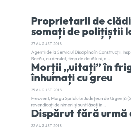
Proprietarii de clădir
somați de polițiștii l
27 AUGUST 2018
Agenții de la Serviciul Disciplina în Construcții, In
Bacău, au derulat, timp de două luni, o...
Morții „uitați” în fr
înhumați cu greu
25 AUGUST 2018
Frecvent, Morga Spitalului Județean de Urgență (SJ
revendicați de nimeni și sunt lăsați în...
Dispărut fără urmă d
22 AUGUST 2018