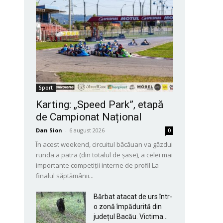
Sport
Karting: „Speed Park”, etapă
de Campionat Național
Dan Sion
-
6 august 2026
0
În acest weekend, circuitul băcăuan va găzdui
runda a patra (din totalul de șase), a celei mai
importante competiții interne de profil La
finalul săptămânii...
Bărbat atacat de urs într-
o zonă împădurită din
județul Bacău. Victima...