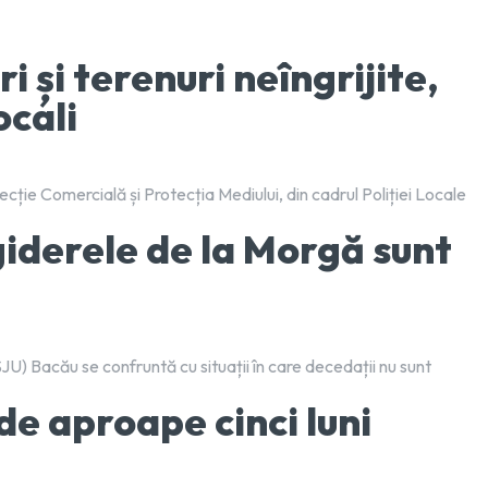
i și terenuri neîngrijite,
ocali
specție Comercială și Protecția Mediului, din cadrul Poliției Locale
igiderele de la Morgă sunt
U) Bacău se confruntă cu situații în care decedații nu sunt
e aproape cinci luni