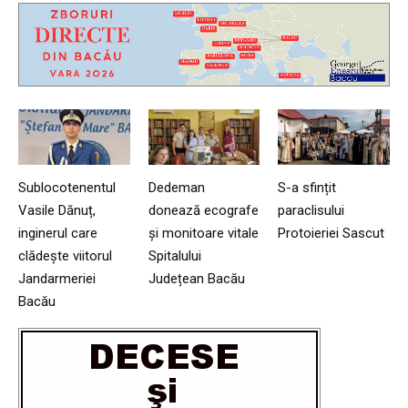
Sublocotenentul
Dedeman
S-a sfințit
Vasile Dănuț,
donează ecografe
paraclisului
inginerul care
și monitoare vitale
Protoieriei Sascut
clădește viitorul
Spitalului
Jandarmeriei
Județean Bacău
Bacău