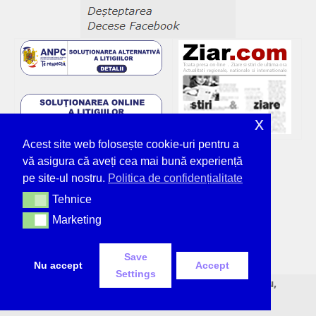
x
Acest site web folosește cookie-uri pentru a
vă asigura că aveți cea mai bună experiență
pe site-ul nostru.
Politica de confidențialitate
Tehnice
Tehnice
Marketing
Marketing
Save
Nu accept
Accept
Settings
© Deșteptarea - unicul ziar tipărit din Bacău,
neîntrerupt, de 36 de ani.