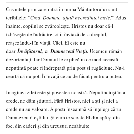
Cuvintele prin care intră în inima Mântuitorului sunt
teribilele: ”
Cred, Doamne, ajută necredinței mele!
” Adus
înainte, copilul se zvârcolește. Hristos nu doar că-l
izbăvește de îndrăcire, ci îl înviază de-a dreptul,
reașezându-l în viață. Căci, El este nu
doar
Învățătorul,
ci
Dumnezeul Vieții.
Ucenicii rămân
dezorientați. Iar Domnul le explică în ce mod această
neputință poate fi îndreptată prin post și rugăciune. Nu-i
ceartă că nu pot. Îi învață ce au de făcut pentru a putea.
Imaginea zilei este și povestea noastră. Neputincioși în a
crede, ne dăm știutori. Fără Hristos, nici a ști și nici a
crede nu au valoare. A posti înseamnă să înțelegi cărui
Dumnezeu îi ești fiu. Și cum te scoate El din apă și din
foc, din căderi și din urcușuri nesăbuite.