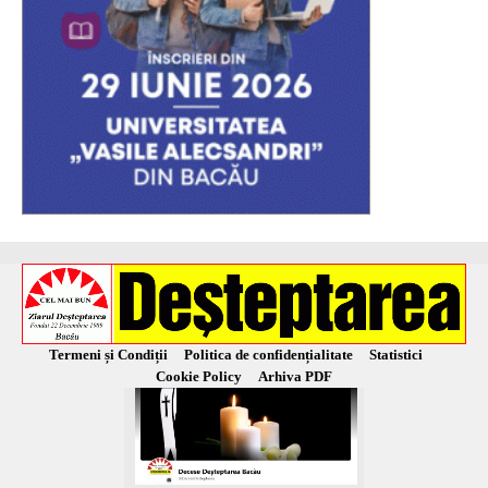
Termeni și Condiții
Politica de confidențialitate
Statistici
Cookie Policy
Arhiva PDF