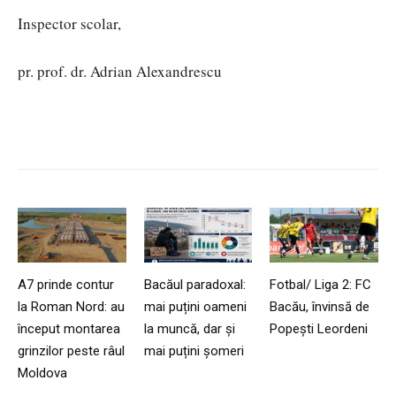
Inspector scolar,
pr. prof. dr. Adrian Alexandrescu
A7 prinde contur
Bacăul paradoxal:
Fotbal/ Liga 2: FC
la Roman Nord: au
mai puțini oameni
Bacău, învinsă de
început montarea
la muncă, dar și
Popești Leordeni
grinzilor peste râul
mai puțini șomeri
Moldova