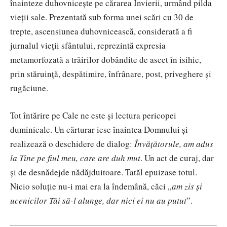
înainteze duhovnicește pe cărarea Învierii, urmând pilda
vieții sale.
Prezentată sub forma unei scări cu 30 de
trepte, ascensiunea duhovnicească,
considerată a fi
jurnalul vieţii sfântului,
reprezintă expresia
metamorfozată a trăirilor dobândite de ascet în isihie,
prin stăruinţă, despătimire, înfrânare, post, priveghere şi
rugăciune.
Tot întărire pe Cale ne este și lectura pericopei
duminicale. Un cărturar iese înaintea Domnului
și
realizează o deschidere de dialog:
Învățătorule, am adus
la Tine pe fiul meu, care are duh mut
. Un act de curaj, dar
și de desnădejde nădăjduitoare. Tatăl epuizase totul.
Nicio soluție nu-i mai era la îndemână, căci „
am zis și
ucenicilor Tăi să-l alunge, dar nici ei nu au putut
”.