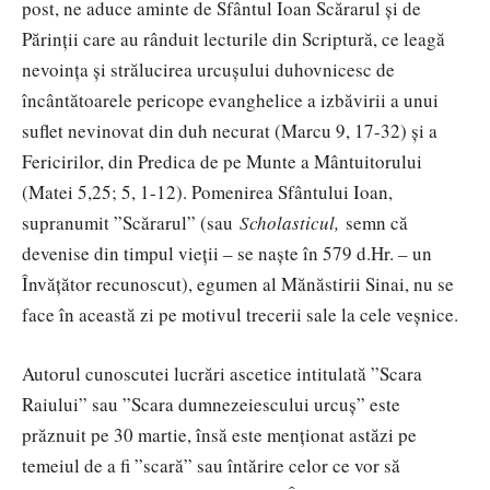
post, ne aduce aminte de Sfântul Ioan Scărarul și de
Părinții care au rânduit lecturile din Scriptură, ce leagă
nevoința și strălucirea urcușului duhovnicesc de
încântătoarele pericope evanghelice a izbăvirii a unui
suflet nevinovat din duh necurat (Marcu 9, 17-32) și a
Fericirilor, din Predica de pe Munte a Mântuitorului
(Matei 5,25; 5, 1-12).
Pomenirea Sfântului Ioan,
supranumit ”Scărarul”
(sau
Scholasticul,
semn că
devenise din timpul vieții – se naște în 579 d.Hr. – un
Învățător recunoscut)
, egumen al Mănăstirii Sinai, nu se
face în această zi pe motivul trecerii sale la cele veșnice.
Autorul cunoscutei lucrări ascetice intitulată ”Scara
Raiului” sau ”Scara dumnezeiescului urcuș” este
prăznuit pe 30 martie, însă este menționat astăzi pe
temeiul de a fi ”scară” sau întărire celor ce vor să