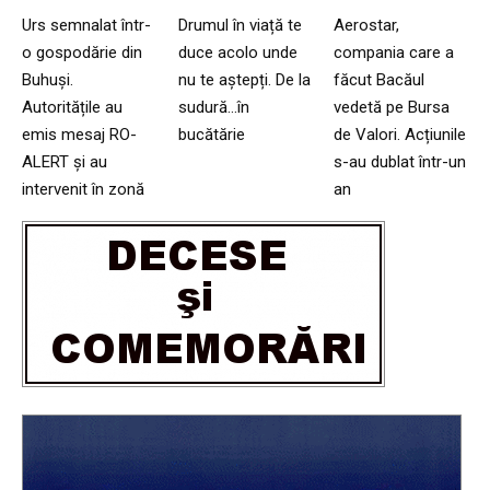
Urs semnalat într-
Drumul în viață te
Aerostar,
o gospodărie din
duce acolo unde
compania care a
Buhuși.
nu te aștepți. De la
făcut Bacăul
Autoritățile au
sudură…în
vedetă pe Bursa
emis mesaj RO-
bucătărie
de Valori. Acțiunile
ALERT și au
s-au dublat într-un
intervenit în zonă
an