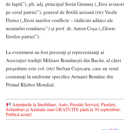
de luptă”), plt. adj. principal Sorin Grumuș („Eroi aviatori
pe cerul patriei”), general de flotilă aeriană (rtr) Vasile
Florea („Eroii marilor conflicte – rădăcini adânci ale
neamului românesc”) și prof. dr. Anton Coșa („Glorie
Eroilor patriei”).
La eveniment au fost prezenți și reprezentanți ai
Asociației tradiții Militare Românești din Bacău, al cărei
președinte este col. (rtr) Stelian Cojocaru, care au venit
costumați în uniforme specifice Armatei Române din
Primul Război Mondial.
Anunțurile la Imobiliare, Auto, Prestări Servicii, Pierderi,
Schimburi și Animale sunt GRATUITE până la 30 septembrie.
Publică acum!