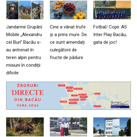
Jandarmii Grupării
Cine a vânat trufe
Fotbal/ Copii: AS
Mobile „Alexandru
și a prins mure. De
Inter Play Bacău,
cel Bun” Bacău s-
ce sunt amendați
gata de joc!
au antrenat în
culegătorii de
teren alpin pentru
fructe de pădure
misiuni în condiții
dificile