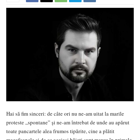
Hai să fim sinceri: de câte ori nu ne-am uitat la marile
proteste „spontane” și ne-am întrebat de unde au apărut
toate pancartele alea frumos tipărite, cine a plătit
megafoanele și de ce aceiași băieți sunt mereu în primele