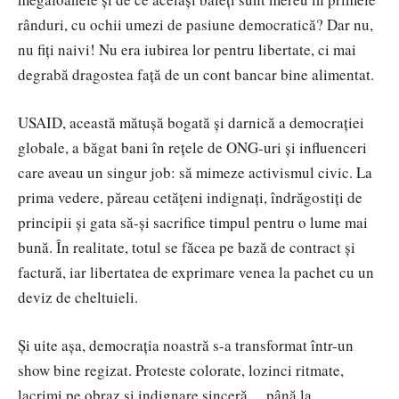
rânduri, cu ochii umezi de pasiune democratică? Dar nu,
nu fiți naivi! Nu era iubirea lor pentru libertate, ci mai
degrabă dragostea față de un cont bancar bine alimentat.
USAID, această mătușă bogată și darnică a democrației
globale, a băgat bani în rețele de ONG-uri și influenceri
care aveau un singur job: să mimeze activismul civic. La
prima vedere, păreau cetățeni indignați, îndrăgostiți de
principii și gata să-și sacrifice timpul pentru o lume mai
bună. În realitate, totul se făcea pe bază de contract și
factură, iar libertatea de exprimare venea la pachet cu un
deviz de cheltuieli.
Și uite așa, democrația noastră s-a transformat într-un
show bine regizat. Proteste colorate, lozinci ritmate,
lacrimi pe obraz și indignare sinceră… până la