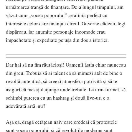
următoarea tranșă de finanțare. De-a lungul timpului, am
văzut cum „vocea poporului” se alinia perfect cu
interesele celor care finanțau circul. Guverne cădeau, legi
dispăreau, iar anumite personaje incomode erau
împachetate și expediate pe ușa din dos a istoriei.
Dar hai să nu fim răutăcioși! Oamenii ăștia chiar munceau
din greu. Trebuia să ai talent ca să mimezi atât de bine o
revoltă autentică, să creezi atmosfera potrivită și să te
asiguri că mesajul ajunge unde trebuie. La urma urmei, să
schimbi puterea cu un hashtag și două live-uri e o
adevărată artă, nu?
Așa că, dragă cetățean naiv care credeai că protestele
sunt vocea poporului și că revoluțiile moderne sunt