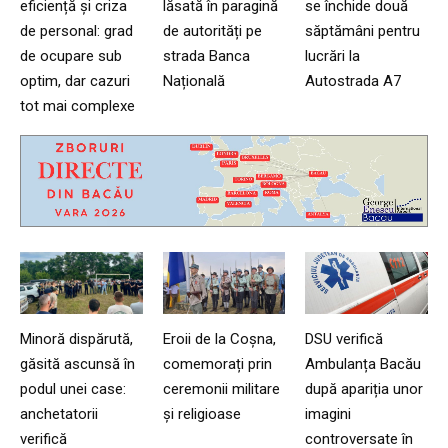
eficiență și criza
lăsată în paragină
se închide două
de personal: grad
de autorități pe
săptămâni pentru
de ocupare sub
strada Banca
lucrări la
optim, dar cazuri
Națională
Autostrada A7
tot mai complexe
Minoră dispărută,
Eroii de la Coșna,
DSU verifică
găsită ascunsă în
comemorați prin
Ambulanța Bacău
podul unei case:
ceremonii militare
după apariția unor
anchetatorii
și religioase
imagini
verifică
controversate în