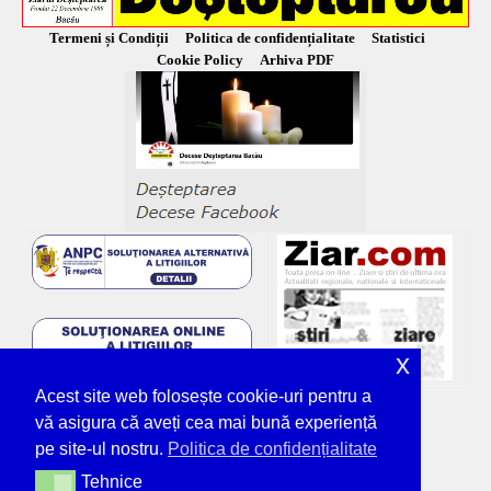
Termeni și Condiții
Politica de confidențialitate
Statistici
Cookie Policy
Arhiva PDF
x
Acest site web folosește cookie-uri pentru a
vă asigura că aveți cea mai bună experiență
pe site-ul nostru.
Politica de confidențialitate
Tehnice
Tehnice