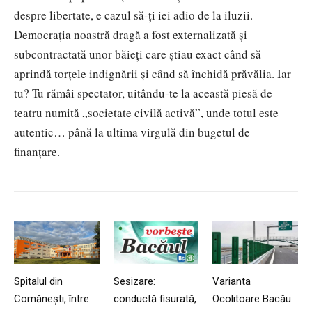
despre libertate, e cazul să-ți iei adio de la iluzii.
Democrația noastră dragă a fost externalizată și
subcontractată unor băieți care știau exact când să
aprindă torțele indignării și când să închidă prăvălia. Iar
tu? Tu rămâi spectator, uitându-te la această piesă de
teatru numită „societate civilă activă”, unde totul este
autentic… până la ultima virgulă din bugetul de
finanțare.
Spitalul din
Sesizare:
Varianta
Comănești, între
conductă fisurată,
Ocolitoare Bacău