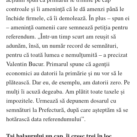
controale și îi amenință că le dă amenzi până le
închide firmele, că îi demolează. În plus – spun ei
– amenință oamenii care semnează petiția pentru
referendum. „Într-un timp scurt am reușit să
adunăm, însă, un număr record de semnături,
pentru că toată lumea e nemulțumită – a precizat
Valentin Bucur. Primarul spune că agenții
economici au datorii la primărie și nu vor să le
plătească. Dar eu, de exemplu, am datorii zero. Pe
mulți îi acuză degeaba. Am plătit toate taxele și
impozitele. Urmează să depunem dosarul cu
semnături la Prefectură, după care așteptăm să se
hotărască data referendumului”.
Tai balaurului un cap, îi cresc trei în loc