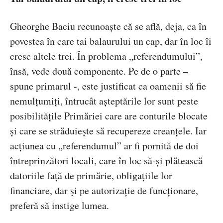
Gheorghe Baciu recunoaște că se află, deja, ca în
povestea în care tai balaurului un cap, dar în loc îi
cresc altele trei. În problema „referendumului”,
însă, vede două componente. Pe de o parte –
spune primarul -, este justificat ca oamenii să fie
nemulțumiți, întrucât așteptările lor sunt peste
posibilitățile Primăriei care are conturile blocate
și care se străduiește să recupereze creanțele. Iar
acțiunea cu „referendumul” ar fi pornită de doi
întreprinzători locali, care în loc să-și plătească
datoriile față de primărie, obligațiile lor
financiare, dar și pe autorizație de funcționare,
preferă să instige lumea.