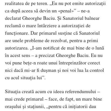
realitatea de pe teren. „Eu nu pot emite autorizații
ca după aceea să devin un «penal»” – ne-a
declarat Gheorghe Baciu. Și Sanatoriul balnear
reclamă o mare întârziere a autorizației de
funcționare. Dar primarul susține că Sanatoriul
are unele probleme de rezolvat, pentru a primi
autorizarea. „I-am notificat de mai bine de o lună
în acest sens – a precizat Gheorghe Baciu. Eu nu
voi pune bețe-n roate unui întreprinzător corect
nici dacă mi-ar fi dușman și noi voi lua la control
cu acul situația lui”.
Situația creată acum cu ideea referendumului –
mai crede primarul – face, de fapt, un mare bine
orașului și stațiunii, „pentru că inițiatorii dau