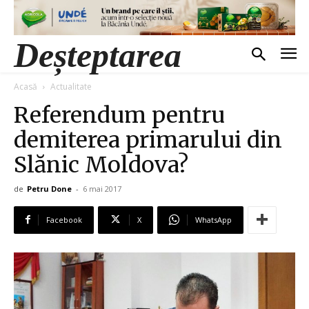
Deșteptarea
Acasă
Actualitate
Referendum pentru
demiterea primarului din
Slănic Moldova?
de
Petru Done
-
6 mai 2017
Facebook
X
WhatsApp