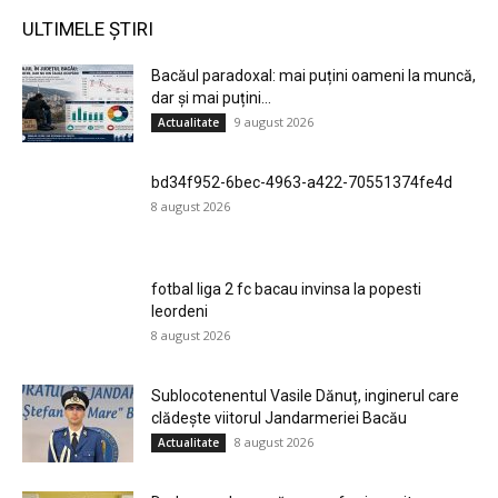
ULTIMELE ȘTIRI
Bacăul paradoxal: mai puțini oameni la muncă,
dar și mai puțini...
9 august 2026
Actualitate
bd34f952-6bec-4963-a422-70551374fe4d
8 august 2026
fotbal liga 2 fc bacau invinsa la popesti
leordeni
8 august 2026
Sublocotenentul Vasile Dănuț, inginerul care
clădește viitorul Jandarmeriei Bacău
8 august 2026
Actualitate