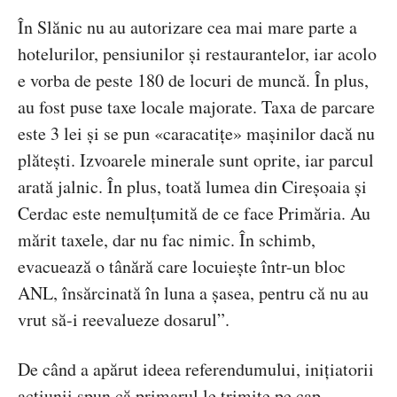
În Slănic nu au autorizare cea mai mare parte a
hotelurilor, pensiunilor și restaurantelor, iar acolo
e vorba de peste 180 de locuri de muncă. În plus,
au fost puse taxe locale majorate. Taxa de parcare
este 3 lei și se pun «caracatițe» mașinilor dacă nu
plătești. Izvoarele minerale sunt oprite, iar parcul
arată jalnic. În plus, toată lumea din Cireșoaia și
Cerdac este nemulțumită de ce face Primăria. Au
mărit taxele, dar nu fac nimic. În schimb,
evacuează o tânără care locuiește într-un bloc
ANL, însărcinată în luna a șasea, pentru că nu au
vrut să-i reevalueze dosarul”.
De când a apărut ideea referendumului, inițiatorii
acțiunii spun că primarul le trimite pe cap