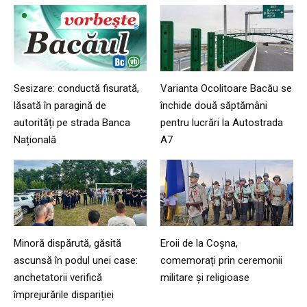
Sesizare: conductă fisurată,
Varianta Ocolitoare Bacău se
lăsată în paragină de
închide două săptămâni
autorități pe strada Banca
pentru lucrări la Autostrada
Națională
A7
Minoră dispărută, găsită
Eroii de la Coșna,
ascunsă în podul unei case:
comemorați prin ceremonii
anchetatorii verifică
militare și religioase
împrejurările dispariției