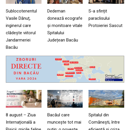
Sublocotenentul
Dedeman
S-a sfințit
Vasile Dănuț,
donează ecografe
paraclisului
inginerul care
și monitoare vitale
Protoieriei Sascut
clădește viitorul
Spitalului
Jandarmeriei
Județean Bacău
Bacău
8 august – Ziua
Bacăul care
Spitalul din
Internațională a
muncește tot mai
Comănești, între
Pisicii: micile feline
puțin: o poveste
eficiență și criza