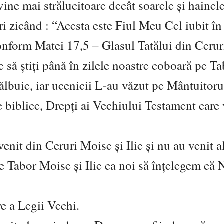
ine mai strălucitoare decât soarele şi hainel
ri zicând : “Acesta este Fiul Meu Cel iubit în
onform Matei 17,5 – Glasul Tatălui din Cerur
e să ştiți până în zilele noastre coboară pe Ta
ălbuie, iar ucenicii L-au văzut pe Mântuitoru
e biblice, Drepți ai Vechiului Testament care
enit din Ceruri Moise şi Ilie şi nu au venit al
e Tabor Moise şi Ilie ca noi să înțelegem că 
re a Legii Vechi.