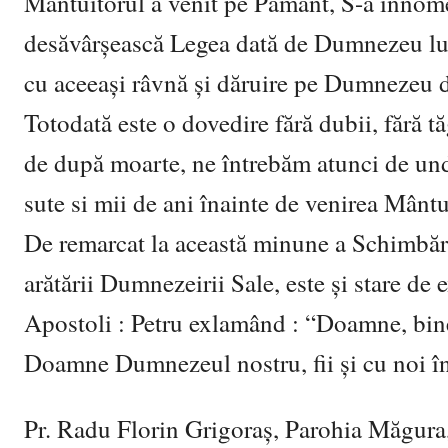
Mântuitorul a venit pe Pământ, S-a înnom
desăvârșească Legea dată de Dumnezeu lui
cu aceeaşi râvnă și dăruire pe Dumnezeu di
Totodată este o dovedire fără dubii, fără tă
de după moarte, ne întrebăm atunci de unde 
sute si mii de ani înainte de venirea Mânt
De remarcat la această minune a Schimbări
arătării Dumnezeirii Sale, este şi stare de e
Apostoli : Petru exlamând : “Doamne, bine 
Doamne Dumnezeul nostru, fii şi cu noi în t
Pr. Radu Florin Grigoraș, Parohia Măgura