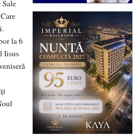
e Sale
 Care
i.
bor la 6
l Iisus
 veniseră
ți
Noul