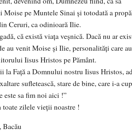
enit, devenind om, Dumnezeu fiind, ca să
 Moise pe Muntele Sinai şi totodată a propă
n Ceruri, ca odinioară Ilie.
gadă, că există viața veşnică. Dacă nu ar exis
au venit Moise şi Ilie, personalități care au 
uitorului Iisus Hristos pe Pământ.
i la Față a Domnului nostru Iisus Hristos, ad
xaltare sufletească, stare de bine, care i-a cu
este sa fim noi aici !”
oate zilele vieții noastre !
, Bacău