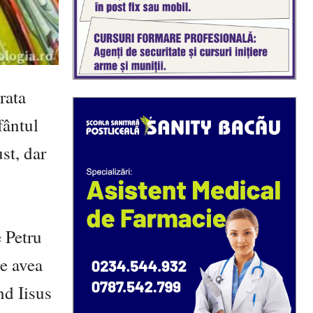
rata
fântul
st, dar
e Petru
re avea
nd Iisus