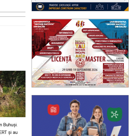
n Buhuși.
ERT și au