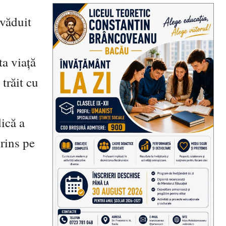
văduit
ta viață
trăit cu
ică a
prins pe