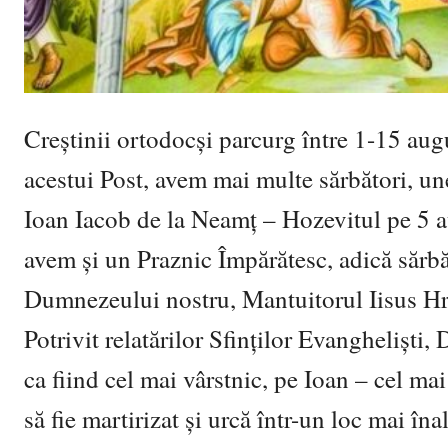
Creştinii ortodocşi parcurg între 1-15 au
acestui Post, avem mai multe sărbători, une
Ioan Iacob de la Neamț – Hozevitul pe 5 au
avem şi un Praznic Împărătesc, adică sărbă
Dumnezeului nostru, Mantuitorul Iisus Hr
Potrivit relatărilor Sfinților Evangheliști,
ca fiind cel mai vârstnic, pe Ioan – cel mai
să fie martirizat şi urcă într-un loc mai în