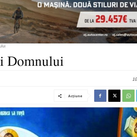
ului
ii Domnului
10
Acțiune