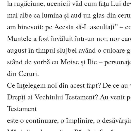
la rugăciune, ucenicii văd cum fața Lui dev
mai albe ca lumina şi aud un glas din ceru
am binevoit; pe Acesta să-L ascultați” – c
Muntele a fost învăluit într-un nor, nor car
august în timpul slujbei având o culoare g
stând de vorbă cu Moise şi Ilie – personaj
din Ceruri.
Ce înțelegem noi din acest fapt? De ce au v
Drepți ai Vechiului Testament? Au venit p
Testament
este o continuare, o împlinire, o desăvârşi