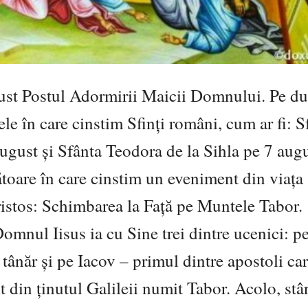
gust Postul Adormirii Maicii Domnului. Pe du
le în care cinstim Sfinți români, cum ar fi: S
gust şi Sfânta Teodora de la Sihla pe 7 augu
toare în care cinstim un eveniment din viața
istos: Schimbarea la Față pe Muntele Tabor.
 Domnul Iisus ia cu Sine trei dintre ucenici: p
 tânăr şi pe Iacov – primul dintre apostoli ca
alt din ținutul Galileii numit Tabor. Acolo, stâ