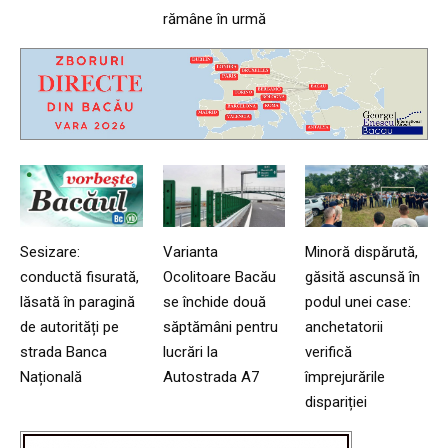
rămâne în urmă
Sesizare:
Varianta
Minoră dispărută,
conductă fisurată,
Ocolitoare Bacău
găsită ascunsă în
lăsată în paragină
se închide două
podul unei case:
de autorități pe
săptămâni pentru
anchetatorii
strada Banca
lucrări la
verifică
Națională
Autostrada A7
împrejurările
dispariției