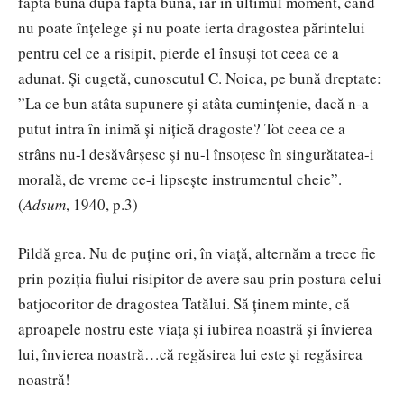
faptă bună după faptă bună, iar în ultimul moment, când
nu poate înțelege și nu poate ierta dragostea părintelui
pentru cel ce a risipit, pierde el însuși tot ceea ce a
adunat. Și cugetă, cunoscutul C. Noica, pe bună dreptate:
”La ce bun atâta supunere și atâta cumințenie, dacă n-a
putut intra în inimă și nițică dragoste? Tot ceea ce a
strâns nu-l desăvârșesc și nu-l însoțesc în singurătatea-i
morală, de vreme ce-i lipsește instrumentul cheie”.
(
Adsum
, 1940, p.3)
Pildă grea. Nu de puține ori, în viață, alternăm a trece fie
prin poziția fiului risipitor de avere sau prin postura celui
batjocoritor de dragostea Tatălui. Să ținem minte, că
aproapele nostru este viața și iubirea noastră și învierea
lui, învierea noastră…că regăsirea lui este și regăsirea
noastră!