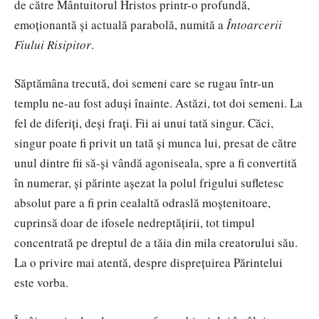
de c
ătre
Mântuitorul Hristos printr-o profundă,
emoționantă și actuală parabolă, numită a
Întoarcerii
Fiului Risipitor
.
Săptămâna trecută, doi semeni care se rugau într-un
templu ne-au fost aduși înainte. Astăzi, tot doi semeni. La
fel de diferiți, deși frați. Fii ai unui tată singur. Căci,
singur poate fi privit un tată și munca lui, presat de către
unul dintre fii să-și vândă agoniseala, spre a fi convertită
în numerar, și părinte așezat la polul frigului sufletesc
absolut pare a fi prin cealaltă odraslă moștenitoare,
cuprinsă doar de ifosele nedreptățirii, tot timpul
concentrată pe dreptul de a tăia din mila creatorului său.
La o privire mai atentă, despre disprețuirea Părintelui
este vorba.