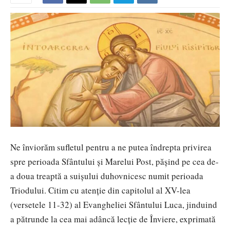
Ne înviorăm sufletul pentru a ne putea îndrepta privirea
spre perioada Sfântului și Marelui Post, pășind pe cea de-
a doua treaptă a suișului duhovnicesc numit perioada
Triodului. Citim cu atenție din capitolul al XV-lea
(versetele 11-32) al Evangheliei Sfântului Luca, jinduind
a pătrunde la cea mai adâncă lecție de Înviere, exprimată