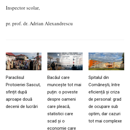
Inspector scolar,
pr. prof. dr. Adrian Alexandrescu
Paraclisul
Bacăul care
Spitalul din
Protoieriei Sascut,
muncește tot mai
Comănești, între
sfințit după
puțin: o poveste
eficiență și criza
aproape două
despre oameni
de personal: grad
decenii de lucrări
care pleacă,
de ocupare sub
statistici care
optim, dar cazuri
scad și o
tot mai complexe
economie care