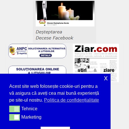
x
Acest site web folosește cookie-uri pentru a
vă asigura că aveți cea mai bună experiență
pe site-ul nostru.
Politica de confidențialitate
Tehnice
Tehnice
Marketing
Marketing