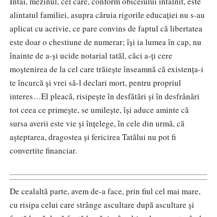
Întâi, mezinul, cel care, conform obiceiului întâlnit, este
alintatul familiei, asupra căruia rigorile educației nu s-au
aplicat cu acrivie, ce pare convins de faptul că libertatea
este doar o chestiune de numerar; își ia lumea în cap, nu
înainte de a-și ucide notarial tatăl, căci a-ți cere
moștenirea de la cel care trăiește înseamnă că existența-i
te încurcă și vrei să-l declari mort, pentru propriul
interes…El pleacă, risipește în desfătări și în desfrânări
tot ceea ce primește, se umilește, își aduce aminte că
sursa averii este vie și înțelege, în cele din urmă, că
așteptarea, dragostea și fericirea Tatălui nu pot fi
convertite financiar.
De cealaltă parte, avem de-a face, prin fiul cel mai mare,
cu risipa celui care strânge ascultare după ascultare și