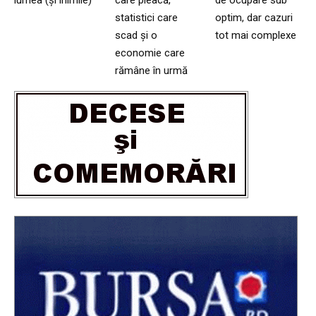
lumea (și inimile)
care pleacă,
de ocupare sub
statistici care
optim, dar cazuri
scad și o
tot mai complexe
economie care
rămâne în urmă