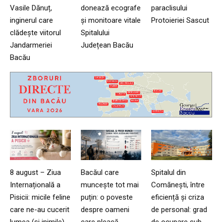
Vasile Dănuț,
donează ecografe
paraclisului
inginerul care
și monitoare vitale
Protoieriei Sascut
clădește viitorul
Spitalului
Jandarmeriei
Județean Bacău
Bacău
8 august – Ziua
Bacăul care
Spitalul din
Internațională a
muncește tot mai
Comănești, între
Pisicii: micile feline
puțin: o poveste
eficiență și criza
care ne-au cucerit
despre oameni
de personal: grad