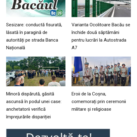
Sesizare: conductă fisurată,
Varianta Ocolitoare Bacău se
lăsată în paragină de
închide două săptămâni
autorități pe strada Banca
pentru lucrări la Autostrada
Națională
A7
Minoră dispărută, găsită
Eroii de la Coșna,
ascunsă în podul unei case:
comemorați prin ceremonii
anchetatorii verifică
militare și religioase
împrejurările dispariției