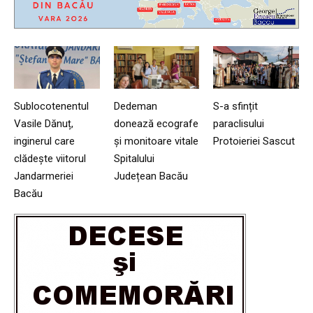
Sublocotenentul
Dedeman
S-a sfințit
Vasile Dănuț,
donează ecografe
paraclisului
inginerul care
și monitoare vitale
Protoieriei Sascut
clădește viitorul
Spitalului
Jandarmeriei
Județean Bacău
Bacău