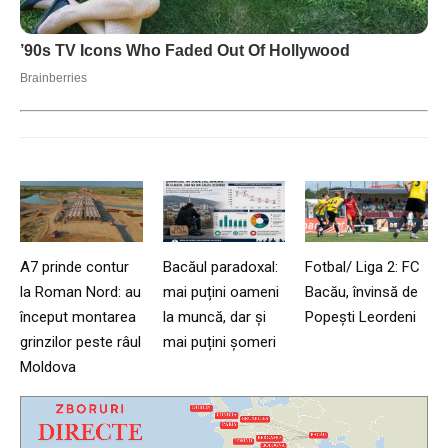
A7 prinde contur
Bacăul paradoxal:
Fotbal/ Liga 2: FC
la Roman Nord: au
mai puțini oameni
Bacău, învinsă de
început montarea
la muncă, dar și
Popești Leordeni
grinzilor peste râul
mai puțini șomeri
Moldova