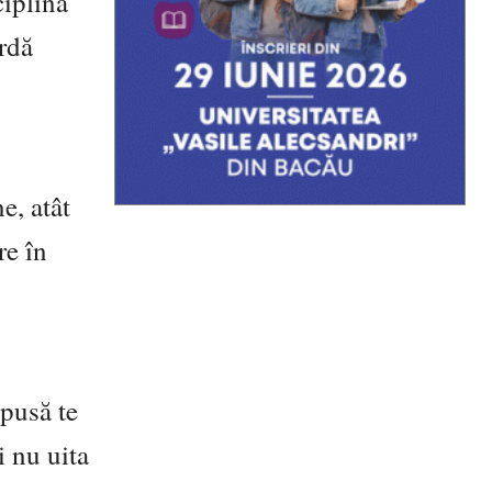
ciplina
ordă
e, atât
re în
epusă te
i nu uita