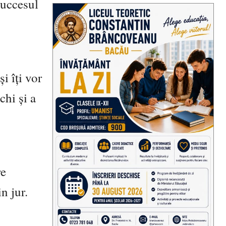
 succesul
și îți vor
chi și a
re
n jur.