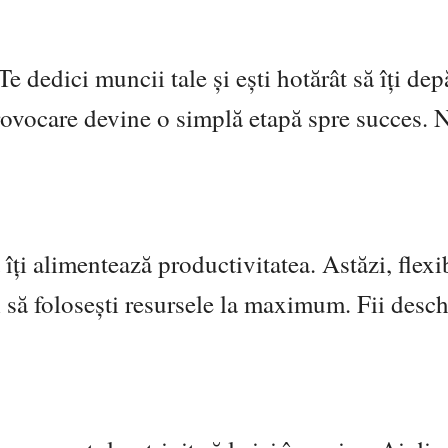
e dedici muncii tale și ești hotărât să îți dep
rovocare devine o simplă etapă spre succes. N
a îți alimentează productivitatea. Astăzi, flexi
i să folosești resursele la maximum. Fii desch