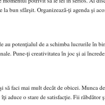
te momentul potrivit să le iei în serios. Ai dis
e la bun sfârșit. Organizează-ți agenda și ac
ale au potențialul de a schimba lucrurile în bin
nale. Pune-ți creativitatea în joc și ai încrede
e și să faci mai mult decât de obicei. Munca d
îți aduce o stare de satisfacție. Fii răbdător ș