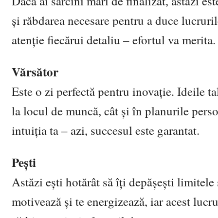
Dacă ai sarcini mari de finalizat, astăzi es
și răbdarea necesare pentru a duce lucruril
atenție fiecărui detaliu – efortul va merita.
Vărsător
Este o zi perfectă pentru inovație. Ideile t
la locul de muncă, cât și în planurile perso
intuiția ta – azi, succesul este garantat.
Pești
Astăzi ești hotărât să îți depășești limitel
motivează și te energizează, iar acest lucru 