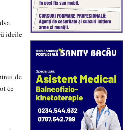
olva
că ideile
minut de
ot ce