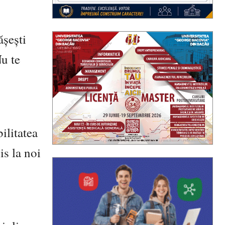
ășești
u te
bilitatea
is la noi