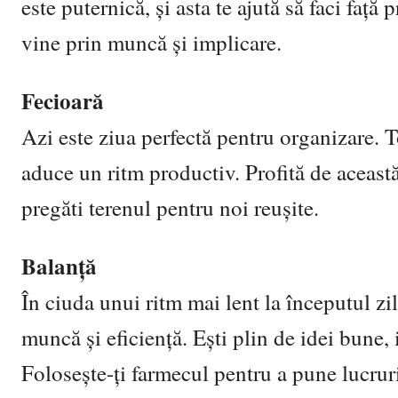
este puternică, și asta te ajută să faci față 
vine prin muncă și implicare.
Fecioară
Azi este ziua perfectă pentru organizare. Toat
aduce un ritm productiv. Profită de această
pregăti terenul pentru noi reușite.
Balanță
În ciuda unui ritm mai lent la începutul zile
muncă și eficiență. Ești plin de idei bune, i
Folosește-ți farmecul pentru a pune lucruri