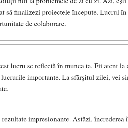
soluții noi la problemele de zi cu zi. Azi, ești
at să finalizezi proiectele începute. Lucrul în
rtunitate de colaborare.
cest lucru se reflectă în munca ta. Fii atent la d
lucrurile importante. La sfârșitul zilei, vei si
ate.
 rezultate impresionante. Astăzi, încrederea î