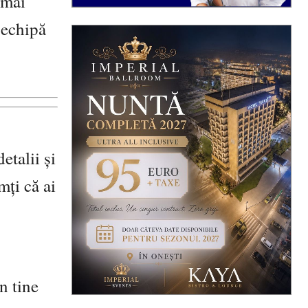
 mai
 echipă
etalii și
mți că ai
n tine