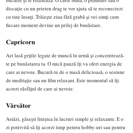
bucurie și te relaxează. O carte bună, o plimbare sau o
discuție cu un prieten drag te vor ajuta să te reconectezi
cu tine însuți. Trăiește ziua fără grabă și vei simți cum
fiecare moment devine un prilej de bunăstare.
Capricorn
Azi lasă grijile legate de muncă în urmă și concentrează-
te pe bunăstarea ta. O mică pauză îți va oferi energia de
care ai nevoie. Bucură-te de o masă delicioasă, o sesiune
de meditație sau un film relaxant. Este momentul să îți
acorzi răsfățul de care ai nevoie.
Vărsător
Astăzi, găsești liniștea în lucruri simple și relaxante. E o
zi potrivită să îți acorzi timp pentru hobby-uri sau pentru