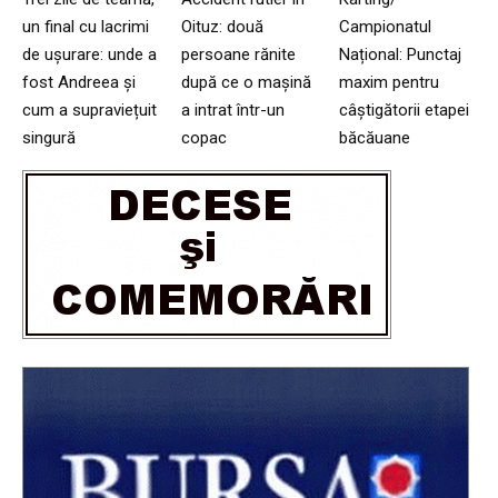
un final cu lacrimi
Oituz: două
Campionatul
de ușurare: unde a
persoane rănite
Național: Punctaj
fost Andreea și
după ce o mașină
maxim pentru
cum a supraviețuit
a intrat într-un
câștigătorii etapei
singură
copac
băcăuane