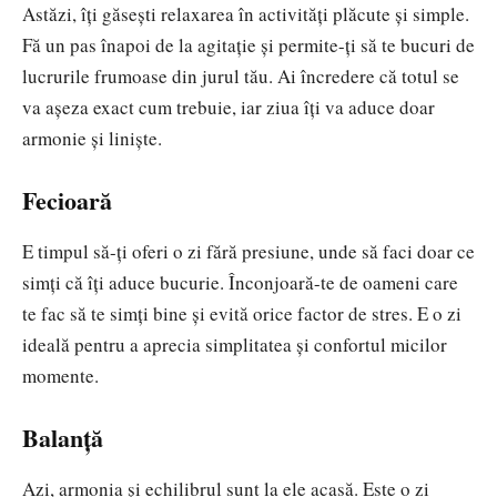
Astăzi, îți găsești relaxarea în activități plăcute și simple.
Fă un pas înapoi de la agitație și permite-ți să te bucuri de
lucrurile frumoase din jurul tău. Ai încredere că totul se
va așeza exact cum trebuie, iar ziua îți va aduce doar
armonie și liniște.
Fecioară
E timpul să-ți oferi o zi fără presiune, unde să faci doar ce
simți că îți aduce bucurie. Înconjoară-te de oameni care
te fac să te simți bine și evită orice factor de stres. E o zi
ideală pentru a aprecia simplitatea și confortul micilor
momente.
Balanță
Azi, armonia și echilibrul sunt la ele acasă. Este o zi