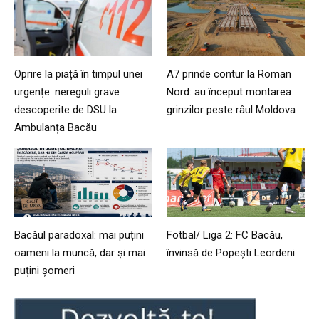
Oprire la piață în timpul unei
A7 prinde contur la Roman
urgențe: nereguli grave
Nord: au început montarea
descoperite de DSU la
grinzilor peste râul Moldova
Ambulanța Bacău
Bacăul paradoxal: mai puțini
Fotbal/ Liga 2: FC Bacău,
oameni la muncă, dar și mai
învinsă de Popești Leordeni
puțini șomeri