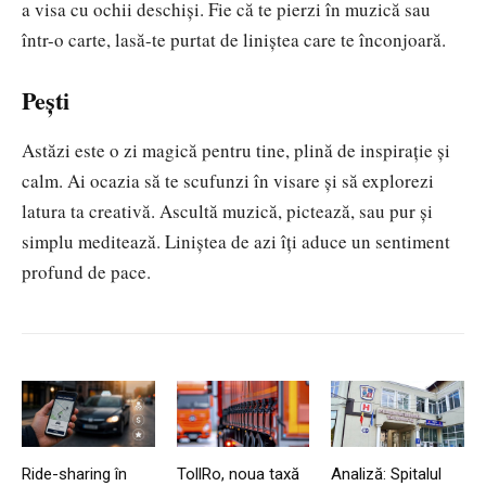
a visa cu ochii deschiși. Fie că te pierzi în muzică sau
într-o carte, lasă-te purtat de liniștea care te înconjoară.
Pești
Astăzi este o zi magică pentru tine, plină de inspirație și
calm. Ai ocazia să te scufunzi în visare și să explorezi
latura ta creativă. Ascultă muzică, pictează, sau pur și
simplu meditează. Liniștea de azi îți aduce un sentiment
profund de pace.
Ride-sharing în
TollRo, noua taxă
Analiză: Spitalul