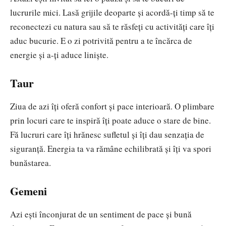
lucrurile mici. Lasă grijile deoparte și acordă-ți timp să te
reconectezi cu natura sau să te răsfeți cu activități care îți
aduc bucurie. E o zi potrivită pentru a te încărca de
energie și a-ți aduce liniște.
Taur
Ziua de azi îți oferă confort și pace interioară. O plimbare
prin locuri care te inspiră îți poate aduce o stare de bine.
Fă lucruri care îți hrănesc sufletul și îți dau senzația de
siguranță. Energia ta va rămâne echilibrată și îți va spori
bunăstarea.
Gemeni
Azi ești înconjurat de un sentiment de pace și bună