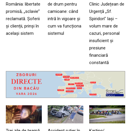
România: libertate
de drum pentru
Clinic Județean de
promisă, „sclavie”
camioane: când
Urgență „Sf.
reclamată. Șoferii
intră în vigoare și
Spiridon” Iași –
și clienții, prinși în
cum va funcționa
volum mare de
același sistem
sistemul
cazuri, personal
insuficient și
presiune
financiară
constantă
Trei zile de teamă,
Accident rutier în
Karting/