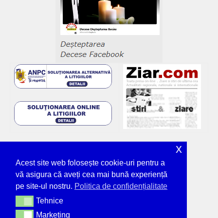
x
Acest site web folosește cookie-uri pentru a
vă asigura că aveți cea mai bună experiență
pe site-ul nostru.
Politica de confidențialitate
Tehnice
Tehnice
Marketing
Marketing