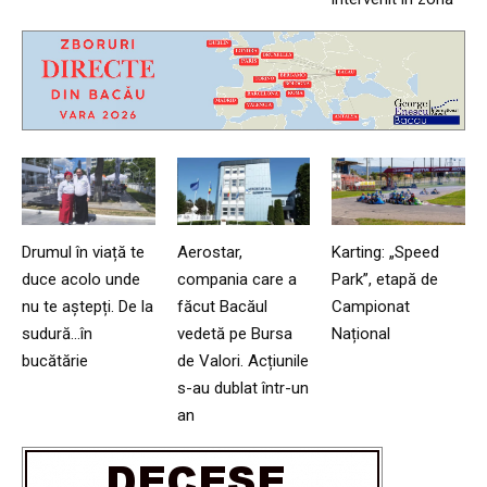
Drumul în viață te
Aerostar,
Karting: „Speed
duce acolo unde
compania care a
Park”, etapă de
nu te aștepți. De la
făcut Bacăul
Campionat
sudură…în
vedetă pe Bursa
Național
bucătărie
de Valori. Acțiunile
s-au dublat într-un
an