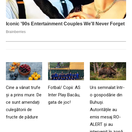
Cine a vânat trufe
Fotbal/ Copii: AS
Urs semnalat într-
și a prins mure. De
Inter Play Bacău,
o gospodărie din
ce sunt amendați
gata de joc!
Buhuși.
culegătorii de
Autoritățile au
fructe de pădure
emis mesaj RO-
ALERT și au
intervenit în zonă