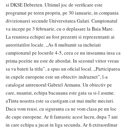
si DKSE Debreten. Ultimul joc de verificare este
programat pe teren propriu, pe 30 ianuarie, in compania
divizionarei secunde Universitatea Galati. Campionatul
va incepe pe 3 februarie, cu o deplasare la Baia Mare.
La reunirea echipei au fost prezenti si reprezentanti ai
autoritatilor locale. „As fi multumit sa incheiati
campionatul pe locurile 4-5, ceea ce nu inseamna insa ca
prima pozitie nu este de abordat. In sezonul viitor vreau
sa va bateti la titlu”, a spus un oficial local. „Participarea
in cupele europene este un obiectiv indraznet”, l-a
catalogat antrenorul Gabriel Armanu. Un obiectiv pe
care, nuantat, echipa bacauana este gata sa si-l asume.
aTinta noastra este sa castigam cat mai multe meciuri.
Daca vom reusi, cu siguranta ca ne vom clasa pe un loc
de cupe europene. Ar fi fantastic acest lucru, dupa 7 ani
in care echipa a jucat in liga secunda. Ar fi extraordinar