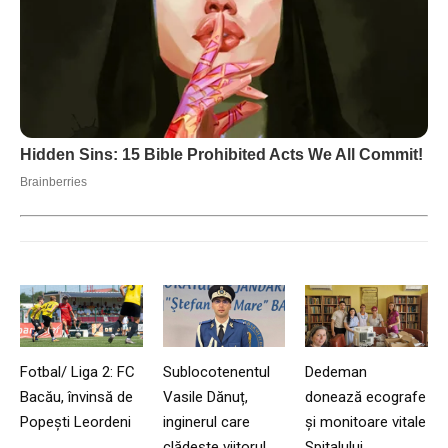
Fotbal/ Liga 2: FC
Sublocotenentul
Dedeman
Bacău, învinsă de
Vasile Dănuț,
donează ecografe
Popești Leordeni
inginerul care
și monitoare vitale
clădește viitorul
Spitalului