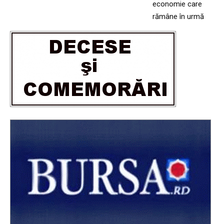
economie care
rămâne în urmă