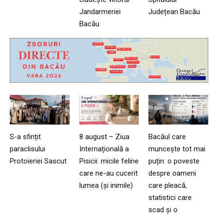
Jandarmeriei
Județean Bacău
Bacău
S-a sfințit
8 august – Ziua
Bacăul care
paraclisului
Internațională a
muncește tot mai
Protoieriei Sascut
Pisicii: micile feline
puțin: o poveste
care ne-au cucerit
despre oameni
lumea (și inimile)
care pleacă,
statistici care
scad și o