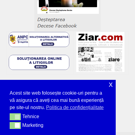
x
Acest site web folosește cookie-uri pentru a
vă asigura că aveți cea mai bună experiență
pe site-ul nostru.
Politica de confidențialitate
Tehnice
Tehnice
Marketing
Marketing