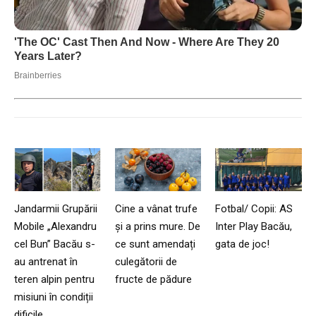
Jandarmii Grupării
Cine a vânat trufe
Fotbal/ Copii: AS
Mobile „Alexandru
și a prins mure. De
Inter Play Bacău,
cel Bun” Bacău s-
ce sunt amendați
gata de joc!
au antrenat în
culegătorii de
teren alpin pentru
fructe de pădure
misiuni în condiții
dificile