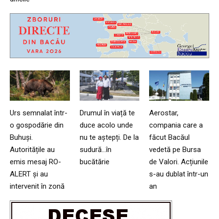
Urs semnalat într-
Drumul în viață te
Aerostar,
o gospodărie din
duce acolo unde
compania care a
Buhuși.
nu te aștepți. De la
făcut Bacăul
Autoritățile au
sudură…în
vedetă pe Bursa
emis mesaj RO-
bucătărie
de Valori. Acțiunile
ALERT și au
s-au dublat într-un
intervenit în zonă
an