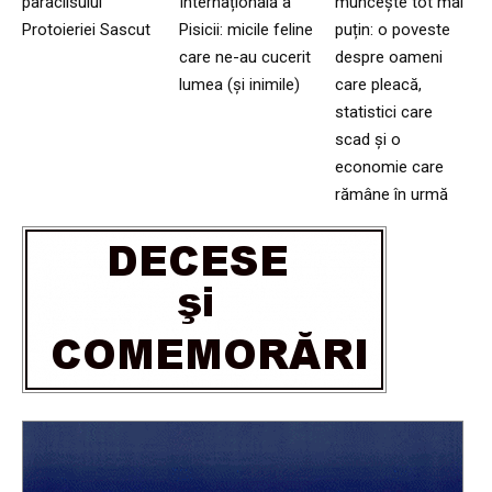
paraclisului
Internațională a
muncește tot mai
Protoieriei Sascut
Pisicii: micile feline
puțin: o poveste
care ne-au cucerit
despre oameni
lumea (și inimile)
care pleacă,
statistici care
scad și o
economie care
rămâne în urmă