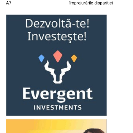
A7
împrejurările dispariției