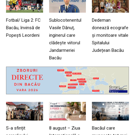
Fotbal/ Liga 2: FC
Sublocotenentul
Dedeman
Bacău, învinsă de
Vasile Dănuț,
donează ecografe
Popești Leordeni
inginerul care
și monitoare vitale
clădește viitorul
Spitalului
Jandarmeriei
Județean Bacău
Bacău
S-a sfințit
8 august – Ziua
Bacăul care