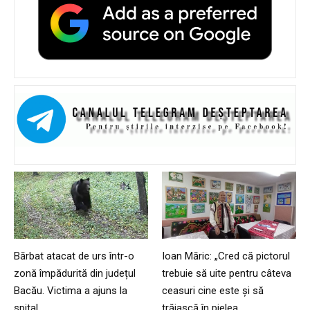
Bărbat atacat de urs într-o
Ioan Măric: „Cred că pictorul
zonă împădurită din județul
trebuie să uite pentru câteva
Bacău. Victima a ajuns la
ceasuri cine este și să
spital
trăiască în pielea