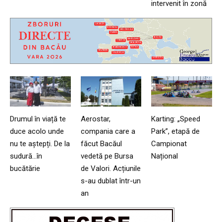
intervenit în zonă
Drumul în viață te
Aerostar,
Karting: „Speed
duce acolo unde
compania care a
Park”, etapă de
nu te aștepți. De la
făcut Bacăul
Campionat
sudură…în
vedetă pe Bursa
Național
bucătărie
de Valori. Acțiunile
s-au dublat într-un
an