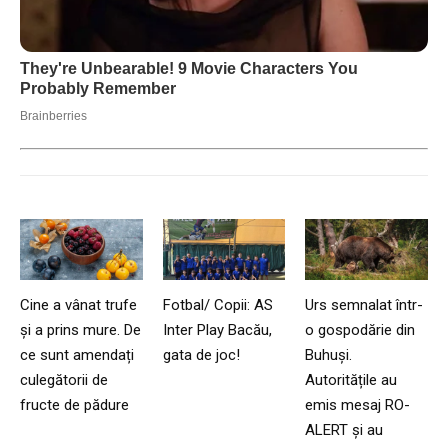
Cine a vânat trufe
Fotbal/ Copii: AS
Urs semnalat într-
și a prins mure. De
Inter Play Bacău,
o gospodărie din
ce sunt amendați
gata de joc!
Buhuși.
culegătorii de
Autoritățile au
fructe de pădure
emis mesaj RO-
ALERT și au