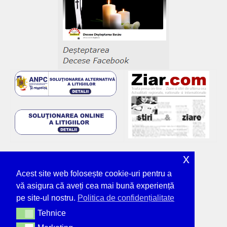
x
Acest site web folosește cookie-uri pentru a
vă asigura că aveți cea mai bună experiență
pe site-ul nostru.
Politica de confidențialitate
Tehnice
Tehnice