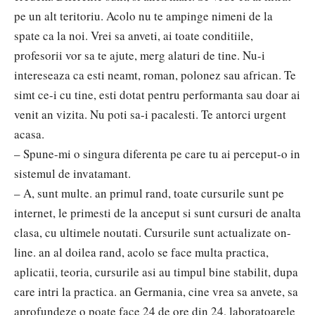
pe un alt teritoriu. Acolo nu te ampinge nimeni de la
spate ca la noi. Vrei sa anveti, ai toate conditiile,
profesorii vor sa te ajute, merg alaturi de tine. Nu-i
intereseaza ca esti neamt, roman, polonez sau african. Te
simt ce-i cu tine, esti dotat pentru performanta sau doar ai
venit an vizita. Nu poti sa-i pacalesti. Te antorci urgent
acasa.
– Spune-mi o singura diferenta pe care tu ai perceput-o in
sistemul de invatamant.
– A, sunt multe. an primul rand, toate cursurile sunt pe
internet, le primesti de la anceput si sunt cursuri de analta
clasa, cu ultimele noutati. Cursurile sunt actualizate on-
line. an al doilea rand, acolo se face multa practica,
aplicatii, teoria, cursurile asi au timpul bine stabilit, dupa
care intri la practica. an Germania, cine vrea sa anvete, sa
aprofundeze o poate face 24 de ore din 24, laboratoarele