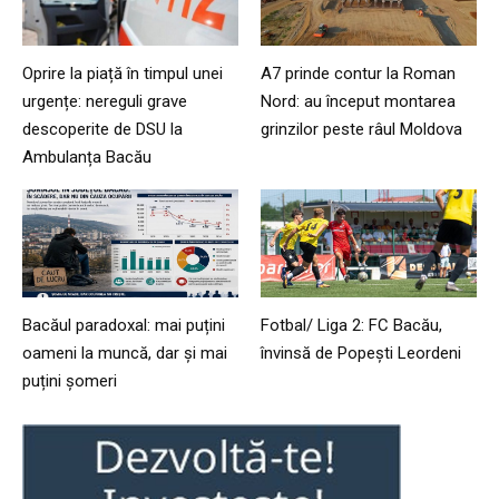
Oprire la piață în timpul unei
A7 prinde contur la Roman
urgențe: nereguli grave
Nord: au început montarea
descoperite de DSU la
grinzilor peste râul Moldova
Ambulanța Bacău
Bacăul paradoxal: mai puțini
Fotbal/ Liga 2: FC Bacău,
oameni la muncă, dar și mai
învinsă de Popești Leordeni
puțini șomeri