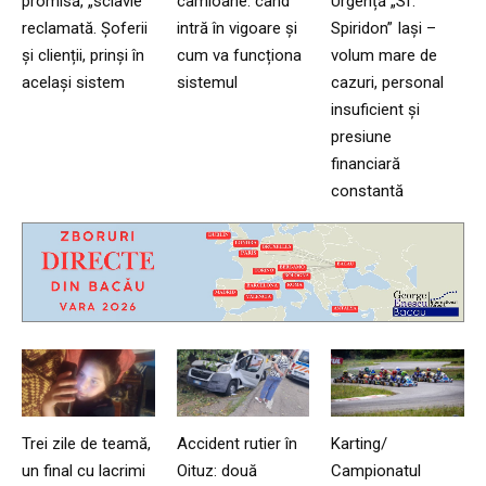
promisă, „sclavie”
camioane: când
Urgență „Sf.
reclamată. Șoferii
intră în vigoare și
Spiridon” Iași –
și clienții, prinși în
cum va funcționa
volum mare de
același sistem
sistemul
cazuri, personal
insuficient și
presiune
financiară
constantă
Trei zile de teamă,
Accident rutier în
Karting/
un final cu lacrimi
Oituz: două
Campionatul