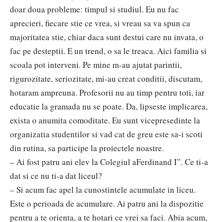
doar doua probleme: timpul si studiul. Eu nu fac
aprecieri, fiecare stie ce vrea, si vreau sa va spun ca
majoritatea stie, chiar daca sunt destui care nu invata, o
fac pe desteptii. E un trend, o sa le treaca. Aici familia si
scoala pot interveni. Pe mine m-au ajutat parintii,
rigurozitate, seriozitate, mi-au creat conditii, discutam,
hotaram ampreuna. Profesorii nu au timp pentru toti, iar
educatie la gramada nu se poate. Da, lipseste implicarea,
exista o anumita comoditate. Eu sunt vicepresedinte la
organizatia studentilor si vad cat de greu este sa-i scoti
din rutina, sa participe la proiectele noastre.
– Ai fost patru ani elev la Colegiul aFerdinand I”. Ce ti-a
dat si ce nu ti-a dat liceul?
– Si acum fac apel la cunostintele acumulate in liceu.
Este o perioada de acumulare. Ai patru ani la dispozitie
pentru a te orienta, a te hotari ce vrei sa faci. Abia acum,