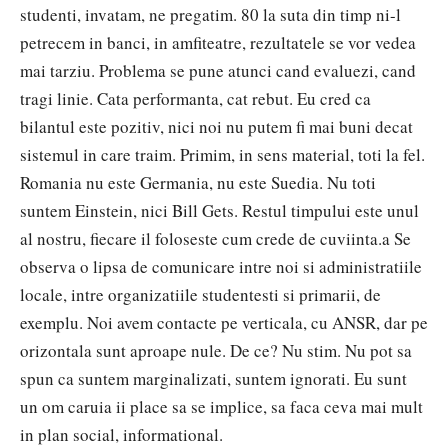
studenti, invatam, ne pregatim. 80 la suta din timp ni-l
petrecem in banci, in amfiteatre, rezultatele se vor vedea
mai tarziu. Problema se pune atunci cand evaluezi, cand
tragi linie. Cata performanta, cat rebut. Eu cred ca
bilantul este pozitiv, nici noi nu putem fi mai buni decat
sistemul in care traim. Primim, in sens material, toti la fel.
Romania nu este Germania, nu este Suedia. Nu toti
suntem Einstein, nici Bill Gets. Restul timpului este unul
al nostru, fiecare il foloseste cum crede de cuviinta.a Se
observa o lipsa de comunicare intre noi si administratiile
locale, intre organizatiile studentesti si primarii, de
exemplu. Noi avem contacte pe verticala, cu ANSR, dar pe
orizontala sunt aproape nule. De ce? Nu stim. Nu pot sa
spun ca suntem marginalizati, suntem ignorati. Eu sunt
un om caruia ii place sa se implice, sa faca ceva mai mult
in plan social, informational.