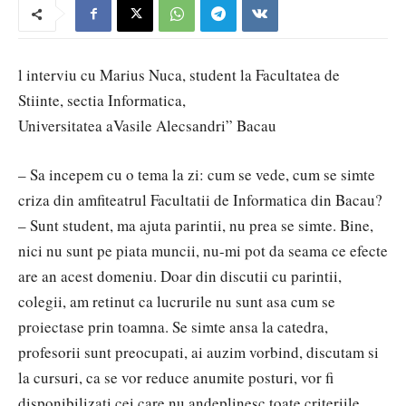
l interviu cu Marius Nuca, student la Facultatea de
Stiinte, sectia Informatica,
Universitatea aVasile Alecsandri” Bacau
– Sa incepem cu o tema la zi: cum se vede, cum se simte
criza din amfiteatrul Facultatii de Informatica din Bacau?
– Sunt student, ma ajuta parintii, nu prea se simte. Bine,
nici nu sunt pe piata muncii, nu-mi pot da seama ce efecte
are an acest domeniu. Doar din discutii cu parintii,
colegii, am retinut ca lucrurile nu sunt asa cum se
proiectase prin toamna. Se simte ansa la catedra,
profesorii sunt preocupati, ai auzim vorbind, discutam si
la cursuri, ca se vor reduce anumite posturi, vor fi
disponibilizati cei care nu andeplinesc toate criteriile.