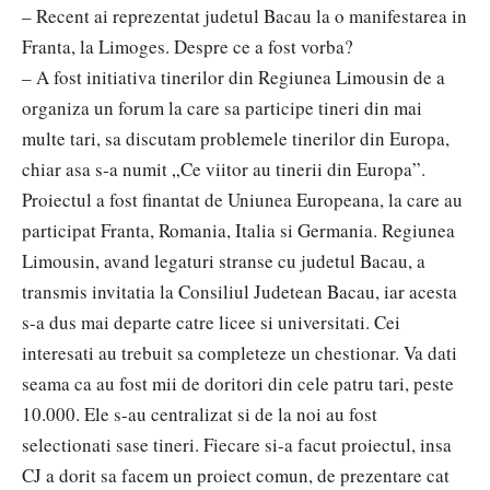
– Recent ai reprezentat judetul Bacau la o manifestarea in
Franta, la Limoges. Despre ce a fost vorba?
– A fost initiativa tinerilor din Regiunea Limousin de a
organiza un forum la care sa participe tineri din mai
multe tari, sa discutam problemele tinerilor din Europa,
chiar asa s-a numit „Ce viitor au tinerii din Europa”.
Proiectul a fost finantat de Uniunea Europeana, la care au
participat Franta, Romania, Italia si Germania. Regiunea
Limousin, avand legaturi stranse cu judetul Bacau, a
transmis invitatia la Consiliul Judetean Bacau, iar acesta
s-a dus mai departe catre licee si universitati. Cei
interesati au trebuit sa completeze un chestionar. Va dati
seama ca au fost mii de doritori din cele patru tari, peste
10.000. Ele s-au centralizat si de la noi au fost
selectionati sase tineri. Fiecare si-a facut proiectul, insa
CJ a dorit sa facem un proiect comun, de prezentare cat