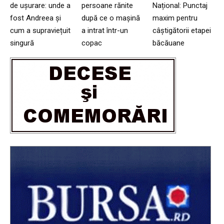
de ușurare: unde a
persoane rănite
Național: Punctaj
fost Andreea și
după ce o mașină
maxim pentru
cum a supraviețuit
a intrat într-un
câștigătorii etapei
singură
copac
băcăuane