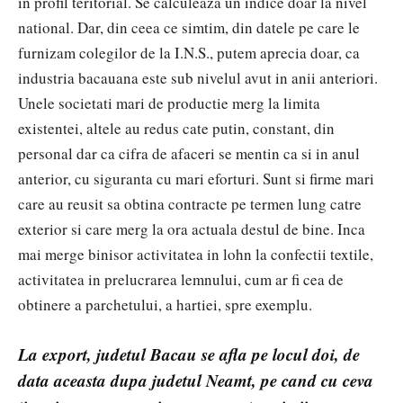
in profil teritorial. Se calculeaza un indice doar la nivel
national. Dar, din ceea ce simtim, din datele pe care le
furnizam colegilor de la I.N.S., putem aprecia doar, ca
industria bacauana este sub nivelul avut in anii anteriori.
Unele societati mari de productie merg la limita
existentei, altele au redus cate putin, constant, din
personal dar ca cifra de afaceri se mentin ca si in anul
anterior, cu siguranta cu mari eforturi. Sunt si firme mari
care au reusit sa obtina contracte pe termen lung catre
exterior si care merg la ora actuala destul de bine. Inca
mai merge binisor activitatea in lohn la confectii textile,
activitatea in prelucrarea lemnului, cum ar fi cea de
obtinere a parchetului, a hartiei, spre exemplu.
La export, judetul Bacau se afla pe locul doi, de
data aceasta dupa judetul Neamt, pe cand cu ceva