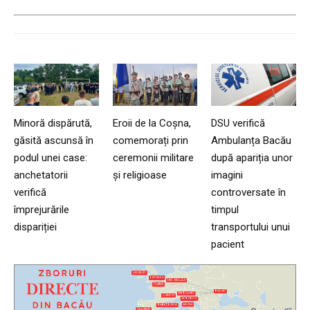
Minoră dispărută,
Eroii de la Coșna,
DSU verifică
găsită ascunsă în
comemorați prin
Ambulanța Bacău
podul unei case:
ceremonii militare
după apariția unor
anchetatorii
și religioase
imagini
verifică
controversate în
împrejurările
timpul
dispariției
transportului unui
pacient