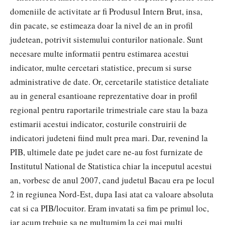
domeniile de activitate ar fi Produsul Intern Brut, insa,
din pacate, se estimeaza doar la nivel de an in profil
judetean, potrivit sistemului conturilor nationale. Sunt
necesare multe informatii pentru estimarea acestui
indicator, multe cercetari statistice, precum si surse
administrative de date. Or, cercetarile statistice detaliate
au in general esantioane reprezentative doar in profil
regional pentru raportarile trimestriale care stau la baza
estimarii acestui indicator, costurile construirii de
indicatori judeteni fiind mult prea mari. Dar, revenind la
PIB, ultimele date pe judet care ne-au fost furnizate de
Institutul National de Statistica chiar la inceputul acestui
an, vorbesc de anul 2007, cand judetul Bacau era pe locul
2 in regiunea Nord-Est, dupa Iasi atat ca valoare absoluta
cat si ca PIB/locuitor. Eram invatati sa fim pe primul loc,
iar acum trebuie sa ne multumim la cei mai multi