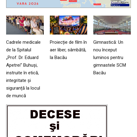
Cadrele medicale
Proiecție de film în
Gimnastică: Un
de la Spitalul
aer liber, sâmbătă,
nou început
„Prof. Dr. Eduard
la Bacău
luminos pentru
Apetrei” Buhuși,
gimnastele SCM
instruite în etică,
Bacău
integritate și
siguranță la locul
de muncă