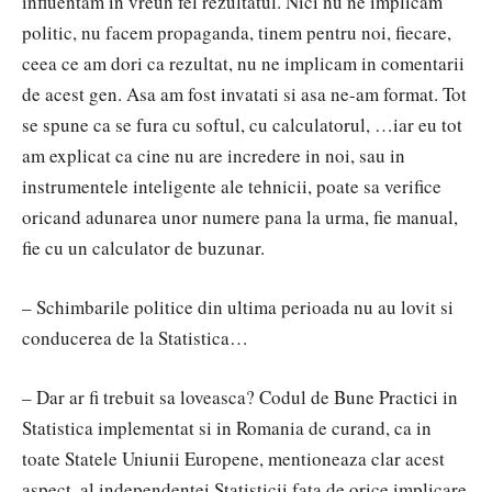
influentam in vreun fel rezultatul. Nici nu ne implicam
politic, nu facem propaganda, tinem pentru noi, fiecare,
ceea ce am dori ca rezultat, nu ne implicam in comentarii
de acest gen. Asa am fost invatati si asa ne-am format. Tot
se spune ca se fura cu softul, cu calculatorul, …iar eu tot
am explicat ca cine nu are incredere in noi, sau in
instrumentele inteligente ale tehnicii, poate sa verifice
oricand adunarea unor numere pana la urma, fie manual,
fie cu un calculator de buzunar.
– Schimbarile politice din ultima perioada nu au lovit si
conducerea de la Statistica…
– Dar ar fi trebuit sa loveasca? Codul de Bune Practici in
Statistica implementat si in Romania de curand, ca in
toate Statele Uniunii Europene, mentioneaza clar acest
aspect, al independentei Statisticii fata de orice implicare