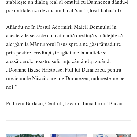
stabileşte un dialog real al omului cu Dumnezeu dându-i
posibilitatea să devină un fiu al Său”. (Iosif Isihastul).
Aflându-ne în Postul Adormirii Maicii Domnului în
aceste zile se cade cu mai multă credință și nădejde să
alergăm la Mântuitorul Iisus spre a ne găsi tămăduire
prin postire, credință și rugăciune la multele și
apăsătoarele noastre suferințe cântând și zicând:
„Doamne Iisuse Hristoase, Fiul lui Dumnezeu, pentru
rugăciunile Născătoarei de Dumnezeu, miluiește-ne pe
noi!”.
Pr. Liviu Burlacu, Centrul „Izvorul Tămăduirii” Bacău