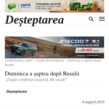
Deșteptarea
Cuvânt pentru suflet
Cuvânt de învățătură
Duminica a şaptea după
Rusalii
Duminica a şaptea după Rusalii
„După credinţa voastră, fie vouă!”
Deșteptarea
4 august 2019