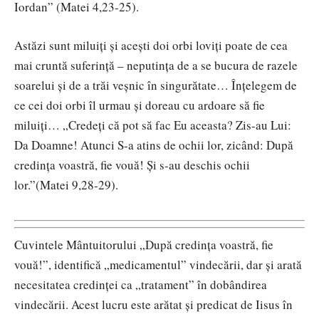
Iordan” (Matei 4,23-25).
Astăzi sunt miluiți și acești doi orbi loviți poate de cea
mai cruntă suferință – neputința de a se bucura de razele
soarelui și de a trăi veșnic în singurătate… Înțelegem de
ce cei doi orbi îl urmau și doreau cu ardoare să fie
miluiți… „Credeţi că pot să fac Eu aceasta? Zis-au Lui:
Da Doamne! Atunci S-a atins de ochii lor, zicând: După
credinţa voastră, fie vouă! Şi s-au deschis ochii
lor.”(Matei 9,28-29).
Cuvintele Mântuitorului „După credinţa voastră, fie
vouă!”, identifică „medicamentul” vindecării, dar și arată
necesitatea credinței ca „tratament” în dobândirea
vindecării. Acest lucru este arătat și predicat de Iisus în