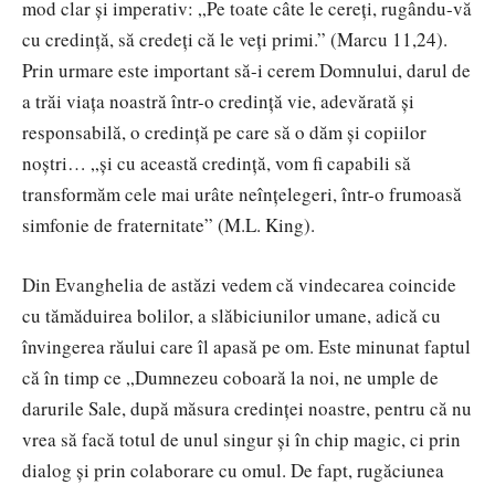
mod clar și imperativ: „Pe toate câte le cereți, rugându-vă
cu credință, să credeți că le veți primi.” (Marcu 11,24).
Prin urmare este important să-i cerem Domnului, darul de
a trăi viaţa noastră într-o credinţă vie, adevărată şi
responsabilă, o credinţă pe care să o dăm şi copiilor
noştri… „şi cu această credinţă, vom fi capabili să
transformăm cele mai urâte neînţelegeri, într-o frumoasă
simfonie de fraternitate” (M.L. King).
Din Evanghelia de astăzi vedem că vindecarea coincide
cu tămăduirea bolilor, a slăbiciunilor umane, adică cu
învingerea răului care îl apasă pe om. Este minunat faptul
că în timp ce „Dumnezeu coboară la noi, ne umple de
darurile Sale, după măsura credinţei noastre, pentru că nu
vrea să facă totul de unul singur şi în chip magic, ci prin
dialog şi prin colaborare cu omul. De fapt, rugăciunea