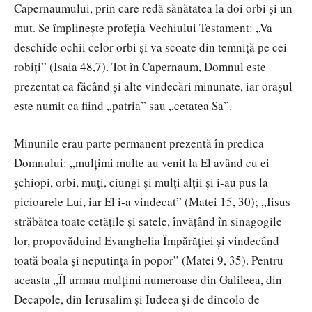
Capernaumului, prin care redă sănătatea la doi orbi și un
mut. Se împlinește profeția Vechiului Testament: „Va
deschide ochii celor orbi și va scoate din temniță pe cei
robiți” (Isaia 48,7). Tot în Capernaum, Domnul este
prezentat ca făcând și alte vindecări minunate, iar orașul
este numit ca fiind „patria” sau „cetatea Sa”.
Minunile erau parte permanent prezentă în predica
Domnului: „mulţimi multe au venit la El având cu ei
şchiopi, orbi, muţi, ciungi şi mulţi alţii şi i-au pus la
picioarele Lui, iar El i-a vindecat” (Matei 15, 30); „Iisus
străbătea toate cetăţile şi satele, învăţând în sinagogile
lor, propovăduind Evanghelia Împărăţiei şi vindecând
toată boala şi neputinţa în popor” (Matei 9, 35). Pentru
aceasta „Îl urmau mulţimi numeroase din Galileea, din
Decapole, din Ierusalim şi Iudeea şi de dincolo de