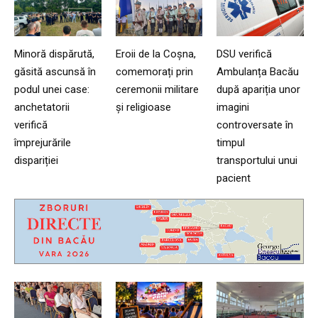
Minoră dispărută,
Eroii de la Coșna,
DSU verifică
găsită ascunsă în
comemorați prin
Ambulanța Bacău
podul unei case:
ceremonii militare
după apariția unor
anchetatorii
și religioase
imagini
verifică
controversate în
împrejurările
timpul
dispariției
transportului unui
pacient