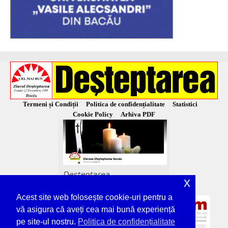
Termeni și Condiții
Politica de confidențialitate
Statistici
Cookie Policy
Arhiva PDF
x
Acest site web folosește cookie-uri pentru a
vă asigura că aveți cea mai bună experiență
pe site-ul nostru.
Politica de confidențialitate