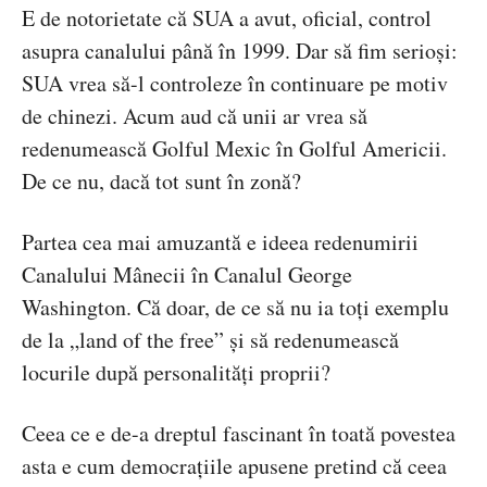
E de notorietate că SUA a avut, oficial, control
asupra canalului
p
â
nă
î
n
1999. Dar să fim serioși:
SUA vrea să-l controleze în continuare pe motiv
de chinezi. Acum aud că unii ar vrea să
redenumească Golful Mexic în Golful Americii.
De ce nu, dacă tot sunt în zonă?
Partea cea mai amuzantă e ideea redenumirii
Canalului Mânecii în Canalul George
Washington. Că doar, de ce să nu ia toți exemplu
de la „land of the free” și să redenumească
locurile după personalități proprii?
Ceea ce e de-a dreptul fascinant în toată povestea
asta e cum democrațiile apusene pretind că ceea