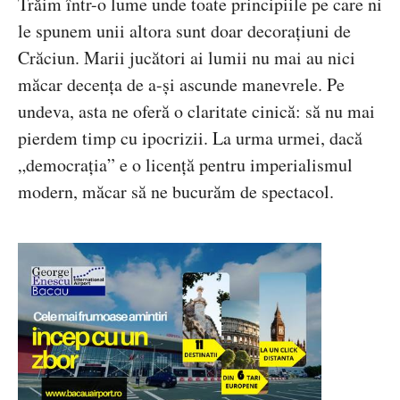
Trăim într-o lume unde toate principiile pe care ni
le spunem unii altora sunt doar decorațiuni de
Crăciun. Marii jucători ai lumii nu mai au nici
măcar decența de a-și ascunde manevrele. Pe
undeva, asta ne oferă o claritate cinică: să nu mai
pierdem timp cu ipocrizii. La urma urmei, dacă
„democrația” e o licență pentru imperialismul
modern, măcar să ne bucurăm de spectacol.