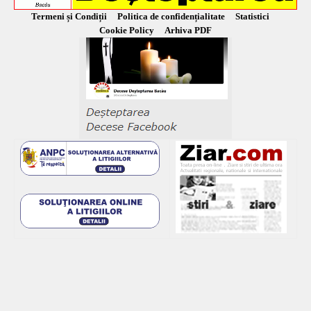
Termeni și Condiții
Politica de confidențialitate
Statistici
Cookie Policy
Arhiva PDF