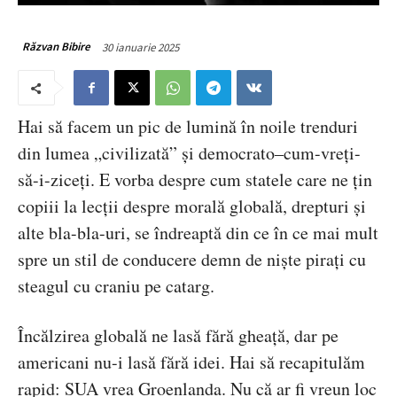
30 ianuarie 2025
Răzvan Bibire
Hai să facem un pic de lumină
în noile trenduri
din lumea „civilizată” și democrato–cum-vreți-
să-i-ziceți. E vorba despre cum statele care ne țin
copiii la lecții despre morală globală, drepturi și
alte bla-bla-uri, se îndreaptă din ce în ce mai mult
spre un stil de conducere demn de niște pirați cu
steagul cu craniu pe catarg.
Încălzirea globală ne lasă fără gheață, dar pe
americani nu-i lasă fără idei. Hai să recapitulăm
rapid: SUA vrea Groenlanda. Nu că ar fi vreun loc