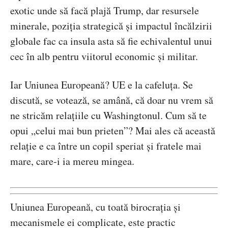
exotic unde să facă plajă Trump, dar resursele
minerale, poziția strategică și impactul încălzirii
globale fac ca insula asta să fie echivalentul unui
cec în alb pentru viitorul economic și militar.
Iar Uniunea Europeană? UE
e
la cafeluța. Se
discută, se votează, se amână, că doar nu vrem să
ne stricăm relațiile cu Washingtonul. Cum să te
opui „celui mai bun prieten”? Mai ales că această
relație e ca între un copil speriat și fratele mai
mare, care-i ia mereu mingea.
Uniunea Europeană, cu toată birocrația și
mecanismele ei complicate, este practic