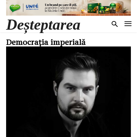
Deșteptarea
Democrația imperială