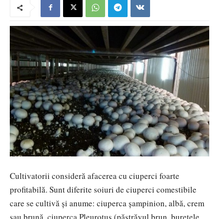
Cultivatorii consideră afacerea cu ciuperci foarte
profitabilă. Sunt diferite soiuri de ciuperci comestibile
care se cultivă și anume: ciuperca șampinion, albă, crem
sau brună, ciuperca Pleurotus (păstrăvul brun, buretele