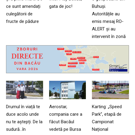
ce sunt amendați
gata de joc!
Buhuși.
culegătorii de
Autoritățile au
fructe de pădure
emis mesaj RO-
ALERT și au
intervenit în zonă
Drumul în viață te
Aerostar,
Karting: „Speed
duce acolo unde
compania care a
Park”, etapă de
nu te aștepți. De la
făcut Bacăul
Campionat
sudură…în
vedetă pe Bursa
Național