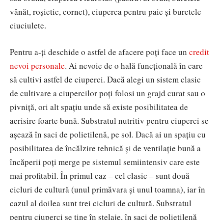
vânăt, roșietic, cornet), ciuperca pentru paie și buretele
ciuciulete.
Pentru a-ți deschide o astfel de afacere poți face un
credit
nevoi personale
. Ai nevoie de o hală funcțională în care
să cultivi astfel de ciuperci. Dacă alegi un sistem clasic
de cultivare a ciupercilor poți folosi un grajd curat sau o
pivniță, ori alt spațiu unde să existe posibilitatea de
aerisire foarte bună. Substratul nutritiv pentru ciuperci se
așează în saci de polietilenă, pe sol. Dacă ai un spațiu cu
posibilitatea de încălzire tehnică și de ventilație bună a
încăperii poți merge pe sistemul semiintensiv care este
mai profitabil. În primul caz – cel clasic – sunt două
cicluri de cultură (unul primăvara și unul toamna), iar în
cazul al doilea sunt trei cicluri de cultură. Substratul
pentru ciuperci se ține în stelaje, în saci de polietilenă