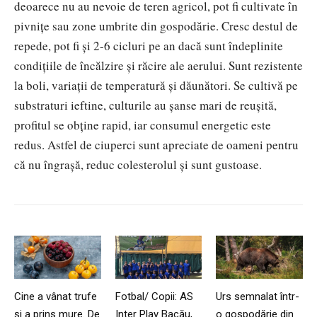
deoarece nu au nevoie de teren agricol, pot fi cultivate în
pivnițe sau zone umbrite din gospodărie. Cresc destul de
repede, pot fi și 2-6 cicluri pe an dacă sunt îndeplinite
condițiile de încălzire și răcire ale aerului. Sunt rezistente
la boli, variații de temperatură și dăunători. Se cultivă pe
substraturi ieftine, culturile au șanse mari de reușită,
profitul se obține rapid, iar consumul energetic este
redus. Astfel de ciuperci sunt apreciate de oameni pentru
că nu îngrașă, reduc colesterolul și sunt gustoase.
Cine a vânat trufe
Fotbal/ Copii: AS
Urs semnalat într-
și a prins mure. De
Inter Play Bacău,
o gospodărie din