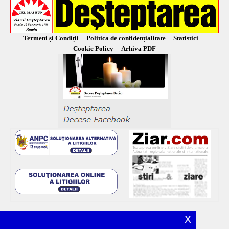
Termeni și Condiții
Politica de confidențialitate
Statistici
Cookie Policy
Arhiva PDF
x