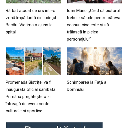
Bărbat atacat de urs într-o
Ioan Măric: „Cred că pictorul
zonă împădurită din județul
trebuie să uite pentru câteva
Bacău. Victima a ajuns la
ceasuri cine este și să
spital
trăiască în pielea
personajului”
Promenada Bistriței va fi
Schimbarea la Faţă a
inaugurată oficial sâmbătă.
Domnului
Primăria pregătește o zi
întreagă de evenimente
culturale și sportive