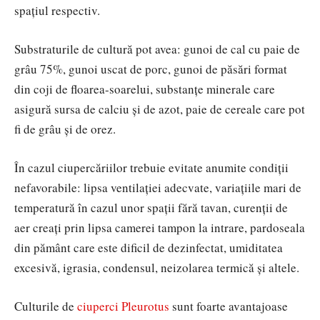
spațiul respectiv.
Substraturile de cultură pot avea: gunoi de cal cu paie de
grâu 75%, gunoi uscat de porc, gunoi de păsări format
din coji de floarea-soarelui, substanțe minerale care
asigură sursa de calciu și de azot, paie de cereale care pot
fi de grâu și de orez.
În cazul ciupercăriilor trebuie evitate anumite condiții
nefavorabile: lipsa ventilației adecvate, variațiile mari de
temperatură în cazul unor spații fără tavan, curenții de
aer creați prin lipsa camerei tampon la intrare, pardoseala
din pământ care este dificil de dezinfectat, umiditatea
excesivă, igrasia, condensul, neizolarea termică și altele.
Culturile de
ciuperci Pleurotus
sunt foarte avantajoase