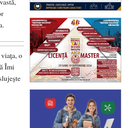
vastă,
or
a.
viaţa, o
că Îmi
slujeşte