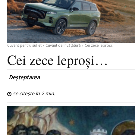
Cuvânt pentru suflet
Cuvânt de învățătură
Cei zece leproşi...
Cei zece leproşi…
Deșteptarea
se citește în
2
min.