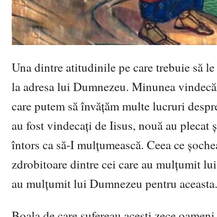
Una dintre atitudinile pe care trebuie să 
la adresa lui Dumnezeu. Minunea vindecări
care putem să învăţăm multe lucruri despr
au fost vindecaţi de Iisus, nouă au plecat şi
întors ca să-I mulţumească. Ceea ce şochea
zdrobitoare dintre cei care au mulţumit l
au mulţumit lui Dumnezeu pentru aceasta
Boala de care sufereau aceşti zece oameni