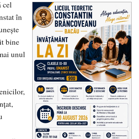
 cel
nstat în
 uneşte
it bine
umai unul
enicilor,
nţat,
u