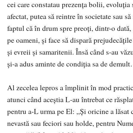
cei care constatau prezenţa bolii, evoluţia 
afectat, putea să reintre în societate sau 
faptul că în drum spre preoţi, dintr-o dată, 
pe oameni, şi face să dispară prejudecăţile 
şi evreii şi samaritenii. Însă când s-au v
şi-a adus aminte de condiţia sa de demul
Al zecelea lepros a împlinit în mod practi
atunci când aceştia L-au întrebat ce răsplat
pentru a-L urma pe El: ,,Şi oricine a lăsat
nevastă sau feciori sau holde, pentru Nume