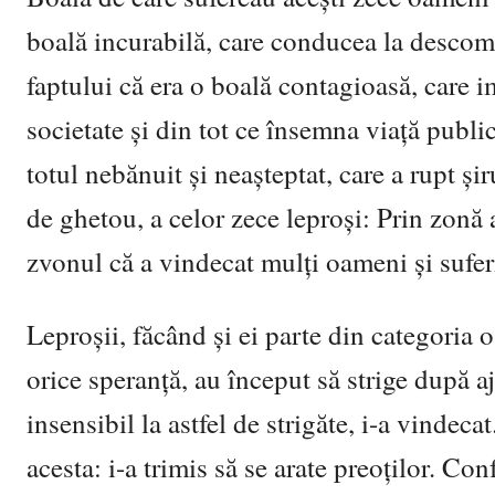
boală incurabilă, care conducea la descomp
faptului că era o boală contagioasă, care i
societate şi din tot ce însemna viaţă public
totul nebănuit şi neaşteptat, care a rupt şir
de ghetou, a celor zece leproşi: Prin zonă a
zvonul că a vindecat mulţi oameni şi sufer
Leproşii, făcând şi ei parte din categoria 
orice speranţă, au început să strige după 
insensibil la astfel de strigăte, i-a vindeca
acesta: i-a trimis să se arate preoţilor. Co