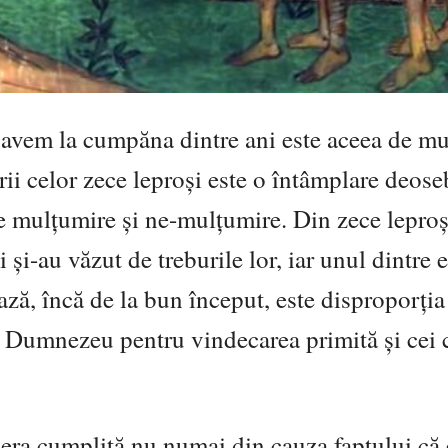
le avem la cumpăna dintre ani este aceea de m
i celor zece leproşi este o întâmplare deoseb
e mulţumire şi ne-mulţumire. Din zece leproş
 şi-au văzut de treburile lor, iar unul dintre e
ză, încă de la bun început, este disproporţia
ui Dumnezeu pentru vindecarea primită şi cei 
.
 era cumplită nu numai din cauza faptului că 