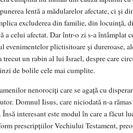
unerea lentă a mădularelor afectate, ci şi di
mplica excluderea din familie, din locuinţă, d
ă a celui afectat. Dar într-o zi s-a întâmplat 
ul evenimentelor plictisitoare şi dureroase, al
 trecut un rabin al lui Israel, despre care circ
inzi de bolile cele mai cumplite.
oamenilor nenorociţi care se agaţă cu dispera
ajutor. Domnul Iisus, care niciodată n-a rămas
t. Însă interesant este modul în care a făcut lu
nform prescripţiilor Vechiului Testament, preo