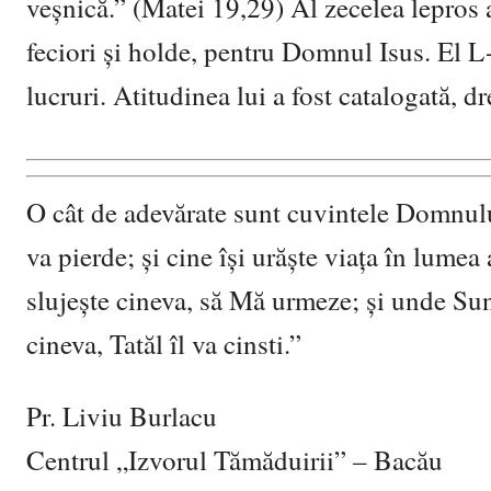
veşnică.” (Matei 19,29) Al zecelea lepros a 
feciori şi holde, pentru Domnul Isus. El L
lucruri. Atitudinea lui a fost catalogată, d
O cât de adevărate sunt cuvintele Domnului
va pierde; şi cine îşi urăşte viaţa în lumea
slujeşte cineva, să Mă urmeze; şi unde Sunt
cineva, Tatăl îl va cinsti.”
Pr. Liviu Burlacu
Centrul „Izvorul Tămăduirii” – Bacău