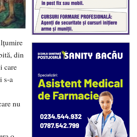
ulţumire
ită, din
i care
i s-a
care nu
era o