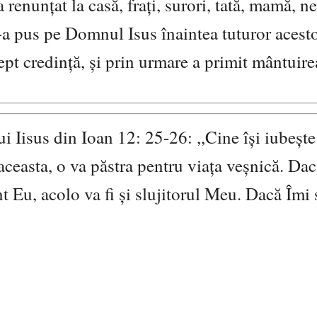
renunţat la casă, fraţi, surori, tată, mamă, ne
-a pus pe Domnul Isus înaintea tuturor acest
rept credinţă, şi prin urmare a primit mântuire
 Iisus din Ioan 12: 25-26: ,,Cine îşi iubeşte 
 aceasta, o va păstra pentru viaţa veşnică. Da
 Eu, acolo va fi şi slujitorul Meu. Dacă Îmi 