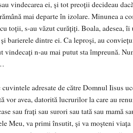
sau vindecarea ei, şi tot preoţii decideau dacă
să rămână mai departe în izolare. Minunea a co
cu toţii, s-au văzut curăţiţi. Boala, adesea, îi
şi barierele dintre ei. Ca leproşi, au convieţu
ăzut vindecaţi n-au mai putut sta împreună. N
t…
c cuvintele adresate de către Domnul Iisus uc
ă vor avea, datorită lucrurilor la care au renu
 case sau fraţi sau surori sau tată sau mamă sa
le Meu, va primi însutit, şi va moşteni viaţa