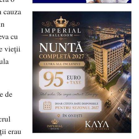
n cauza
in
ceva cu
e vieţii
ula
re de
crul
ţii erau