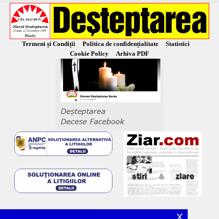
Termeni și Condiții
Politica de confidențialitate
Statistici
Cookie Policy
Arhiva PDF
x