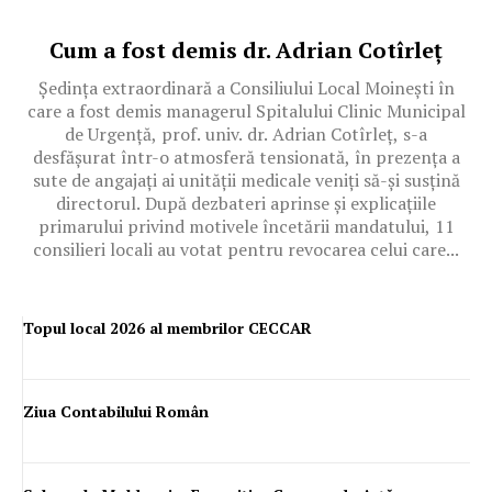
Cum a fost demis dr. Adrian Cotîrleț
Ședința extraordinară a Consiliului Local Moinești în
care a fost demis managerul Spitalului Clinic Municipal
de Urgență, prof. univ. dr. Adrian Cotîrleț, s-a
desfășurat într-o atmosferă tensionată, în prezența a
sute de angajați ai unității medicale veniți să-și susțină
directorul. După dezbateri aprinse și explicațiile
primarului privind motivele încetării mandatului, 11
consilieri locali au votat pentru revocarea celui care...
Topul local 2026 al membrilor CECCAR
Ziua Contabilului Român