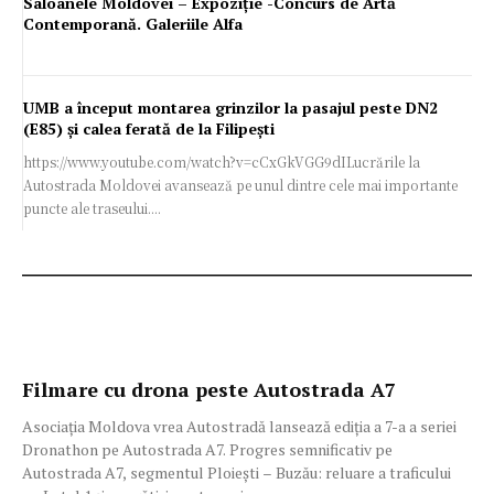
Saloanele Moldovei – Expoziție -Concurs de Artă
Contemporană. Galeriile Alfa
UMB a început montarea grinzilor la pasajul peste DN2
(E85) și calea ferată de la Filipești
https://www.youtube.com/watch?v=cCxGkVGG9dILucrările la
Autostrada Moldovei avansează pe unul dintre cele mai importante
puncte ale traseului....
Filmare cu drona peste Autostrada A7
Asociația Moldova vrea Autostradă lansează ediția a 7-a a seriei
Dronathon pe Autostrada A7. Progres semnificativ pe
Autostrada A7, segmentul Ploiești – Buzău: reluare a traficului