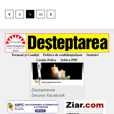
8
9
10
Termeni și Condiții
Politica de confidențialitate
Statistici
Cookie Policy
Arhiva PDF