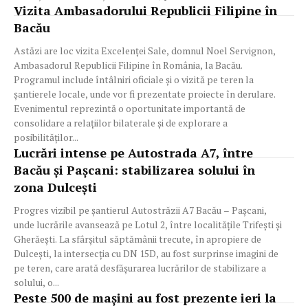
Vizita Ambasadorului Republicii Filipine în
Bacău
Astăzi are loc vizita Excelenței Sale, domnul Noel Servignon,
Ambasadorul Republicii Filipine în România, la Bacău.
Programul include întâlniri oficiale și o vizită pe teren la
șantierele locale, unde vor fi prezentate proiecte în derulare.
Evenimentul reprezintă o oportunitate importantă de
consolidare a relațiilor bilaterale și de explorare a
posibilităților...
Lucrări intense pe Autostrada A7, între
Bacău și Pașcani: stabilizarea solului în
zona Dulcești
Progres vizibil pe șantierul Autostrăzii A7 Bacău – Pașcani,
unde lucrările avansează pe Lotul 2, între localitățile Trifești și
Gherăești. La sfârșitul săptămânii trecute, în apropiere de
Dulcești, la intersecția cu DN 15D, au fost surprinse imagini de
pe teren, care arată desfășurarea lucrărilor de stabilizare a
solului, o...
Peste 500 de mașini au fost prezente ieri la