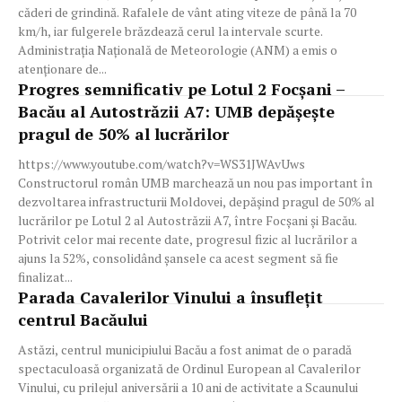
căderi de grindină. Rafalele de vânt ating viteze de până la 70
km/h, iar fulgerele brăzdează cerul la intervale scurte.
Administrația Națională de Meteorologie (ANM) a emis o
atenționare de...
Progres semnificativ pe Lotul 2 Focșani –
Bacău al Autostrăzii A7: UMB depășește
pragul de 50% al lucrărilor
https://www.youtube.com/watch?v=WS31JWAvUws
Constructorul român UMB marchează un nou pas important în
dezvoltarea infrastructurii Moldovei, depășind pragul de 50% al
lucrărilor pe Lotul 2 al Autostrăzii A7, între Focșani și Bacău.
Potrivit celor mai recente date, progresul fizic al lucrărilor a
ajuns la 52%, consolidând șansele ca acest segment să fie
finalizat...
Parada Cavalerilor Vinului a însuflețit
centrul Bacăului
Astăzi, centrul municipiului Bacău a fost animat de o paradă
spectaculoasă organizată de Ordinul European al Cavalerilor
Vinului, cu prilejul aniversării a 10 ani de activitate a Scaunului