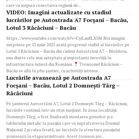
care va asigura conectarea regiunii de...
VIDEO: Imagini actualizate cu stadiul
lucrărilor pe Autostrada A7 Focșani – Bacău,
Lotul 3 Răcăciuni – Bacău
https://www.youtube.com/watch?v=CyjLau8LX5M Noi imagini
surprinse pe 12 iunie 2025 arată progresul vizibil al lucrărilor pe
Lotul 3 Răcăciuni – Bacău din cadrul Autostrăzii A7 – Moldova,
una dintre cele mai așteptate și importante investiții în
infrastructura rutieră din România.
Tronsonul Răcăciuni –
Bacău se află în plin șantier, cu activități intense...
Lucrările avansează pe Autostrada A7
Focșani – Bacău, Lotul 2 Domnești-Târg –
Răcăciuni
Pe șantierul Autostrăzii A7, Lotul 2 Domnești-Târg – Răcăciuni,
lucrările continuă într-un ritm susținut. În zona localității
Domnești-Târg, a fost finalizată montarea grinzilor și a
tablierului metalic la pasajul care va supratraversa Drumul
Național 2 și calea ferată, iar lucrările la structura pasajului
avansează în etapa următoare. Acest tronson are...