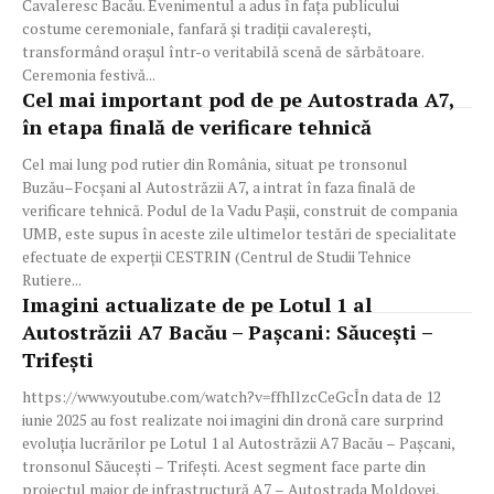
Cavaleresc Bacău. Evenimentul a adus în fața publicului
costume ceremoniale, fanfară și tradiții cavalerești,
transformând orașul într-o veritabilă scenă de sărbătoare.
Ceremonia festivă...
Cel mai important pod de pe Autostrada A7,
în etapa finală de verificare tehnică
Cel mai lung pod rutier din România, situat pe tronsonul
Buzău–Focșani al Autostrăzii A7, a intrat în faza finală de
verificare tehnică. Podul de la Vadu Pașii, construit de compania
UMB, este supus în aceste zile ultimelor testări de specialitate
efectuate de experții CESTRIN (Centrul de Studii Tehnice
Rutiere...
Imagini actualizate de pe Lotul 1 al
Autostrăzii A7 Bacău – Pașcani: Săucești –
Trifești
https://www.youtube.com/watch?v=ffhIlzcCeGcÎn data de 12
iunie 2025 au fost realizate noi imagini din dronă care surprind
evoluția lucrărilor pe Lotul 1 al Autostrăzii A7 Bacău – Pașcani,
tronsonul Săucești – Trifești. Acest segment face parte din
proiectul major de infrastructură A7 – Autostrada Moldovei,