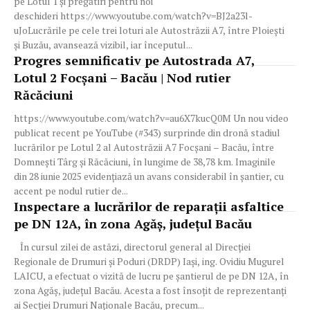
pe Lotul 1 și pregătiri pentru noi
deschideri https://www.youtube.com/watch?v=BJ2a23l-
uJoLucrările pe cele trei loturi ale Autostrăzii A7, între Ploiești
și Buzău, avansează vizibil, iar începutul...
Progres semnificativ pe Autostrada A7,
Lotul 2 Focșani – Bacău | Nod rutier
Răcăciuni
https://www.youtube.com/watch?v=au6X7kucQ0M Un nou video
publicat recent pe YouTube (#343) surprinde din dronă stadiul
lucrărilor pe Lotul 2 al Autostrăzii A7 Focșani – Bacău, între
Domnești Târg și Răcăciuni, în lungime de 38,78 km. Imaginile
din 28 iunie 2025 evidențiază un avans considerabil în șantier, cu
accent pe nodul rutier de...
Inspectare a lucrărilor de reparații asfaltice
pe DN 12A, în zona Agăș, județul Bacău
În cursul zilei de astăzi, directorul general al Direcției
Regionale de Drumuri și Poduri (DRDP) Iași, ing. Ovidiu Mugurel
LAICU, a efectuat o vizită de lucru pe șantierul de pe DN 12A, în
zona Agăș, județul Bacău. Acesta a fost însoțit de reprezentanți
ai Secției Drumuri Naționale Bacău, precum...