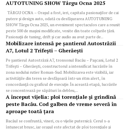
AUTOTUNING SHOW Târgu Ocna 2025
TÂRGU OCNA – Orașul a fost, ieri, capitala pasionaților de cai
putere și design auto, odată cu desfășurarea AUTOTUNING
SHOW Târgu Ocna 2025, un eveniment spectaculos care a reunit
peste 500 de mașini modificate, venite din toate colțurile țării.
Pasionații de tuning, drift și car audio au avut parte de...
Mobilizare intensă pe șantierul Autostrăzii
A7, Lotul 2 Trifești – Gherăești
Pe șantierul Autostrăzii A7, tronsonul Bacău – Pașcani, Lotul 2
Trifești – Gherăești, constructorul a intensificat lucrările în
zona nodului rutier Roman-Sud. Mobilizarea este vizibilă, iar
activitățile din teren se desfășoară într-un ritm alert, în
concordanță cu graficul de execuție. În această etapă, lucrările
se concentrează pe săpături în debleu,...
A început vijelia: ploi torențiale și grindină
peste Bacău. Cod galben de vreme severă în
aproape toată țara
Bacăul se confruntă, vineri, cu o vijelie puternică. Cerul s-a
întunecat brusc, iar orașul este afectat de ploi torențiale și